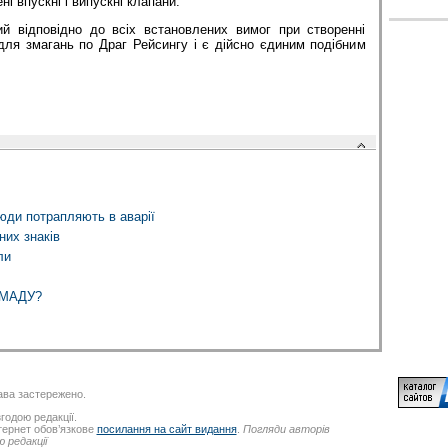
ні впускні і випускні клапани.
й відповідно до всіх встановлених вимог при створенні
для змагань по Драг Рейсингу і є дійсно єдиним подібним
юди потрапляють в аварії
них знаків
ли
МАДУ?
ва застережено.
годою редакції.
нтернет обов’язкове
посилання на сайт видання
.
Погляди авторів
 редакції