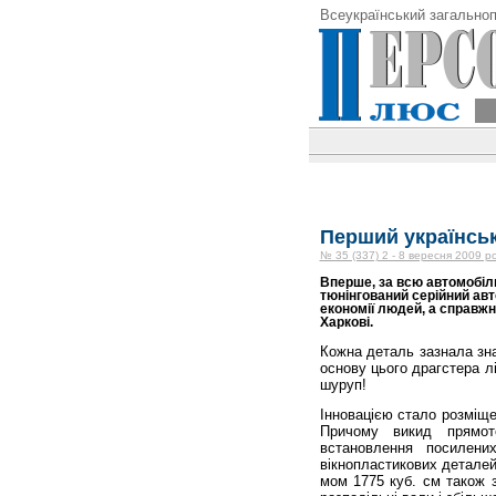
Всеукраїнський загальноп
Перший українськ
№ 35 (337) 2 - 8 вересня 2009 р
Вперше, за всю автомобіль
тюнінгований серійний ав
економії людей, а спра­вжн
Харкові.
Кожна деталь зазнала зна
основу цього драгстера л
шуруп!
Інновацією стало розміще
Причому викид прямот
встановлення посилених
вікнопластикових деталей
мом 1775 куб. см також 