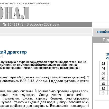
олітичний освітянський тижневик
№ 35 (337)
2 - 8 вересня 2009 року
свіжий 
Пі
ий драгстер
2
оку
2
ну історію в Україні побудували справжній драгстер! Це не
52
томобіль, не саморобний автомобільчик схиблених на
ій монстр доріг! Унікальна розробка була реалізована в
44
36
чних переробок, змін і омологацій (полегшення деталей). У
28
іг автомобіль ВАЗ 2113. Але зміні піддали буквально кожен
20
13
ння викидної системи. Її оригінально провели через салон.
4
очний, без глушника! Серед безлічі інших змін —
 гальмівних дисків, каркасу безпеки, омологірованих
 кузова і такого ж сидіння для водія. Двигун робочим об’є­
зазнав серйозних доопрацювань. Встановлені нестандартні