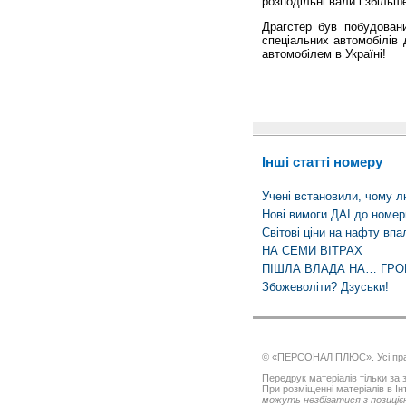
розподільні вали і збільше
Драгстер був побудовани
спеціальних автомобілів 
автомобілем в Україні!
Інші статті номеру
Учені встановили, чому л
Нові вимоги ДАІ до номер
Світові ціни на нафту впа
НА СЕМИ ВІТРАХ
ПІШЛА ВЛАДА НА… ГРО
Збожеволіти? Дзуськи!
© «ПЕРСОНАЛ ПЛЮС». Усі пра
Передрук матеріалів тільки за з
При розміщенні матеріалів в І
можуть незбігатися з позицією