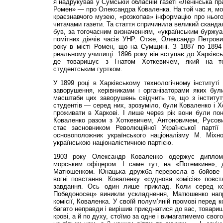
я надрукував у Сумській обласній газеті «Ленінська п
Ромен» — про Олександра Коваленка. На той час я, м
краєзнавчого музею, «розкопав» інформацію про нього
читачами газети. Та стаття спричинила великий сканд
був, за тогочасним визначенням, «українським буржуа
помітних діячів часів УНР. Отже, Олександр Петров
року в місті Ромен, що на Сумщині. З 1887 по 1894
реальному училищі. 1896 року він вступає до Харківськ
де товаришує з Гнатом Хоткевичем, який на то
студентським гуртком.
У 1899 році в Харківському технологічному інституті 
заворушення, керівниками і організаторами яких бул
масштаби цих заворушень свідчить те, що з інститу
студентів — серед них, зрозуміло, були Коваленко і Х
проживати в Харкові. І лише через рік вони були поно
Коваленко разом з Хоткевичем, Антоновичем, Русов
стає засновником Революційної Української партії
основоположник українського націоналізму М. Міх
українською націоналістичною партією.
1903 року Олександр Коваленко одержує диплом 
морським офіцером. І саме тут, на «Потемкине»,
Матюшенком. Юнацька дружба переросла в бойове п
вогні повстання. Коваленку «суднова комісія» повст
завдання. Ось один лише приклад. Коли серед ко
Победоносец» виникли ускладнення, Матюшенко напр
комісії, Коваленка. У своїй полум’яній промові перед 
багато неправди і вирішив приєднатися до вас, товариш
крові, а й по духу, стоїмо за одне і вимагатимемо свого