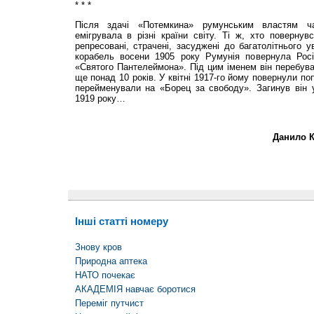
* * *
Після здачі «Потемкина» румунським властям ча
емігрувала в різні країни світу. Ті ж, хто повернув
репресовані, страчені, засуджені до багатолітнього у
корабель восени 1905 року Румунія повернула Росі
«Святого Пантелеймона». Під цим іменем він перебува
ще понад 10 років. У квітні 1917-го йому повернули по
перейменували на «Борец за свободу». Загинув він у 
1919 року…
Данило К
Інші статті номеру
Знову кров
Природна аптека
НАТО почекає
АКАДЕМІЯ навчає боротися
Переміг путчист