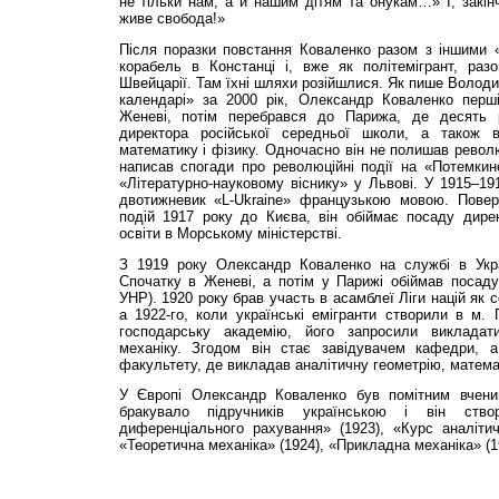
не тільки нам, а й нашим дітям та онукам…» І, закін
живе свобода!»
Після поразки повстання Коваленко разом з іншими «
корабель в Констанці і, вже як політемігрант, ра
Швейцарії. Там їхні шляхи розійшлися. Як пише Волод
календарі» за 2000 рік, Олександр Коваленко перші
Женеві, потім перебрався до Парижа, де десять 
директора російської середньої школи, а також 
математику і фізику. Одночасно він не полишав революц
написав спогади про революційні події на «Потемкин
«Літературно-науковому віснику» у Львові. У 1915–19
двотижневик «L-Ukraine» французькою мовою. Повер
подій 1917 року до Києва, він обіймає посаду дире
освіти в Морському міністерстві.
З 1919 року Олександр Коваленко на службі в Украї
Спочатку в Женеві, а потім у Парижі обіймав посаду
УНР). 1920 року брав участь в асамблеї Ліги націй як с
а 1922-го, коли українські емігранти створили в м. 
господарську академію, його запросили викладат
механіку. Згодом він стає завідувачем кафедри, а
факультету, де викладав аналітичну геометрію, математ
У Європі Олександр Коваленко був помітним вчени
бракувало підручників українською і він ст
диференціального рахування» (1923), «Курс аналітич
«Теоретична механіка» (1924), «Прикладна механіка» (1