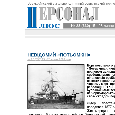
Всеукраїнський загальнополітичний освітянський тижне
№ 28 (330)
15 - 28 липня
НЕВІДОМИЙ «ПОТЬОМКІН»
№ 28 (330) 15 - 28 липня 2009 року
Борт повсталого у
«Потемкина», яки
прапором одинадц
свободи, плавучо
вільною від росій
назвати кораблем 
Чорному морі і пр
революції 1917–19
було найбільш яс
на Чорноморському
своїм складом пе
Лідер повстан
народився 1877 ро
Житомирщині, з
повстання: його застрелив офіцер Гіляровський, яко