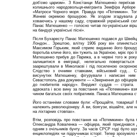
доб’ємо царизм». З Констанци Матюшенко переїхав 
колишнього народовольця-емігранта Земфіра Арборе
«Матроси Чорного моря. Правда про «Потемкин». Тог
Женеві окремою брошурою. Як згодом згадувала 
ховаючись у нашому саду, справжній український се
Панас Матюшенко — голосно читав по-українськи вірш
на бандурі українські пісні».
Після Бухаресту Панас Матюшенко подався до Швейцар
Лондон... Зрештою, влітку 1906 року він опиняєть
Максимом Горьким, який сприяє виданню його брошур
боротьба кличе його, він тужить за Україною, мріє про 
Матюшенко прибув до Парижа, а в червні того ж року
залишитися в еміграції, нелегально повертається
заарештували в Миколаєві і під посиленою охороно
Слідство з очними ставками, військовий суд… Се
висунутих Матюшенку, фігурували і написані ним 
Севастополь два документи — «Звернення до офіцерів 
до гнобителів народу». Вердикт суддів — страта. 
адвоката і всю вину за повстання на «Потемкине» вз
чином багатьох своїх побратимів. Панаса Матюшенка ст
Його останніми словами були: «Прощайте, товариші! Г
належить революціонеру. А ви, боягузи, вішайте, але н
на ліхтарних стовпах».
Втім, розповідь про повстання на «Потемкине» була 
Олександра Коваленка — офіцера, який приєднався д
одним з очільників бунту. За часів СРСР годі було шу
енциклопедіях чи підручниках історії. Тепер зрозуміло