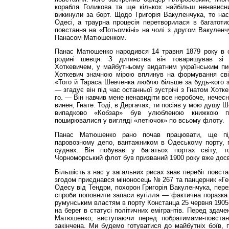
корабля Голикова та ще кількох найбільш ненависн
викинули за борт. Щодо Григорія Вакуленчука, то на
Одесі, а траурна процесія перетворилася в багатотис
повстання на «Потьомкіні» на чолі з другом Вакуленч
Панасом Матюшенком.
Панас Матюшенко народився 14 травня 1879 року в се
родині шевця. З дитинства він товаришував зі
Хоткевичем, у майбутньому видатним українським п
Хоткевич значною мірою вплинув на формування сві
«Того й Тараса Шевченка люблю більше за будь-кого з
— згадує він під час останньої зустрічі з Гнатом Хотк
го. — Він навчив мене ненавидіти все неробоче, нечесн
винен, Гнате. Тоді, в Дергачах, ти посіяв у мою душу 
випадково «Кобзар» був улюбленою книжкою пот
поширювалися у вигляді «летючок» по всьому флоту.
Панас Матюшенко рано почав працювати, ще пі
паровозному депо, вантажником в Одеському порту, п
суднах. Він побував у багатьох портах світу, 
Чорноморський флот був призваний 1900 року вже дос
Більшість з нас у загальних рисах знає перебіг повст
згодом приєднався міноносець № 267 та панцерник «Ге
Одесу від Тендри, похорон Григорія Вакуленчука, пере
спроби поповнити запаси вугілля — фактична поразка
румунським властям в порту Констанца 25 червня 1905 
на берег в статусі політичних емігрантів. Перед здач
Матюшенко, виступаючи перед побратимами-повстан
закінчена. Ми будемо готуватися до майбутніх боїв, 