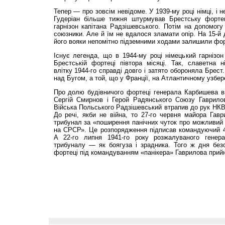
Тепер — про зовсім невідоме. У 1939-му році німці, і н
Гудеріан більше тижня штурмував Брестську форте
гарнізон капітана Радзішевського. Потім на допомог
союзники. Але й їм не вдалося зламати опір. На 15-й 
його вояки непомітно підземними ходами залишили фо
Існує легенда, що в 1944-му році німецький гарнізон
Брестській фортеці півтора місяці. Так, славетна н
влітку 1944-го справді довго і затято обороняла Брест
над Бугом, а той, що у Франції, на Атлантичному узбер
Про долю будівничого фортеці генерала Карбишева в
Сергій Смирнов і Герой Радянського Союзу Гаврилов
Війська Польського Радзішевський втрапив до рук НКВС
До речі, якби не війна, то 27-го червня майора Гав
трибунал за «поширення панічних чуток про можливий
на СРСР». Це розпорядження підписав командуючий 4
А 22-го липня 1941-го року розжалуваного генер
трибуналу — як боягуза і зрадника. Того ж дня безс
фортеці під командуванням «панікера» Гаврилова прийня