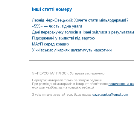
Інші статті номеру
Леонід ЧернОвецький: Хочете стати мільярдерами!?
«555» — якість, гідна уваги
Дані перерахунку голосів в Ірані збіглися з результатам
Підозрювані у вбивстві під вартою
МАУП серед кращих
У київських лікарнях шукатимуть наркотики
© «ПЕРСОНАЛ ПЛЮС». Усі права застережено.
Передрук матеріалів тільки за згодою редакції.
При розміщенні матеріалів в Інтернет обов’язкове
посилання на са
можуть незбігатися з позицією редакції
З усіх питань звертайтеся, будь ласка,
gazetapplus@gmail.com