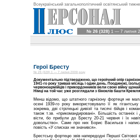
Всеукраїнський загальнополітичний освітянський тижне
№ 26 (328)
1 — 7 липня 2
Герої Бресту
№ 26 (328) 1 — 7 липня 2009 року
Документально підтверджено, що героїчний опір гарнізон
1941-го року тривав місяць і один день. Поодинокі, ізольо
червоноармійців і прикордонників вели свою війну щона
Німці на той час уже розглядали з біноклів башти Кремля
Менш відомо, що штатного гарнізону фортеця не мал
осені 1939-го року використовувало її як гігантськ
зокрема, дві стрілецькі дивізії та тисячі бійців і ком
також т.зв. «прикомандировані». Більшість останніх і
вісти, бо прибули до Бресту 20-21 червня і їх наві
довольство». Саме про них Борис Васильєв і напис
повість «У списках не значився».
Брестську фортецю звів напередодні Першої Світової 