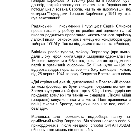
генерал Карбишев. У 1918-му році на її території був
договір, котрий гарантував незалежність Української 
потому цивілізована Європа, навіть не зморгнувши, по
чотирма її сусідами. Генерал Карбишев у 1941-му втра
був закатований.
Радянський
письменник і публіцист Сергій Смирнов у
провів титанічну роботу по реабілітації вцілілих на т
писала радянська пропаганда, «безсмертного гарнізону»
лапок!) після чотирьох років німецьких концтаборів оде
таборах ГУЛАГу. Так їм віддячила сталінська «Родіна»,
Вцілілих реабілітували, майору Гаврилову (про нього 
дали Зірку Героя, книга Сергія Смирнова одержала Лені
16 років вилучили з бібліотек, оскільки автор відмови
партії в організації оборони». Бо її не було — цієї р
відверта зрада, перш за все — з боку комісарів і кома
від 25 червня 1941-го року. Секретар Брестського обком
«Дві стрілецькі дивізії, дислоковані в Брестській форт
за межі фортеці, де були знищені потужним вогнем нім
Заслуговує уваги той факт, що у бійців і командирів цих
приданих артилерії та танків — снарядів…Тисячі бійців
генералів) кинулися тікати з міста. Політпрацівники з
паніці тікали з Бресту, рятуючи, перш за все, свої сі
безладі».
Маленька, але промовиста подробиця: паніку на 
армійський майор Гаврилов. Він зібрав навколо себе бі
прикордонників, після невдалої спроби ОРГАНІЗОВА
оборону і ще місяць вів свою війну.