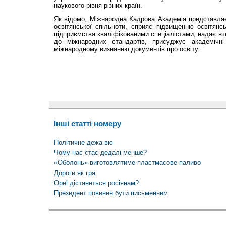
наукового рівня різних країн.
Як відомо, Міжнародна Кадрова Академія представляє
освітянської спільноти, сприяє підвищенню освітянсь
підприємства кваліфікованими спеціалістами, надає вче
до міжнародних стандартів, присуджує академічн
міжнародному визнанню документів про освіту.
Інші статті номеру
Політичне дежа вю
Чому нас стає дедалі менше?
«Оболонь» виготовлятиме пластмасове паливо
Дороги як гра
Opel дістанеться росіянам?
Президент повинен бути письменним