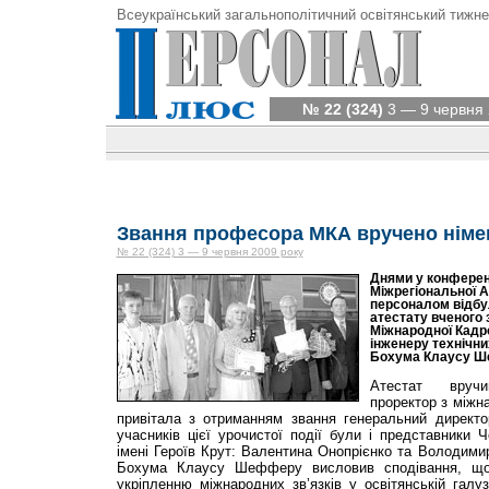
Всеукраїнський загальнополітичний освітянський тижне
№ 22 (324)
3 — 9 червня 
Звання професора МКА вручено німе
№ 22 (324) 3 — 9 червня 2009 року
Днями у конференц
Міжрегіональної А
персоналом відбу
атестату вченого
Міжнародної Кадро
інженеру технічни
Бохума Клаусу Ш
Атестат вручи
проректор з міжна
привітала з отриманням звання генеральний директ
учасників цієї урочистої події були і представники Ч
імені Героїв Крут: Валентина Онопрієнко та Володими
Бохума Клаусу Шефферу висловив сподівання, що
укріпленню міжнародних зв’язків у освітянській галуз