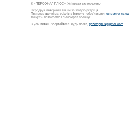
© «ПЕРСОНАЛ ПЛЮС». Усі права застережено.
Передрук матеріалів тільки за згодою редакції.
При розміщенні матеріалів в Інтернет обов’язкове
посилання на са
можуть незбігатися з позицією редакції
З усіх питань звертайтеся, будь ласка,
gazetapplus@gmail.com