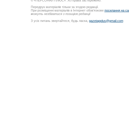
© «ПЕРСОНАЛ ПЛЮС». Усі права застережено.
Передрук матеріалів тільки за згодою редакції.
При розміщенні матеріалів в Інтернет обов’язкове
посилання на са
можуть незбігатися з позицією редакції
З усіх питань звертайтеся, будь ласка,
gazetapplus@gmail.com