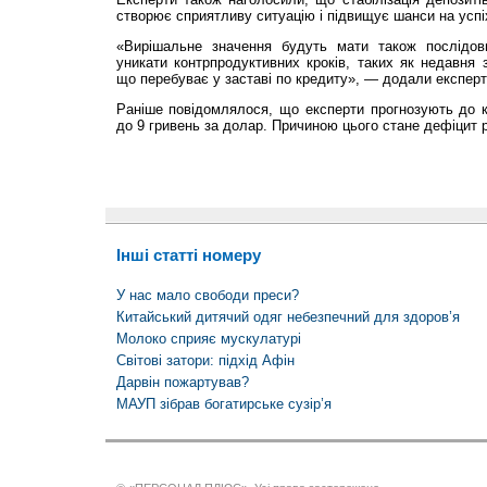
створює сприятливу ситуацію і підвищує шанси на успі
«Вирішальне значення будуть мати також послідовн
уникати контрпродуктивних кроків, таких як недавня 
що перебуває у заставі по кредиту», — додали експерт
Раніше повідомлялося, що експерти прогнозують до к
до 9 гривень за долар. Причиною цього стане дефіцит 
Інші статті номеру
У нас мало свободи преси?
Китайський дитячий одяг небезпечний для здоров’я
Молоко сприяє мускулатурі
Світові затори: підхід Афін
Дарвін пожартував?
МАУП зібрав богатирське сузір’я