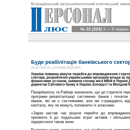
Всеукраїнський загальнополітичний освітянський тижне
№ 22 (324)
3 — 9 червня 
Буде реабілітація банківського секто
№ 22 (324) 3 — 9 червня 2009 року
Україна повинна рішуче перейти до впровадження стратегі
сектора, розробленої українськими органами влади за п
фінансових установ, заявили голова місії МВФ в Україні
директор Світового банку в Україні, Білорусі та Молдові 
Пазарбазіолу та Райзер зазначили, що ця стратегія пе
програми рекапіталізації системних банків і початок 
банків, які не є системними, але які страждають від 
капіталу, яку не можуть поповнити їх власники.
«Зараз настав час рішуче перейти до впровадження
призвело б до подальших втрат активів і збільше
підкреслили також вони.
Експерти також наголосили, що стабілізація депозиті