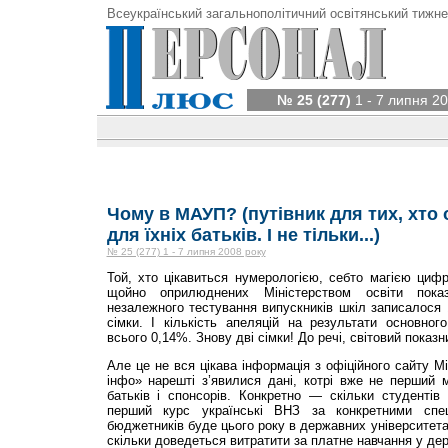
Всеукраїнський загальнополітичний освітянський тижне
№ 25 (277)
1 - 7 липня 20
Чому в МАУП? (путівник для тих, хто 
для їхніх батьків. І не тільки...)
№ 25 (277) 1 - 7 липня 2008 року
Той, хто цікавиться нумерологією, себто магією циф
щойно оприлюднених Міністерством освіти пока
незалежного тестування випускників шкіл записалося 
сімки. І кількість апеляцій на результати основног
всього 0,14%. Знову дві сімки! До речі, світовий показ
Але це не вся цікава інформація з офіційного сайту Мі
інфо» нарешті з’явилися дані, котрі вже не перший м
батьків і спонсорів. Конкретно — скільки студентів
перший курс українські ВНЗ за конкретними спец
бюджетників буде цього року в державних університета
скільки доведеться витратити за платне навчання у д