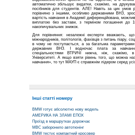
автоматично збільшує видатки, скажімо, на друкуван
посібників для студентів. АЛЕ! Навіть за цих умов 
порівняно з іншими, особливо державними ВНЗ, зр
вартість навчання в Академії диференційована, можлив
виплатою без застави, з терміном погашення до 10
накопичувальних знижок.
Для порівняння: незалежні експерти вважають, що 
міжнародників, політологів, фахівців з питань піару, со
в чому не поступається, а за багатьма параметрами
державних ВНЗ. І водночас плата за навча
спеціальностями ВТРИЧІ нижча, ніж, скажімо, в
Університеті. А якщо взяти рівень того, що можна н
навчання», то тут МАУП є справжнім лідером серед усі
Інші статті номеру
BMW готує абсолютно нову модель
АМЕРИКА НА ЗЛАМІ ЕПОХ
Проїзд в маршрутках дорожчає
МВС заборонило автотюнінг
BMW тестує компактний кросовер