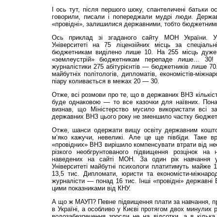
І ось тут, після першого шоку, спантеличені батьки о
говорили, писали і попереджали мудрі люди. Держав
«провідні», залишилися державними, тобто бюджетними,
Ось приклад зі згаданого сайту МОН України. У
Університеті на 75 ліцензійних місць за спеціаль
бюджетникам виділено лише 10. На 255 місць дуже 
«землеустрій» бюджетникам перепаде лише… 30!
журналістики 275 абітурієнтів — бюджетників лише 70
майбутніх політологів, дипломатів, економістів-міжнар
піару коливається в межах 20 — 30.
Отже, всі розмови про те, що в державних ВНЗ кількіст
буде однаковою — то все казочки для наївних. Пона
визнав, що Міністерство мусило використати всі за
державних ВНЗ цього року не зменшило частку бюджет
Отже, шанси одержати вищу освіту державним коштом 
м’яко кажучи, невеликі. Але це ще півбіди. Таке в
«провідних» ВНЗ вирішило компенсувати втрати від не
різкого необгрунтованого підвищення розцінок на 
наведених на сайті МОН. За один рік навчання у
Університеті майбутні психологи платитимуть майже 1
13,5 тис. Дипломати, юристи та економісти-міжнар
журналісти — понад 16 тис. Інші «провідні» державні 
цими показниками від КНУ.
А що ж МАУП? Певне підвищення плати за навчання, при
в Україні, а особливо у Києві протягом двох минулих р
водозабезпечення зросли не на відсотки, а в кілька