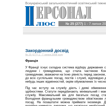
Всеукраїнський загальнополітичний освітянський тижне
№ 25 (277)
1 - 7 липня 20
Закордонний досвід
№ 25 (277) 1 - 7 липня 2008 року
Франція
У Франції існує складна система відбору державних с
людини і громадянина, що стала частиною Конст
громадянам, зважаючи на їхню рівність перед законом, 
до всіх суспільних посад, постів і служб, відповідно д
небудь інших відмінностей, окрім обумовлених їх чесно
Під час вступу на службу діють і деякі обмеження
здібностями. Статути передбачають мінімальний і ма
службу. Максимальний вік для багатьох посад ста
Володіння французьким громадянством обов’язкове 
посад. На позаштатні можна приймати іноземців. 
потрібна наявність диплома, що засвідчує необхідний р