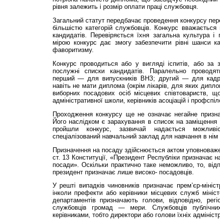
рівня залежить і розмір оплати праці службовця.
Загальний статут передбачає проведення конкурсу пер
більшістю категорій службовців. Конкурс вважається
кандидатів. Перевіряється їхня загальна культура і
мірою конкурс дає змогу забезпечити рівні шанси к
фаворитизму.
Конкурс проводиться або у вигляді іспитів, або за 
послужні списки кандидатів. Паралельно проводят
перший — для випускників ВНЗ; другий — для кадро
навіть не мати диплома (окрім лікарів, для яких дипло
виборних посадових осіб місцевих співтовариств, щ
адміністративної школи, керівників асоціацій і профспіл
Проходження конкурсу ще не означає негайне призн
Його наслідком є зарахування в список на заміщення 
пройшли конкурс, зазвичай надається можливі
спеціалізований навчальний заклад для навчання в нім 
Призначення на посаду здійснюється актом уповноважен
ст. 13 Конституції, «Президент Республіки призначає на
посади». Оскільки практично таке неможливо, то, відп
президент призначає лише високо- посадовців.
У решті випадків чиновників призначає прем’єр-мініст
інколи префекти або керівники місцевих служб міністе
департаментів призначають голови, відповідно, регі
службовців громад — мери. Службовців публічних
керівниками, тобто директори або голови їхніх адмініст