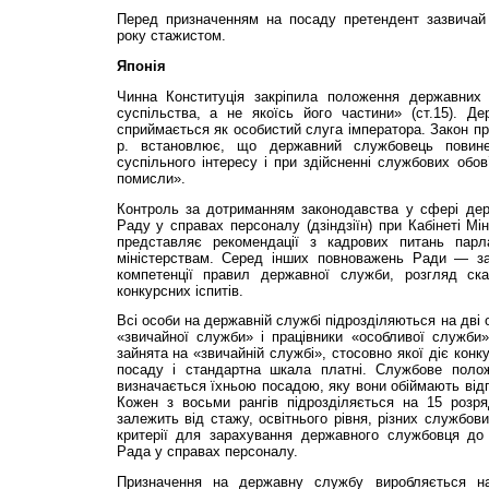
Перед призначенням на посаду претендент зазвичай
року стажистом.
Японія
Чинна Конституція закріпила положення державних 
суспільства, а не якоїсь його частини» (ст.15). 
сприймається як особистий слуга імператора. Закон п
р. встановлює, що державний службовець повин
суспільного інтересу і при здійсненні службових обов’
помисли».
Контроль за дотриманням законодавства у сфері де
Раду у справах персоналу (дзіндзіїн) при Кабінеті Мін
представляє рекомендації з кадрових питань парл
міністерствам. Серед інших повноважень Ради — з
компетенції правил державної служби, розгляд скар
конкурсних іспитів.
Всі особи на державній службі підрозділяються на дві 
«звичайної служби» і працівники «особливої служби
зайнята на «звичайній службі», стосовно якої діє кон
посаду і стандартна шкала платні. Службове поло
визначається їхньою посадою, яку вони обіймають відп
Кожен з восьми рангів підрозділяється на 15 розряд
залежить від стажу, освітнього рівня, різних службов
критерії для зарахування державного службовця до 
Рада у справах персоналу.
Призначення на державну службу виробляється на 