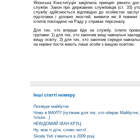
Японська Конституція закріпила принцип рівного до
служби. Закон про державних службовців (ст. 33) ут
службу здійснюється відповідно до особистих заслуг
підготовки і ділових якостей, виявити які й повинні 
іспитів покладено на Раду у справах персоналу.
Для тих, хто вперше йде на службу, іспити пров
групами: 1) для тих, хто закінчив вищі навчальні закла
вищу освіту; 3) для тих, хто закінчив середні навчаль
на керівні пости мають лише особи з вищою освітою.
Інші статті номеру
Похмуре майбутнє
Чому в МАУП? (путівник для тих, хто обирає Майбутнє, т
тільки...)
НЕВІДОМИЙ ІВАН КРУЦ
Ну, мов ті діти, слово честі!..
Skoda Yeti з’явиться в 2009 році