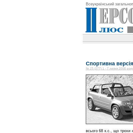
Всеукраїнський загальноп
Спортивна версія
№ 25 (277) 1 - 7 липня 2008 року
всього 68 к.с., що трохи 