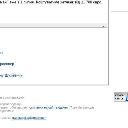
манії вже з 1 липня. Коштуватиме хетчбек від 11 700 євро.
нг
росовер
ану Шухевичу
ва застережено.
годою редакції.
нтернет обов’язкове
посилання на сайт видання
.
Погляди авторів
 редакції
ь ласка,
gazetapplus@gmail.com