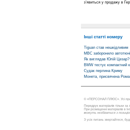
з’явиться у продажу в Гер
Інші статті номеру
Tiguan став нешкідливим
МВС заборонило автотюні
Як виглядав Юлій Цезар?
BMW тестує компактний к
Судак перлина Криму
Монета, присвячена Ром
© «ПЕРСОНАЛ ПЛЮС». Усі пра
Передрук матеріалів тільки за з
При розміщенні матеріалів в І
можуть незбігатися з позицією
З усіх питань звертайтеся, буд