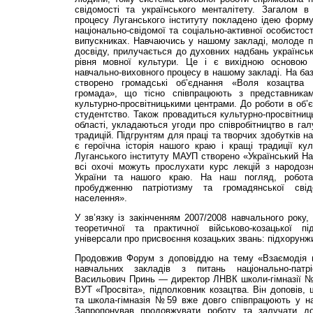
свідомості та українського менталітету. Загалом в
процесу Луганського інституту покладено ідею форму
національно-свідомої та соціально-активної особистос
випускниках. Навчаючись у нашому закладі, молоде п
досвіду, прилучається до духовних надбань українськ
рівня мовної культури. Це і є вихідною основою 
навчально-виховного процесу в нашому закладі. На баз
створено громадські об’єднання «Воля козацтва 
громада», що тісно співпрацюють з представникам
культурно-просвітницькими центрами. До роботи в об’
студентство. Також провадиться культурно-просвітниц
області, укладаються угоди про співробітництво в гал
традицій. Підгрунтям для праці та творчих здобутків н
є героїчна історія нашого краю і кращі традиції ку
Луганського інституту МАУП створено «Український На
всі охочі можуть прослухати курс лекцій з народознав
України та нашого краю. На наш погляд, робот
пробудженню патріотизму та громадянської сві
населення».
У зв’язку із закінченням 2007/2008 навчального року,
теоретичної та практичної військово-козацької пі
універсали про присвоєння козацьких звань: підхорунж
Продовжив Форум з доповіддю на тему «Взаємодія ш
навчальних закладів з питань національно-патр
Васильович Принь — директор ЛНВК школи-гімназії №59
ВУТ «Просвіта», підполковник козацтва. Він доповів,
та школа-гімназія №59 вже довго співпрацюють у на
Запропонував продовжувати роботу та залучати до