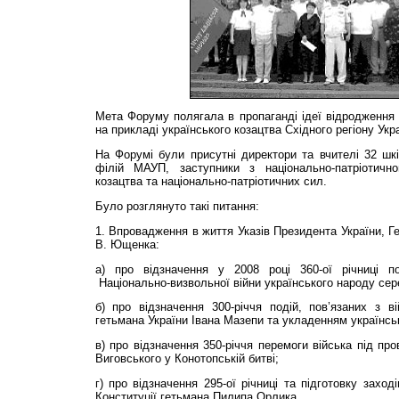
Мета Форуму полягала в пропаганді ідеї відродження 
на прикладі українського козацтва Східного регіону Укра
На Форумі були присутні директори та вчителі 32 шкіл
філій МАУП, заступники з національно-патріотично
козацтва та національно-патріотичних сил.
Було розглянуто такі питання:
1. Впровадження в життя Указів Президента України, Г
В. Ющенка:
а) про відзначення у 2008 році 360-ої річниці по
Національно-визвольної війни українського народу сере
б) про відзначення 300-річчя подій, пов’язаних з в
гетьмана України Івана Мазепи та укладенням українсь
в) про відзначення 350-річчя перемоги війська під пр
Виговського у Конотопській битві;
г) про відзначення 295-ої річниці та підготовку заході
Конституції гетьмана Пилипа Орлика.