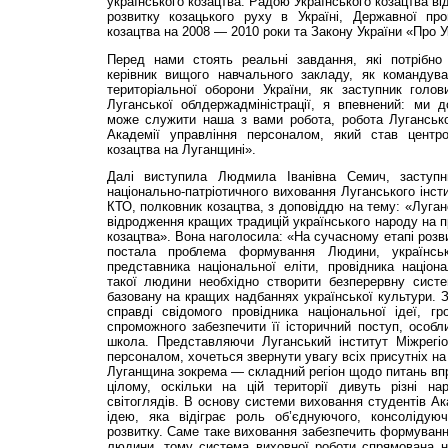
українського козацтва. Радою Українського козацтва ві
розвитку козацького руху в Україні, Державної про
козацтва на 2008 — 2010 роки та Закону України «Про У
Перед нами стоять реальні завдання, які потрібно
керівник вищого навчального закладу, як командува
територіальної оборони України, як заступник голов
Луганської облдержадміністрації, я впевнений: ми д
може служити наша з вами робота, робота Луганськог
Академії управління персоналом, який став центро
козацтва на Луганщині».
Далі виступила Людмила Іванівна Семич, заступн
національно-патріотичного виховання Луганського інс
КТО, полковник козацтва, з доповіддю на тему: «Луган
відродження кращих традицій українського народу на п
козацтва». Вона наголосила: «На сучасному етапі розв
постала проблема формування Людини, українсь
представника національної еліти, провідника націон
такої людини необхідно створити безперервну систе
базовану на кращих надбаннях української культури. З
справді свідомого провідника національної ідеї, г
спроможного забезпечити її історичний поступ, особ
школа. Представляючи Луганський інститут Міжрегіо
персоналом, хочеться звернути увагу всіх присутніх на
Луганщина зокрема — складний регіон щодо питань вп
цілому, оскільки на цій території дивуть різні н
світоглядів. В основу системи виховання студентів Ак
ідею, яка відіграє роль об’єднуючого, консолідую
розвитку. Саме таке виховання забезпечить формування
людини, тому система виховної роботи спрямована 