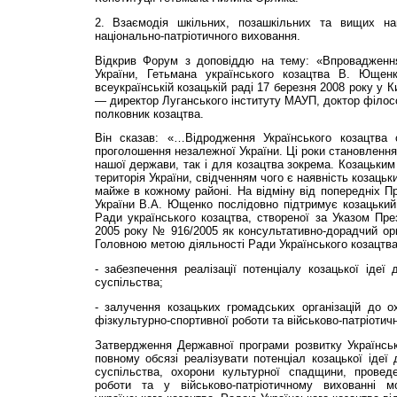
2. Взаємодія шкільних, позашкільних та вищих на
національно-патріотичного виховання.
Відкрив Форум з доповіддю на тему: «Впровадження
України, Гетьмана українського козацтва В. Ющенк
всеукраїнській козацькій раді 17 березня 2008 року у 
— директор Луганського інституту МАУП, доктор філос
полковник козацтва.
Він сказав: «…Відродження Українського козацтва 
проголошення незалежної України. Ці роки становлення
нашої держави, так і для козацтва зокрема. Козацьким
територія України, свідченням чого є наявність козацьки
майже в кожному районі. На відміну від попередніх Пр
України В.А. Ющенко послідовно підтримує козацький 
Ради українського козацтва, створеної за Указом Пре
2005 року № 916/2005 як консультативно-дорадчий орг
Головною метою діяльності Ради Українського козацтва
- забезпечення реалізації потенціалу козацької ідеї 
суспільства;
- залучення козацьких громадських організацій до о
фізкультурно-спортивної роботи та військово-патріотич
Затвердження Державної програми розвитку Українськ
повному обсязі реалізувати потенціал козацької ідеї 
суспільства, охорони культурної спадщини, проведе
роботи та у військово-патріотичному вихованні 