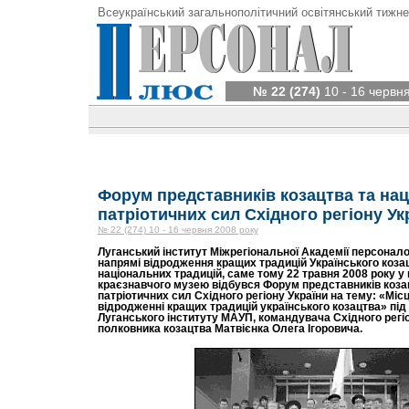
Всеукраїнський загальнополітичний освітянський тижне
№ 22 (274)
10 - 16 червн
Форум представників козацтва та нац
патріотичних сил Східного регіону Ук
№ 22 (274) 10 - 16 червня 2008 року
Луганський інститут Міжрегіональної Академії персонал
напрямі відродження кращих традицій Українського козац
національних традицій, саме тому 22 травня 2008 року у
краєзнавчого музею відбувся Форум представників козац
патріотичних сил Східного регіону України на тему: «Місц
відродженні кращих традицій українського козацтва» під
Луганського інституту МАУП, командувача Східного регіо
полковника козацтва Матвієнка Олега Ігоровича.