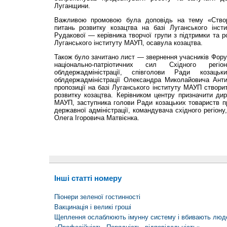
Луганщини.
Важливою промовою була доповідь на тему «Створ
питань розвитку козацтва на базі Луганського інст
Рудакової — керівника творчої групи з підтримки та р
Луганського інституту МАУП, осавула козацтва.
Також було зачитано лист — звернення учасників Форум
національно-патріотичних сил Східного ре
облдержадміністрації, співголови Ради козаць
облдержадміністрації Олександра Миколайовича Анти
пропозиції на базі Луганського інституту МАУП створи
розвитку козацтва. Керівником центру призначити дир
МАУП, заступника голови Ради козацьких товариств пр
державної адміністрації, командувача східного регіону
Олега Ігоровича Матвієнка.
Інші статті номеру
Піонери зеленої гостинності
Вакцинація і великі гроші
Щеплення ослаблюють імунну систему і вбивають люд