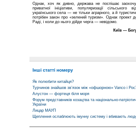
Однак, хоч як дивно, держава не поспішає заохочу
приватної ініціативи, популяризації сільського в
українського села — не тільки аграрного, а й туристи
потрібен закон про «зелений туризм». Однак проект 
Раді, і коли до нього дійде черга — невідомо.
Київ — Бог
Інші статті номеру
Як полюбити китайця?
Турчинов знайшов зв’язок між «офшорною» Vanco і Рос
Алустон — фортеця біля моря
Форум представників козацтва та національно-патріотич
України
Лицар МАУП
Щеплення ослаблюють імунну систему і вбивають люд