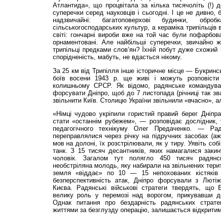
Атлантида», що процвітала за кілька тисячоліть (!) д
суперечки серед науковців і сьогодні. І це не дивно, 
надзвичайні: багатоповерхові будинки, об
сільськогосподарських культур, а кераміка трипільців
світі: гончарні вироби вже на той час були пофарбова
орнаментовані. Але найбільші суперечки, звичайно ж
трипільці предками слов’ян? Їхній побут дуже схожий 
спорідненість, мабуть, не вдасться нікому.
За 25 км від Трипілля інше історичне місце — Букринс
боїв восени 1943 р. ще живі і можуть розповіст
колишньому СРСР. Як відомо, радянське командуван
форсувати Дніпро, щоб до 7 листопада (річниці так зва
звільнити Київ. Столицю України звільнили «вчасно», а
«Німці чудово укріпили гористий правий берег Дніпр
стати «останнім рубежем», — розповідає дослідник, 
педагогічного технікуму Олег Предаченко. — Рад
переправлялися через річку на підручних засобах (аж
мов на долоні, їх розстрілювали, як у тиру. Уявіть со
танк. З 15 тисяч десантників, яких намагалися заки
чоловік. Загалом тут полягло 450 тисяч радян
необстріляна молодь, яку набирали на звільнених тери
земля «віддає» по 10 — 15 непохованих кістяків 
безперспективність атак, Дніпро форсували з Лютіж
Києва. Радянські військові стратеги твердять, що 
велику роль у перемозі над ворогом, прикувавши до
Однак питання про бездарність радянських стратег
життями за безглузду операцію, залишається відкритим