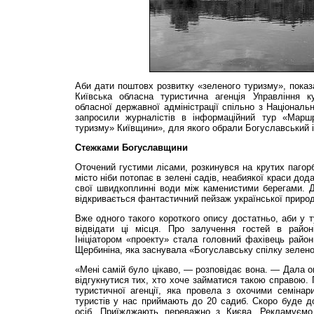
Аби дати поштовх розвитку «зеленого туризму», показа
Київська обласна туристична агенція Управління к
обласної державної адміністрації спільно з Національ
запросили журналістів в інформаційний тур «Маршр
туризму» Київщини», для якого обрали Богуславський і
Стежками Богуславщини
Оточений густими лісами, розкинувся на крутих пагорб
місто ніби потопає в зелені садів, неабиякої краси до
свої швидкоплинні води між каменистими берегами. Д
відкривається фантастичний пейзаж української прир
Вже одного такого короткого опису достатньо, аби у 
відвідати ці місця. Про залучення гостей в райо
Ініціатором «проекту» стала головний фахівець район
Щербиніна, яка заснувала «Богуславську спілку зелено
«Мені самій було цікаво, — розповідає вона. — Дала о
відгукнутися тих, хто хоче займатися такою справою. 
туристичної агенції, яка провела з охочими семінар
туристів у нас приймають до 20 садиб. Скоро буде д
осіб. Приїжджають переважно з Києва. Рекламуємо