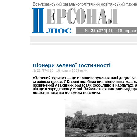
Всеукраїнський загальнополітичний освітянський тижне
№ 22 (274)
10 - 16 червн
Піонери зеленої гостинності
№ 22 (274) 10 - 16 червня 2008 року
«Зелений туризм» — це словосполучення нині дедалі ча
сторінках преси. У Європі подібний вид відпочинку має дав
розвинений у західних областях (особливо в Карпатах), а 
він ще в зародковому стані. Займаються ним одиниці, прич
держави поки що допомога невелика.