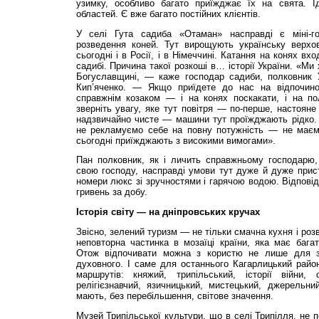
узимку, особливо багато приїжджає їх на свята. Ї
областей. Є вже багато постійних клієнтів.
У селі Гута садиба «Отаман» насправді є міні-г
розведення коней. Тут вирощують українську верхо
сьогодні і в Росії, і в Німеччині. Катання на конях вх
садибі. Причина такої розкоші в… історії України. «Ми
Богуславщині, — каже господар садиби, полковник У
Кип’яченко. — Якщо приїдете до нас на відпочино
справжнім козаком — і на конях поскакати, і на по
зверніть увагу, яке тут повітря — по-перше, настояне
надзвичайно чисте — машини тут проїжджають рідко. У
не рекламуємо себе на повну потужність — не маєм
сьогодні приїжджають з високими вимогами».
Пан полковник, як і личить справжньому господарю
свою господу, насправді умови тут дуже й дуже прис
номери люкс зі зручностями і гарячою водою. Відповід
гривень за добу.
Історія світу — на дніпровських кручах
Звісно, зелений туризм — не тільки смачна кухня і роз
неповторна частинка в мозаїці країни, яка має бага
Отож відпочивати можна з користю не лише для з
духовного. І саме для останнього Кагарлицький райо
маршрутів: княжий, трипільський, історії війни, 
релігієзнавчий, язичницький, мистецький, джерельни
мають, без перебільшення, світове значення.
Музей Трипільської культури, що в селі Трипілля, не 