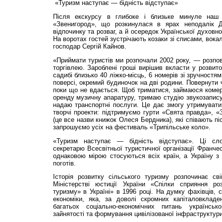
«Туризм наступає — бідність відступає»
Після екскурсу в глибоке і близьке минуле наш
«Звенигород», що розкинулася в ярах неподалік Д
відпочинку та розваг, а й осередок Української духовн
На воротах гостей зустрічають козаки зі списами, вок
господар Сергій Кайнов.
«Приймати туристів ми розпочали 2002 року, — розпов
торгівлею. Зароблені гроші вирішив вкласти у розвито
садибі близько 40 ліжко-місць, 6 номерів зі зручностям
поверсі, окремий будиночок на дві родини. Повернути 
поки що не вдається. Щоб триматися, займаюся комер
оренду музичну апаратуру, тримаю студію звукозапису,
надаю транспортні послуги. Це дає змогу утримувати
творчі проекти: підтримуємо гурти «Свята правда», «
(це все назви книжок Олеся Бердника), які співають піс
запрошуємо усіх на фестиваль «Трипільське коло».
«Туризм наступає — бідність відступає». Ці сл
секретарю Всесвітньої туристичної організації Франчес
однаковою мірою стосуються всіх країн, а Україну з
поготів.
Історія розвитку сільського туризму розпочинає сві
Міністерстві юстиції України «Спілки сприяння ро
туризму» в Україні» в 1996 році. На думку фахівців, 
економіки, яка, за доволі скромних капіталовклад
багатьох соціально-економічних питань українсь
зайнятості та формування цивілізованої інфраструктури