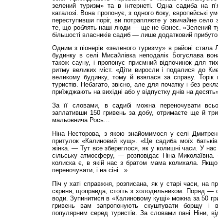
зелений туризм» та в інтернеті. Одна садиба на п
каталозі. Вона пропонує, з одного боку, європейські у
переступивши поріг, ви потрапляєте у звичайне село
те, що роблять наші люди — ще не бізнес. «Зелений т
більшості власників садиб — лише додатковий прибуток
Одним з піонерів «зеленого туризму» в районі стала
будинку в селі Мисайлівка неподалік Богуслава вона
також сауну, і пропонує приємний відпочинок для ти
ритму великих міст. «Діти виросли і подалися до Ки
великому будинку, тому й взялася за справу. Торік 
туристів. Небагато, звісно, але для початку і без ре
приїжджають на вихідні або у відпустку днів на десять
За її словами, в садибі можна переночувати всь
заплативши 150 гривень за добу, отримаєте ще й тр
мальовнича Рось…
Ніна Несторова, з якою знайомимося у селі Дмитренк
притулок «Калиновий кущ». «Це садиба моїх батьків
жінка. — Тут все збереглося, як у колишні часи. У на
сільську атмосферу, — розповідає Ніна Миколаївна. 
колиска є, в якій нас з братом мама колихала. Якщо
переночувати, і на сіні...»
Піч у хаті справжня, розписана, як у старі часи, на 
скриня, щоправда, стоїть з холодильником. Поряд — с
води. Зупинитися в «Калиновому кущі» можна за 50 гри
гривень вам запропонують скуштувати борщу і в
популярним серед туристів. За словами пані Ніни, ві