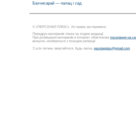
Бахчисарай — палац і сад
© «ПЕРСОНАЛ ПЛЮС». Усі права застережено.
Передрук матеріалів тільки за згодою редакції.
При розміщенні матеріалів в Інтернет обов’язкове
посилання на са
можуть незбігатися з позицією редакції
З усіх питань звертайтеся, будь ласка,
gazetapplus@gmail.com