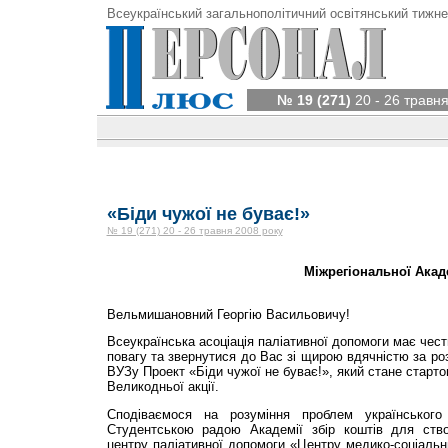
Всеукраїнський загальнополітичний освітянський тижне
№ 19 (271)
20 - 26 травня
«Біди чужої не буває!»
№ 19 (271) 20 - 26 травня 2008 року
Міжрегіональної Акад
Вельмишановний Георгію Васильовичу!
Всеукраїнська асоціація паліативної допомоги має чес
повагу та звернутися до Вас зі щирою вдячністю за р
ВУЗу Проект «Біди чужої не буває!», який стане старт
Великодньої акції.
Сподіваємося на розуміння проблем українського
Студентською радою Академії збір коштів для ство
центру паліативної допомоги «Центру медико-соціаль