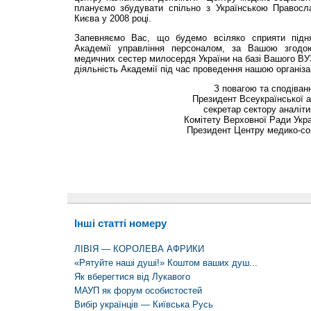
плануємо збудувати спільно з Українською Правосл
Києва у 2008 році.
Запевняємо Вас, що будемо всіляко сприяти підня
Академії управління персоналом, за Вашою згодо
медичних сестер милосердя України на базі Вашого ВУ
діяль­ність Академії під час проведення нашою організа
З повагою та сподіванн
Президент Всеукраїнської ас
секретар сектору аналіт
Комітету Верховної Ради Укра
Президент Центру медико-со
Інші статті номеру
ЛІВІЯ — КОРОЛЕВА АФРИКИ
«Рятуйте наші душі!» Коштом ваших душ...
Як вберегтися від Лукавого
МАУП як форум особистостей
Вибір українців — Київська Русь