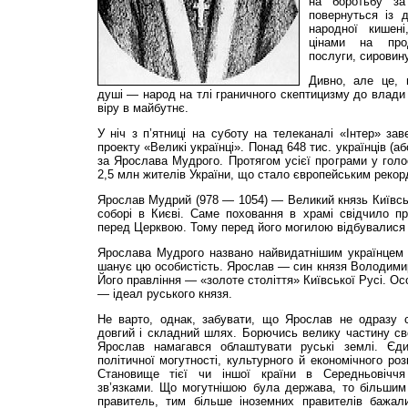
на боротьбу за
повернуться із д
народної кишен
цінами на прод
послуги, сировину
Дивно, але це, 
душі — народ на тлі граничного скептицизму до влади 
віру в майбутнє.
У ніч з п’ятниці на суботу на телеканалі «Інтер» з
проекту «Великі українці». Понад 648 тис. українців (
за Ярослава Мудрого. Протягом усієї програми у голо
2,5 млн жителів України, що стало європейським рекор
Ярослав Мудрий (978 — 1054) — Великий князь Київсь
соборі в Києві. Саме поховання в храмі свідчило пр
перед Церквою. Тому перед його могилою відбувалися 
Ярослава Мудрого названо найвидатнішим українцем у
шанує цю особистість. Ярослав — син князя Володимир
Його правління — «золоте століття» Київської Русі. О
— ідеал руського князя.
Не варто, однак, забувати, що Ярослав не одразу 
довгий і складний шлях. Борючись велику частину св
Ярослав намагався облаштувати руські землі. Є
політичної могутності, культурного й економічного ро
Становище тієї чи іншої країни в Середньовіччя
зв’язками. Що могутнішою була держава, то більшим 
правитель, тим більше іноземних правителів бажал