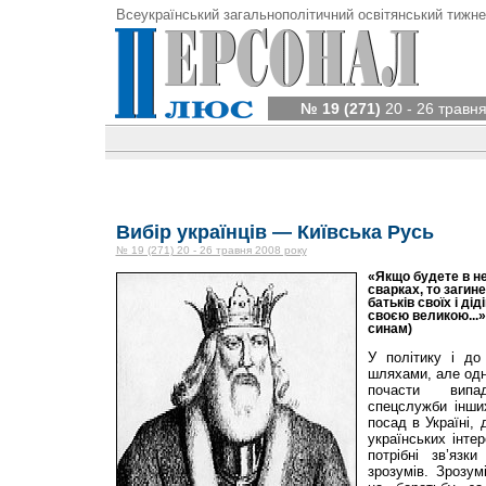
Всеукраїнський загальнополітичний освітянський тижне
№ 19 (271)
20 - 26 травня
Вибір українців — Київська Русь
№ 19 (271) 20 - 26 травня 2008 року
«Якщо будете в не
сварках, то загин
батьків своїх і дід
своєю великою...»
синам)
У політику і до
шляхами, але одн
почасти випа
спецслужби інши
посад в Україні, 
українських інте
потрібні зв’яз
зрозумів. Зрозум