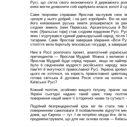
Русі, що сягла свого економічного й державного розк
князі могли дозволити собі карбувати власні золоті й ср
Саме творчими справами Ярослав заслужив своє міс
«розум у нього добрий, і на раті хоробрий». Він не на
його князювання руська земля розширилася за раху
східних земель (нині Пермська, Архангельська й Вол
пояс (Уральські гори) став східним кордоном Русі. Ру
яких і згуртувався єдиний давньоруський народ, після 
татарами. Саме Ярослав завершив збирання «Всія Рус
століття вели боротьбу московські государі, а завершил
Нині в Росії розпочато проект, аналогічний українськ
претендентів — Ярослав Мудрий. Можна з великою ві
Ярослав Мудрий буде серед перших, якщо не найперш
було б свідченням мудрості російського народу, визн
пам’яті й могутності православної Русі. Україна зробил
цього не хотілося, на користь православної цивілізац
готова світська й духовна Росія стати на коліна 
Київської Русі?
Кожний політик, особливо вищого ґатунку, прагне зал
Україні сьогодні надано такий шанс тому політик
повернення нашій землі її історичної назви та сутності
Подібний безпрецедентний крок міг би стати тим о
поверненням самоповаги й позбавленням відчуття ме
довів, що Європа — тут. І не потрібно нікуди йти, бігти
продемонстрували, що для нас основа основ — Київсь