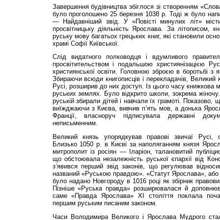
Завершення будівництва збіглося зі створенням «Слова
було проголошено 25 березня 1038 р. Тоді ж було нап
— Найдавніший звід. У «Повісті минулих літ» міст
просвітницьку діяльність Ярослава. За літописом, к
руську мову багатьох грецьких книг, які становили осно
храмі Софії Київської.
Слід видатного полководця і вдумливого правител
просвітительством і подальшою християнізацією Рус
християнської освіти. Головною зброєю в боротьбі з я
Збираючи всюди книгописців і перекладачів, Великий 
Русі, розширив до них доступ. Із цього часу книжкова 
руських землях. Було відкрито школи, зокрема жіночу.
руській збирали дітей і навчали їх грамоті. Показово,
виїжджаючи з Києва, вивчив п’ять мов, а донька Яро
Франції, власноруч підписувала державні доку
неписьменним.
Великий князь упорядкував правові звичаї Русі, 
Близько 1050 р. в Києві за наполяганням князя Ярос
митрополит із росіян — Іларіон, талановитий публіци
що обстоювала незалежність руської єпархії від Кон
з’явився перший звід законів, що регулював відноси
названий «Руською правдою». «Статут Ярослава», або
було надано Новгороду в 1016 році як збірник правови
Пізніше «Руська правда» розширювалася й доповнюв
саме «Правда Ярослава» XI століття поклала поч
першим руським писаним законом.
Часи Володимира Великого і Ярослава Мудрого стал