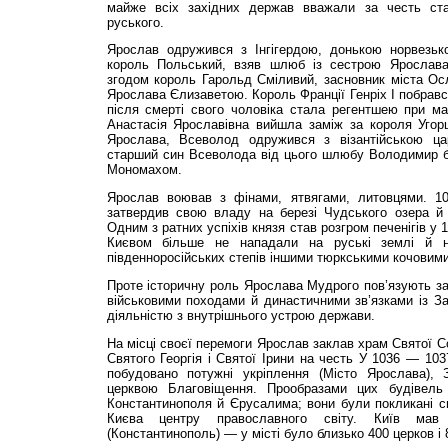
майже всіх західних держав вважали за честь ст
руського.
Ярослав одружився з Інгігердою, донькою норвезьк
король Польський, взяв шлюб із сестрою Ярослава
згодом король Гарольд Сміливий, засновник міста Ос
Ярослава Єлизаветою. Король Франції Генріх I побравс
після смерті свого чоловіка стала регентшею при мал
Анастасія Ярославівна вийшла заміж за короля Угорщ
Ярослава, Всеволод одружився з візантійською ц
старший син Всеволода від цього шлюбу Володимир б
Мономахом.
Ярослав воював з фінами, ятвягами, литовцями. 10
затвердив свою владу на березі Чудського озера й
Одним з ратних успіхів князя став розгром печенігів у 1
Києвом більше не нападали на руські землі й н
південноросійських степів іншими тюркськими кочови
Проте історичну роль Ярослава Мудрого пов’язують за
військовими походами й династичними зв’язками із За
діяльністю з внутрішнього устрою держави.
На місці своєї перемоги Ярослав заклав храм Святої С
Святого Георгія і Святої Ірини на честь У 1036 — 103
побудовано потужні укріплення (Місто Ярослава), 
церквою Благовіщення. Прообразами цих будівель 
Константинополя й Єрусалима; вони були покликані с
Києва центру православного світу. Київ мав
(Константинополь) — у місті було близько 400 церков і 8