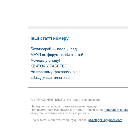
Інші статті номеру
Бахчисарай — палац і сад
МАУП як форум особистостей
Молодь у владу!
КВИТОК У РАБСТВО
На високому фаховому рівні
«Загадкова» типографія
© «ПЕРСОНАЛ ПЛЮС». Усі права застережено.
Передрук матеріалів тільки за згодою редакції.
При розміщенні матеріалів в Інтернет обов’язкове
посилання на са
можуть незбігатися з позицією редакції
З усіх питань звертайтеся, будь ласка,
gazetapplus@gmail.com