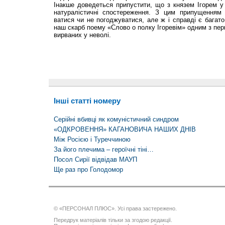
Інакше доведеться при­пустити, що з князем Ігорем у
натуралістичні спостережен­ня. З цим припущення
ватися чи не погоджуватися, але ж і справді є багато
наш скарб поему «Слово о полку Ігоревім» одним з перш
вирваних у неволі.
Інші статті номеру
Серійні вбивці як комуністичний синдром
«ОДКРОВЕННЯ» КАГАНОВИЧА НАШИХ ДНІВ
Між Росією і Туреччиною
За його плечима – героїчні тіні…
Посол Сирії відвідав МАУП
Ще раз про Голодомор
© «ПЕРСОНАЛ ПЛЮС». Усі права застережено.
Передрук матеріалів тільки за згодою редакції.