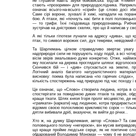
не глушили на­віть звуки бойовиська. Від­так «темні»
стають «прозо­рими» для природодослідни­ка. Наприкла
означає всього-на-всього «сірий» (це сло­во досі зб
Саме сірі ворони, зухвалі й хижі, нападали на поран
бою. А птахи, які «почнуть нас бити в полі по­ловецьк
— то грифи. Їхні гніздовища природознавець Рибчин
зустрічав на дністро­вих скелях, про що й напи­сав у свої
А які тільки гіпотези лунали на адресу «дива», що кр
птах, то символ ворожих сил, дух темряви, не­відомий п
Та Шарлемань цілком справедливо звертає увагу 
надприродні сили не по­рушують ходу подій, а всі чоти
вісім звірів змальо­вано дуже конкретно. От­же, найім
яку посилали на де­рева проглядати шляхи: відголоском
Скінчився бій — і «див» спускається на землю, п
Логічний аналіз багатого натуралістичного матері
висновку: поема була напи­сана «по гарячих слідах», 
кількість спостережень над природою під час походу і 
Це озна­чає, що «Слово» створила людина, котра в с
спостері­гати за поведінкою диких птахів та звірів, о
краще тікати. Шлях князя Ігоря проліг місцевістю, де н
«граякати» (каркати) над лю­диною, котра продирається к
відомих своєю полохли­вою крикливістю сорок — тільки
дятли вибивали дріб, вказуючи, як вийти до річки...
Хто ж, на думку Шар­лема­ня, автор «Слова»? Та сам
половецького полону «негероєм», він мусив виправдо­в
що краще пройме людське серце, як не поетичне сло
об­да­рований Володимир Мо­но­мах — чому б не воло