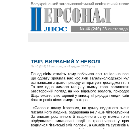
Всеукраїнський загальнополітичний освітянський тижне
№ 46 (249)
28 листопада 
ТВІР, ВИРВАНИЙ У НЕВОЛІ
№ 46 (249) 28 листопада - 4 грудня 2007 року
Понад вісім століть тому побачила світ геніальна пое
що одразу зробила нас носіями загаль­нолюдської кул
всі написані з цього приводу літературні дослідження, 
Та все од­но чимало місць у цьому тво­рі залишаю
безсторонній по­гляд на них відомого зооло­га, природ
Шарлеманя, викладений у книжці «Природа і люди Ки­їв
багато років після смерті автора.
«Слово о полку Ігоревім», на думку видатного вченог
писала його людина, обдарована не лише літера­турним
За описом рослин­ного й тваринного світу можна точно
відбувалися змальовані події: в травні-червні у при
водилися гі­гантські змії полози , а бабаків та сусликів 