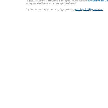
При розміщенні матеріалів в Інтернет обов’язкове
посилання на са
можуть незбігатися з позицією редакції
З усіх питань звертайтеся, будь ласка,
gazetapplus@gmail.com