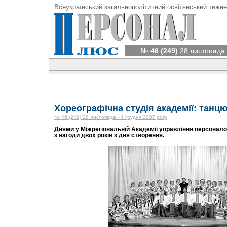
Всеукраїнський загальнополітичний освітянський тижне
№ 46 (249)
28 листопада 
Хореографічна студія академії: танцю
№ 46 (249) 28 листопада - 4 грудня 2007 року
Днями у Міжрегіональній Академії управління персонало
з нагоди двох років з дня створення.