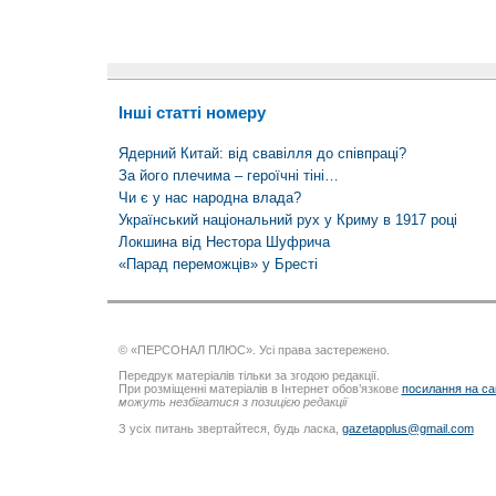
Інші статті номеру
Ядерний Китай: від свавілля до співпраці?
За його плечима – героїчні тіні…
Чи є у нас народна влада?
Український національний рух у Криму в 1917 році
Локшина від Нестора Шуфрича
«Парад переможців» у Бресті
© «ПЕРСОНАЛ ПЛЮС». Усі права застережено.
Передрук матеріалів тільки за згодою редакції.
При розміщенні матеріалів в Інтернет обов’язкове
посилання на са
можуть незбігатися з позицією редакції
З усіх питань звертайтеся, будь ласка,
gazetapplus@gmail.com