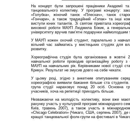
На концерт були запрошені працівники Академії та 
танцювального колективу. У програмі концерту: зака
«Голубка», жіночий танок «Плескач», танок старов
«Гончари», а також традиційний «Гопак» та інші ком
виступи юних талантів. Зі святом привітала хореограф
виховної роботи МАУП Людмила Біжик, а генеральни
університету вручив пам‘ятні подарунки наймолодшим 
У МАУП кожен охочий студент, паралельно з навчал
вільний час займатись у мистецьких студіях для вла
розвитку.
Хореографічна студія була організована в жовтні 
навчальної роботи проводив організаційну роботу з
МАУП на навчальних рік. Керівниками нової студії ст
Крикун. Результат не змусив довго на себе чекати.
У цьому році, згідно з анкетним опитуванням сере
хореографією виявили бажання більше ста студентів.
група студії нараховує понад 20 осіб. Основна гр
учасників, хоча на репетиції приходить більше.
Незважаючи на молодість колективу, вони вже мают
рахунку участь у культурній програмі міжнародного сем
Київ, травень 2007), а також участь в міжнародно
«Chicago Celebration» (Чикаго, США, серпень 2007), д
кращої танцювальної фолк-групи на фестивалі в Чикаго