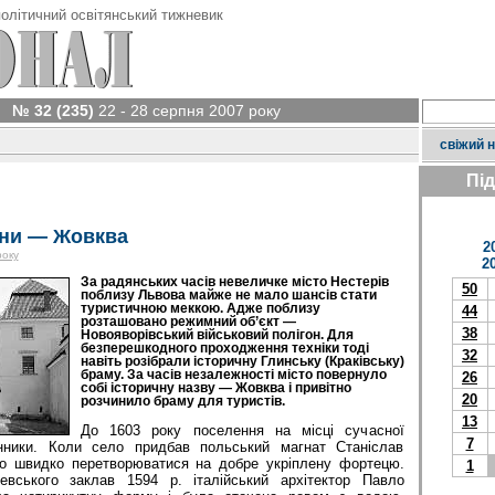
олітичний освітянський тижневик
№ 32 (235)
22 - 28 серпня 2007 року
свіжий 
Пі
ни — Жовква
2
року
2
За радянських часів невеличке місто Нестерів
50
поблизу Львова майже не мало шансів стати
туристичною меккою. Адже поблизу
44
розташовано режимний об’єкт —
38
Новояворівський військовий полігон. Для
безперешкодного проходження техніки тоді
32
навіть розібрали історичну Глинську (Краківську)
браму. За часів незалежності місто повернуло
26
собі історичну назву — Жовква і привітно
20
розчинило браму для туристів.
13
До 1603 року поселення на місці сучасної
7
ники. Коли село придбав польський магнат Станіслав
о швидко перетворюватися на добре укріплену фортецю.
1
вського заклав 1594 р. італійський архітектор Павло