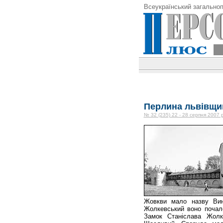
Всеукраїнський загальноп
Перлина львівщи
№ 32 (235) 22 - 28 серпня 2007 
Жовкви мало назву Вин
Жолкевський воно почал
Замок Станіслава Жолке