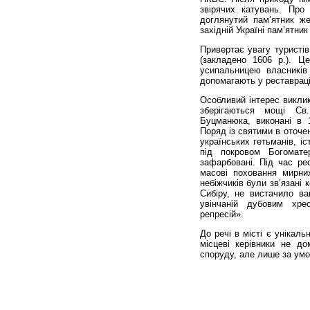
звірячих катувань. Про
доглянутий пам’ятник ж
західній Україні пам’ятни
Привертає увагу туристів
(закладено 1606 р.). Ц
усипальницею власників 
допомагають у реставрації
Особливий інтерес виклик
зберігаються мощі Св
Буцманюка, виконані в 
Поряд із святими в оточе
українських гетьманів, і
під покровом Богомате
зафарбовані. Під час ре
масові поховання мирни
небіжчиків були зв’язані
Сибіру, не вистачило ваг
увінчаній дубовим хр
репресій».
До речі в місті є унікал
місцеві керівники не д
споруду, але лише за умов