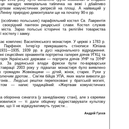
 це нагадує меморіальна табличка на вежі і дбайливо
ертвам комуністичних репресій на площі. А найвищий у
к Леніну природно демонтували ще на початку 90-х рр.
 (особливо польських) парафіяльний костел Св. Лаврентія
е своєрідний пантеон рицарської слави. Костел служив
міста. Зараз польські історичні та релігійні товариства
 костелу і замку.
ає комплекс Василіянського монастиря. У церкві з 1783 р.
. Парфенія. Інтер’єр прикрашають стінописи Юліана
1931—1935, 1939 рр. в дусі національного відродження.
нні сецесійних орнаментів портретна галерея діячів УГКЦ та
сторія Української держави — портрети діячів УНР та ЗУНР
рі. За радянської влади фрески були по-варварськи
ставрації 2003 року у підвалах монастиря було виявлено
х громадян Жовківщини — дітей, жінок, старих. Руки у
 колючим дротом... Сім’ям бійців УПА, яких мали вивезти до
онів... Людські рештки перепоховані у братській могилі,
естом — напис традиційний: «Жертвам комуністичних
ьна оборонна синагога (у занедбаному стані), але з євреями
омовилися — ті дали обіцянку відреставрувати культову
и, що її не відвідуватимуть туристи...
Андрій Гусєв