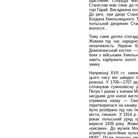
Щасливий. Споруда мал
Станіслав мав смак до п
горі Гарай. Висаджена ко
До речі, при дворі Стан
Богдана Хмельницького. Т
польський дворянин Ста
волосся...
Тому саме дитячі спога
Жовкви під час народно
незалежність України 
Домініканський костел —
боях з військами Хмельн
навіть карбували золоті
замку.
Наприкінці ХVII ст. зам
цього часу він швидко п
розкоші. У 1706—1707 рр.
спланував сумнозвісну д
Петро І разом з князем М
негідним для князя вигл
отримала назву — Сви
перетворилася на канаву.
було розібрано під час 
міста, гімназія. У 1914 р
роках польський уряд п
вересні 1939 року. Жов
«рисами». До музеїв Моск
атрибути релігійних куль
НКВС. Після приходу нім