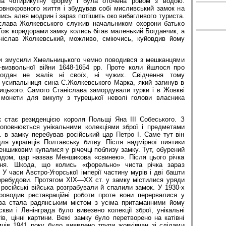
а чотирикутну форму і була оточена ровом з водою.
овнокровного життя і збудував собі мисливський замок на
лись алея модрин і зараз потішить око вибагливого туриста.
іслава Жолкевського служив начальником охорони батько
ож коридорами замку колись бігав маленький Богданчик, а
ніслав Жолкевський, можливо, сміючись, куйовдив йому
ди змусили Хмельницького чемно поводився з мешканцями
-визвольної війни 1648-1654 рр. Проте коли йшлося про
Богдан не жалів ні своїх, ні чужих. Свідчення тому
 усипальниця сина С.Жолкевського Марка, який загинув в
ицького. Самого Станіслава замордували турки і в Жовкві
 монети для викупу з турецької неволі голови власника
ок стає резиденцією короля Польщі Яна ІІІ Собеського. З
оповнюється унікальними колекціями зброї і предметами
 в замку перебував російський цар Петро І. Саме тут він
ля українців Полтавську битву. Після надмірної пиятики
еншиковим купалися у річечці поблизу замку. Тут, обурений
ядом, цар назвав Меншикова «свинею». Після цього річка
ня. Шкода, що колись «форельно» чиста річка зараз
 У часи Австро-Угорської імперії частину мурів і дві башти
перебудови. Протягом ХІХ—ХХ ст. у замку містилися уряди
. російські війська розграбували й спалили замок. У 1930-х
роводив реставраційні роботи проте вони перервалися у
ква стала радянським містом з усіма притаманними йому
ви і Ленінграда було вивезено колекції зброї, унікальні
тів, цінні картини. Вежі замку було перетворено на катівні
ців 1941 року було виявлено трупи жовківчан зі слідами