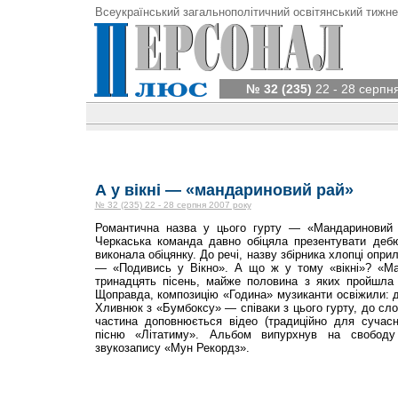
Всеукраїнський загальнополітичний освітянський тижне
№ 32 (235)
22 - 28 серпн
А у вікні — «мандариновий рай»
№ 32 (235) 22 - 28 серпня 2007 року
Романтична назва у цього гурту — «Мандариновий 
Черкаська команда давно обіцяла презентувати дебю
виконала обіцянку. До речі, назву збірника хлопці опр
— «Подивись у Вікно». А що ж у тому «вікні»? «М
тринадцять пісень, майже половина з яких пройшла 
Щоправда, композицію «Година» музиканти освіжили: д
Хливнюк з «Бумбоксу» — співаки з цього гурту, до сло
частина доповнюється відео (традиційно для сучасн
пісню «Літатиму». Альбом випурхнув на свободу 
звукозапису «Мун Рекордз».