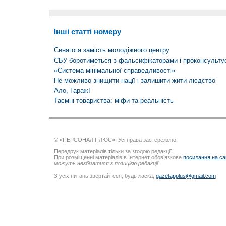
Інші статті номеру
Синагога замість молодіжного центру
СБУ боротиметься з фальсифікаторами і проконсульт
«Система мінімальної справедливості»
Не можливо знищити нації і залишити жити людство
Ало, Гараж!
Таємні товариства: міфи та реальність
© «ПЕРСОНАЛ ПЛЮС». Усі права застережено.
Передрук матеріалів тільки за згодою редакції.
При розміщенні матеріалів в Інтернет обов’язкове
посилання на са
можуть незбігатися з позицією редакції
З усіх питань звертайтеся, будь ласка,
gazetapplus@gmail.com