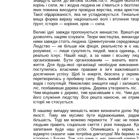
знайдуть шлях до витоків особистості. Жоден біологіч
корінь і сили, як і жодна людина не з’явиться з безтіле
яких повинна виходити провідна верства, нова аристок
Такої обдарованості, яка не успадковується. Геніальн
вища форма виразу національної волі і втілення тво
ґрунт, історія — коріння, кров — сила.
Великі ідеї завжди пропонуються меншістю. Врешті-р
дозволять націям існувати. Твори мистецтва, винаходи
ними завжди стоїть людина. Цементуючим середовищем
Людство — не більше ніж фікція, реальністю ж є нац
розумінні, — лише сукупність людей, маса одиниць, 
реально існує. Нашій нації, а за нами і всьому лю
організованим. Бути організованим — значить мати 
життя. Для будь-якої організації необхідне виконання
поступились власними правами в ім’я важливішого 
досягнення успіху. Щоб їх енергія, безсила у окрем
перетворилась у пробивну силу. Весь живий світ — це
видів і популяцій. Неможливо знищити нації і залишит
ліс, позбавивши дерева корінь. Дерева утворюють ліс
Чим міцнішим є дерево, тим красивішим є ліс. Чим до
його служіння людству. Все решта наносне, не отри
історії не стосується.
В нашому випадку меншість може визначити долю Укра
якості. Тому ми мусимо бути відважнішими, ради
більшість. Тоді ми можемо перемогти. У нас не пови
людьми править соціальне сміття і різні покидьки. 
запитання буде наш успіх. Опинившись у керма, на
відверто сказати: нам потрібна диктатура! Ми беремо н
історією і Богом. Тож хто кине у нас перший камінь