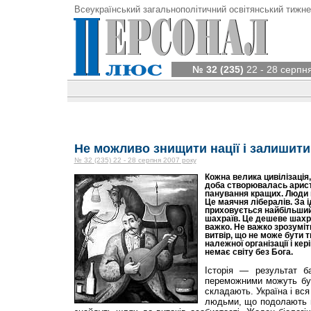
Всеукраїнський загальнополітичний освітянський тижне
№ 32 (235)
22 - 28 серпн
Не можливо знищити нації і залишит
№ 32 (235) 22 - 28 серпня 2007 року
Кожна велика цивілізація
доба створювалась арист
панування кращих. Люди 
Це маячня лібералів. За 
приховується найбільший
шахраїв. Це дешеве шахра
важко. Не важко зрозуміт
витвір, що не може бути 
належної організації і ке
немає світу без Бога.
Історія — результат б
переможними можуть бут
складають. Україна і вс
людьми, що подолають м