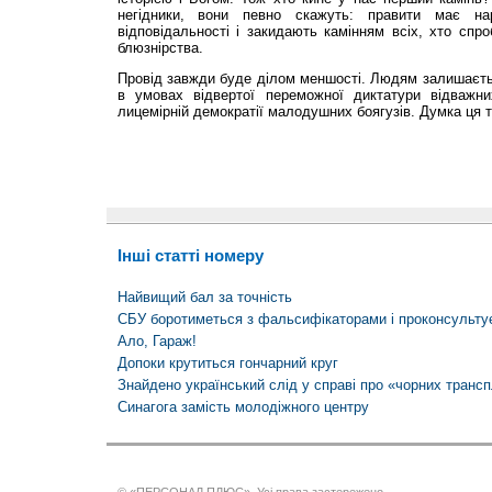
негідники, вони певно скажуть: правити має н
відповідальності і закидають камінням всіх, хто спро
блюзнірства.
Провід завжди буде ділом меншості. Людям залишаєть
в умовах відвертої переможної диктатури відважн
лицемірній демократії малодушних боягузів. Думка ця т
Інші статті номеру
Найвищий бал за точність
СБУ боротиметься з фальсифікаторами і проконсульт
Ало, Гараж!
Допоки крутиться гончарний круг
Знайдено український слід у справі про «чорних трансп
Синагога замість молодіжного центру