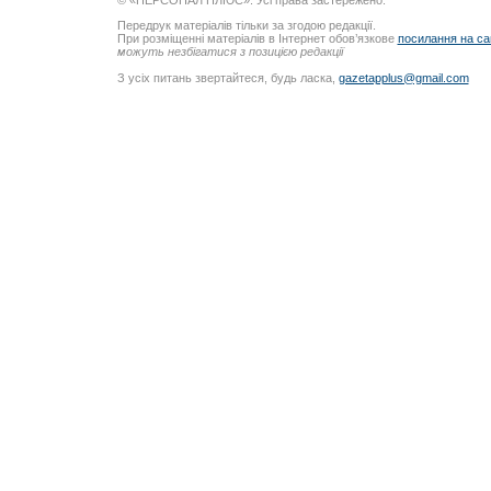
© «ПЕРСОНАЛ ПЛЮС». Усі права застережено.
Передрук матеріалів тільки за згодою редакції.
При розміщенні матеріалів в Інтернет обов’язкове
посилання на са
можуть незбігатися з позицією редакції
З усіх питань звертайтеся, будь ласка,
gazetapplus@gmail.com