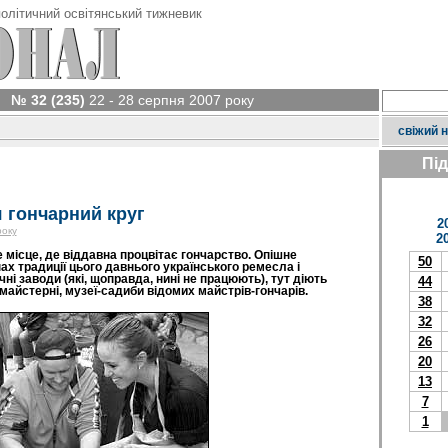
олітичний освітянський тижневик
№ 32 (235)
22 - 28 серпня 2007 року
свіжий 
Пі
 гончарний круг
2
року
2
 місце, де віддавна процвітає гончарство. Опішне
50
ах традиції цього давнього українського ремесла і
чні заводи (які, щоправда, нині не працюють), тут діють
44
 майстерні, музеї-садиби відомих майстрів-гончарів.
38
32
26
20
13
7
1