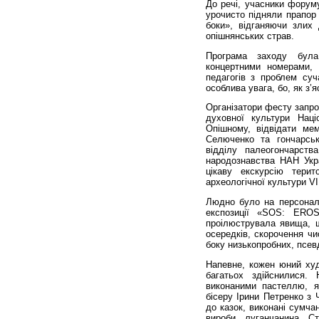
До речі, учасники форум
урочисто підняли прапор 
боки», відганяючи злих 
опішнянських страв.
Програма заходу була 
концертними номерами, 
педагогів з проблем суч
особлива увага, бо, як з’
Організатори фесту запр
духовної культури Наці
Опішному, відвідати ме
Селюченко та гончарськ
відділу палеогончарств
народознавства НАН Укра
цікаву екскурсію тери
археологічної культури VII
Людно було на персонал
експозиції «SOS: EROS
проілюструвала явища, щ
осередків, скорочення чи
боку низькопробних, псев
Напевне, кожен юний худ
багатьох здійснилися.
виконаними пастеллю, я
бісеру Ірини Петренко з 
до казок, виконані сумча
вироби луганчанина Ст