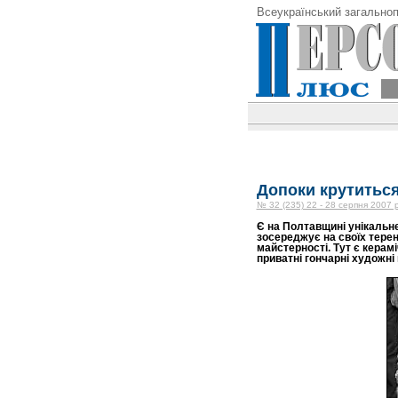
Всеукраїнський загальноп
Допоки крутиться
№ 32 (235) 22 - 28 серпня 2007 
Є на Полтавщині унікальне
зосереджує на своїх терен
майстерності. Тут є керамі
приватні гончарні художні