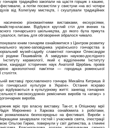
у гончарів традиційно закопали на щастя горщик з кашею,
фестивалю, а потім посвистіли у свистуни «на всі чотири
духів від Колегіуму мистецтв, і скуштували традиційних
насиченою різноманітними виставками, екскурсіями,
майстер-класами. Відбувся круглий стіл для вчених та
асного гончарського шкільництва, до якого була прикута
ясувалося, питань для обговорення зібралося чимало.
опонували юним гончарям ознайомитися з Центром розвитку
онального музею-заповідника українського гончарства в
моріальний музей-садибу славетної гончарки Олександри
ої родини Пошивайлів. А завідувач науково-дослідного
а Інституту керамології, який є відділенням Інституту
їни, кандидат історичних наук Анатолій Щербань провів
торією археологічної пам’ятки — городища роменської
 століття.
ьній виставці прославленого гончара Михайла Китриша й
io гончарської культури в Україні». Остання яскраво
о відбуваються в культурному житті: занепад гончарних
сельності високохудожніх ремісничих виробів та «атаку» з
догончарних виробів.
ожник мріє про власну виставку. Так-от, в Опішному мрії
 Надія Мироненко з Харкова ознайомила з роботами,
кі розмалювала безпосередньо на фестивалі. Вироби з
Черкащини зачарували гостей і учасників свята, ілюстрації
нкою Ольгою Гирею, повернули у світ дитинства, а глиняні
аніслава Красногрудова додали відвідувачам гарного