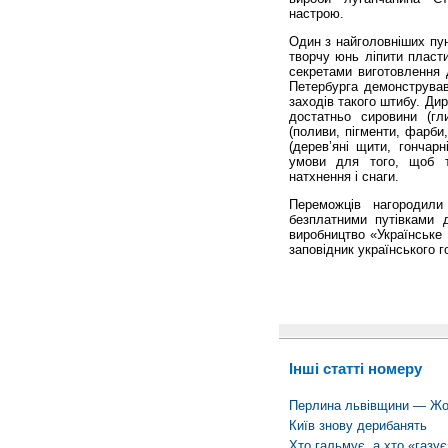
настрою.
Один з найголовніших пун
творчу юнь ліпити пласти
секретами виготовлення 
Петербурга демонстрував
заходів такого штибу. Ди
достатньо сировини (гл
(поливи, пігменти, фарби,
(дерев’яні щити, гончарн
умови для того, щоб 
натхнення і снаги.
Переможців нагородили
безплатними путівками 
виробництво «Українське
заповідник українського 
Інші статті номеру
Перлина львівщини — Жо
Київ знову дерибанять
Хто гальмує, а хто «газує