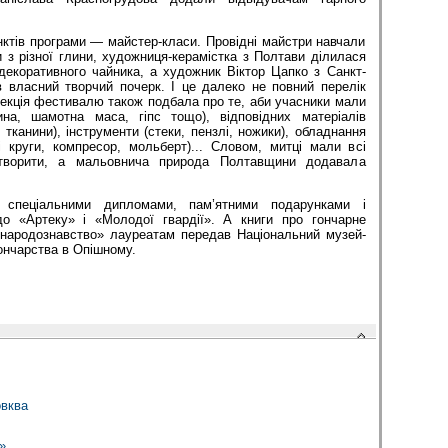
ктів програми — майстер-класи. Провідні майстри навчали
 з різної глини, художниця-керамістка з Полтави ділилася
декоративного чайника, а художник Віктор Цапко з Санкт-
 власний творчий почерк. І це далеко не повний перелік
рекція фестивалю також подбала про те, аби учасники мали
ина, шамотна маса, гіпс тощо), відповідних матеріалів
 тканини), інструменти (стеки, пензлі, ножики), обладнання
і круги, компресор, мольберт)... Словом, митці мали всі
творити, а мальовнича природа Полтавщини додавала
 спеціальними дипломами, пам’ятними подарунками і
до «Артеку» і «Молодої гвардії». А книги про гончарне
 народознавство» лауреатам передав Національний музей-
гончарства в Опішному.
вква
»