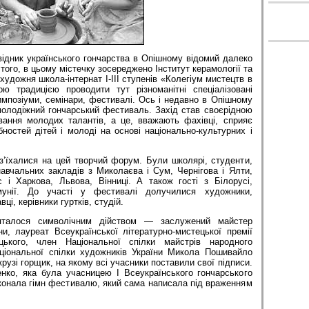
ідник українського гончарства в Опішному відомий далеко
того, в цьому містечку зосереджено Інститут керамології та
художня школа-інтернат І-ІІІ ступенів «Колегіум мистецтв в
ю традицією проводити тут різноманітні спеціалізовані
мпозіуми, семінари, фестивалі. Ось і недавно в Опішному
молодіжний гончарський фестиваль. Захід став своєрідною
ання молодих талантів, а це, вважають фахівці, сприяє
остей дітей і молоді на основі національно-культурних і
и з’їхалися на цей творчий форум. Були школярі, студенти,
авчальних закладів з Миколаєва і Сум, Чернігова і Ялти,
 і Харкова, Львова, Вінниці. А також гості з Білорусі,
унії. До участі у фестивалі долучилися художники,
ці, керівники гуртків, студій.
’яталося символічним дійством — заслужений майстер
ни, лауреат Всеукраїнської літературно-мистецької премії
цького, член Національної спілки майстрів народного
ціональної спілки художників України Микола Пошивайло
рузі горщик, на якому всі учасники поставили свої підписи.
нко, яка була учасницею І Всеукраїнського гончарського
конала гімн фестивалю, який сама написала під враженням