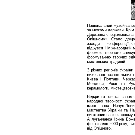
Національний музей-запов
за межами держави. Крім 
Державна спеціалізована 
Опішному». Стало добро
заходи — конференції, си
відбувся І Міжнародний 
формою творчого спілкув
формуванню творчих здібн
мистецьких традицій.
З різних регіонів Україн
вихованці позашкільних н
Києва і Полтави, Черкас
Молдови, Росії та Рум
керамологи, мистецтвознав
Відкриття свята запам
народної творчості Украї
імені Івана Нечуя-Леви
мистецтва України та На
виготовив на гончарному к
А луганчанка Ірина Боже
фестивалю 2000 року, ви
від Опішного.