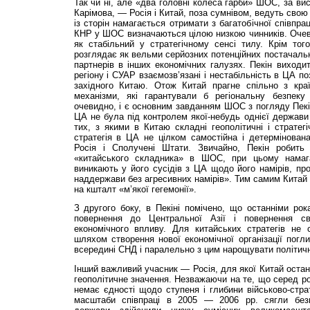
Так чи ні, але «два головні колеса гарби» ШОС, за ви
Карімова, — Росія і Китай, поза сумнівом, ведуть свою 
із сторін намагається отримати з багатобічної співпра
КНР у ШОС визначаються цілою низкою чинників. Очев
як стабільний у стратегічному сенсі тилу. Крім того
розглядає як вельми серйозних потенційних постачальни
партнерів в інших економічних галузях. Пекін виходи
регіону і СУАР взаємозв’язані і нестабільність в ЦА по
західного Китаю. Отож Китай прагне спільно з кра
механізми, які гарантували б регіональну безпеку
очевидно, і є основним завданням ШОС з погляду Пекі
ЦА не була під контролем якої-небудь однієї держави
тих, з якими в Китаю складні геополітичні і стратегі
стратегія в ЦА не цілком самостійна і детермінован
Росія і Сполучені Штати. Звичайно, Пекін робить 
«китайського складника» в ШОС, при цьому намагає
виникають у його сусідів з ЦА щодо його намірів, про
наддержави без агресивних намірів». Тим самим Китай
на кшталт «м’якої гегемонії».
З другого боку, в Пекіні помічено, що останніми ро
повернення до Центральної Азії і повернення сво
економічного впливу. Для китайських стратегів не 
шляхом створення нової економічної організації погли
всередині СНД і паралельно з цим нарощувати політич
Інший важливий учасник — Росія, для якої Китай оста
геополітичне значення. Незважаючи на те, що серед ро
немає єдності щодо ступеня і глибини військово-страт
масштаби співпраці в 2005 — 2006 рр. сягли безп