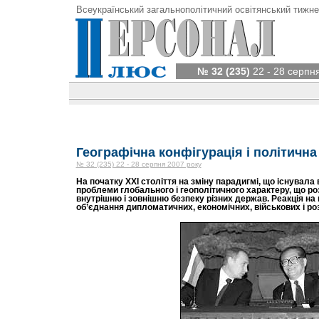
Всеукраїнський загальнополітичний освітянський тижне
№ 32 (235)
22 - 28 серпн
Географічна конфігурація і політичн
№ 32 (235) 22 - 28 серпня 2007 року
На початку ХХІ століття на зміну парадигмі, що існувала в
проблеми глобального і геополітичного характеру, що роз
внутрішню і зовнішню безпеку різних держав. Реакція на
об’єднання дипломатичних, економічних, військових і ро