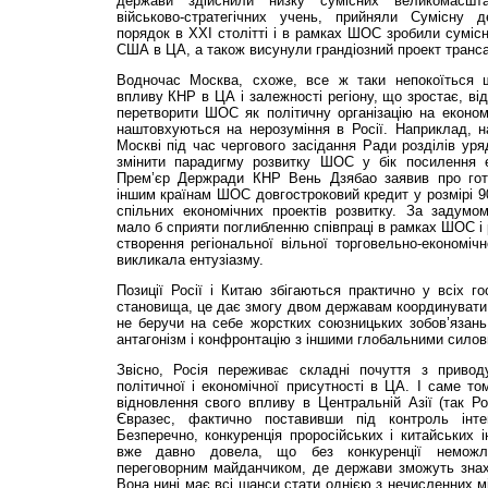
держави здійснили низку сумісних великомасштаб
військово-стратегічних учень, прийняли Сумісну 
порядок в ХХІ столітті і в рамках ШОС зробили суміс
США в ЦА, а також висунули грандіозний проект транса
Водночас Москва, схоже, все ж таки непокоїться 
впливу КНР в ЦА і залежності регіону, що зростає, від
перетворити ШОС як політичну організацію на економ
наштовхуються на нерозуміння в Росії. Наприклад, н
Москві під час чергового засідання Ради розділів ур
змінити парадигму розвитку ШОС у бік посилення еко
Прем’єр Держради КНР Вень Дзябао заявив про гото
іншим країнам ШОС довгостроковий кредит у розмірі 90
спільних економічних проектів розвитку. За задумом
мало б сприяти поглибленню співпраці в рамках ШОС і р
створення регіональної вільної торговельно-економічн
викликала ентузіазму.
Позиції Росії і Китаю збігаються практично у всіх г
становища, це дає змогу двом державам координувати с
не беручи на себе жорстких союзницьких зобов’язань
антагонізм і конфронтацію з іншими глобальними сило
Звісно, Росія переживає складні почуття з приво
політичної і еконо­міч­ної присутності в ЦА. І саме т
відновлення свого впливу в Центральній Азії (так Р
Євразес, фактично поставивши під контроль інтегр
Безперечно, конкуренція проросійських і китайських і
вже давно довела, що без конкуренції немож
переговорним майданчиком, де держави зможуть знахо
Вона нині має всі шанси стати однією з нечисленних м