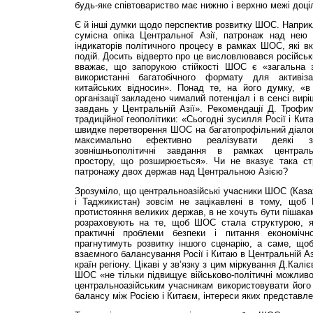
будь-яке співтовариство має нижню і верхню межі доціл
Є й інші думки щодо перспектив розвитку ШОС. Наприкл
сумісна опіка Центральної Азії, патронаж над нею 
індикаторів політичного процесу в рамках ШОС, які вк
подій. Досить відверто про це висловлювався російськ
вважає, що запорукою стійкості ШОС є «загальна з
використанні багатобічного формату для активізац
китайських відносин». Понад те, на його думку, «в р
організації закладено чималий потенціал і в сенсі вир
завдань у Центральній Азії». Рекомендації Д. Трофим
традиційної геополітики: «Сьогодні зусилля Росії і К
швидке перетворення ШОС на багатопрофільний діалог
максимально ефективно реалізувати деякі зага
зовнішньополітичні завдання в рамках центральн
простору, що розширюється». Чи не вказує така ст
патронажу двох держав над Центральною Азією?
Зрозуміло, що центральноазійські учасники ШОС (Казах
і Таджикистан) зовсім не зацікавлені в тому, щоб
протистояння великих держав, в не хочуть бути пішакам
розраховують на те, щоб ШОС стала структурою, я
практичні проблеми безпеки і питання економічн
прагнутимуть розвитку іншого сценарію, а саме, щ
взаємного балансування Росії і Китаю в Центральній Азії
країн регіону. Цікаві у зв’язку з цим міркування Д.Калі
ШОС «не тільки підвищує військово-політичні можливос
центральноазійським учасникам використовувати його
балансу між Росією і Китаєм, інтереси яких представлені