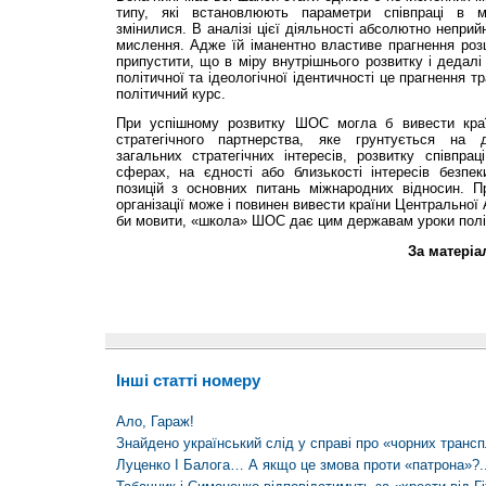
типу, які встановлюють параметри співпраці в м
змінилися. В аналізі цієї діяльності абсолютно неприй
мислення. Адже їй іманентно властиве прагнення ро
припустити, що в міру внутрішнього розвитку і дедалі 
політичної та ідеологічної ідентичності це прагнення 
політичний курс.
При успішному розвитку ШОС могла б вивести країн
стратегічного партнерства, яке грунтується на до
загальних стратегічних інтересів, розвитку співпра
сферах, на єдності або близькості інтересів безпеки
позицій з основних питань міжнародних відносин. Пр
організації може і повинен вивести країни Центральної А
би мовити, «школа» ШОС дає цим державам уроки політи
За матеріа
Інші статті номеру
Ало, Гараж!
Знайдено український слід у справі про «чорних трансп
Луценко І Балога… А якщо це змова проти «патрона»?.