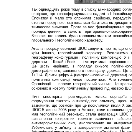
Так одинадцять років тому в списку міжнародних орган
п’ятірка», що трансформувалася надалі в Шанхайську 
Спочатку її мало хто сприймав серйозно, передусім
стояли перед нею, оцінювалися багатьма як дискретні,
тимчасове значення. Проте за час функціонування орга
порядок денний, а замість територіально-прикордонн
безпеки, що колись було головним змістом шанхайськ
глобального і геополітичного характеру.
Аналіз процесу еволюції ШОС свідчить про те, що споч
крім іншого, геополітичний характер. Розглянем
географічну конфігурацію і політичну композицію. У її
держави — Китай і Росія — і чотири малі, порівняно з 
Це шість нерівних, з погляду їхнього політичного,
демографічного, соціального потенціалу, держав. Це с
1+1+4. Ділити цифру 4 (центральноазійські держави) бе
політичній композиції лише посилиться. Але головн
Організації — власне географічний чинник. Централь
основних в новому політичному процесі під назвою ШО
Нині спостерігачі розглядають кілька сценарі
формування якогось антизахідного альянсу, щось
зазначити, що розмови про це посилилися після Х за
ШОС 5 липня 2005 року в Астане, коли головним підс
мав геополітичний резонанс, стала декларація ШОС, 
визначення конкретних термінів закінчення військо
антитерористичних сил, дислокованих на американс
Узбекистані, у зв’язку із завершенням активної фази 
Афганістані проти залишків сил руху «Талібан». Ця де