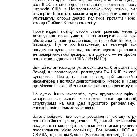
ролі ШОС як своєрідної регіональної противаги, пере
інтересів США в Центральноазійському регіоні, вик
експертів. Більшість коментаторів розцінили заяву не
ультиматум спроби деяких політиків протягти чер
холодної війни і біполярного світу.
Проте надалі позиції сторін стали різними. Через
дезавуював свою участь в антиамериканській зая
обмежився усною декларацією, як це зробив Бішкек, а
Ханабаде. Що ж до Казахстану, на території як
продемонстрував приклад політики «дистанціювання»,
антиамериканський демарш, а з другого — не зробив 
погіршення відносин з США (або НАТО).
Звичайно, антизахідна установка могла б зіграти на 
Заході, які продовжують розглядати РФ і КНР як свої
суперників. Проте, на наш погляд, цей сценарій
насамперед з погляду довгострокових інтересів її дер
що Москва і Пекін об’єктивно зацікавлені в розвитку спі
На думку інших експертів, суть другого сценарію
створення на основі «шестірки» іншої організації
структурами на базі ідей відкритого регіоналізму
спостерігачів і прямих учасників.
Загальновідомо, що всяке розширення складу струк
організаційного ускладнення. Відкритий регіона
неадекватна концепція, оскільки вона може розмиват
послаблювати місію організації. Розширення ШОС в з
СВМДА, що не відбулася (Нарада із взаємодії і заход