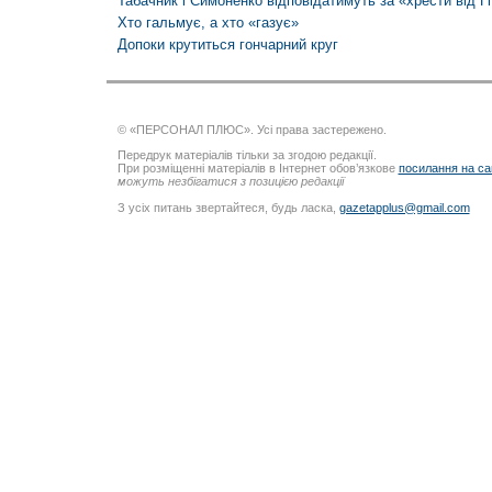
Табачник і Симоненко відповідатимуть за «хрести від Гі
Хто гальмує, а хто «газує»
Допоки крутиться гончарний круг
© «ПЕРСОНАЛ ПЛЮС». Усі права застережено.
Передрук матеріалів тільки за згодою редакції.
При розміщенні матеріалів в Інтернет обов’язкове
посилання на са
можуть незбігатися з позицією редакції
З усіх питань звертайтеся, будь ласка,
gazetapplus@gmail.com