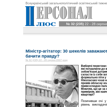
Всеукраїнський загальнополітичний освітянський тижне
№ 32 (235)
22 - 28 серпн
Міністр-агітатор: 30 шекелів заважаю
бачити правду?
№ 32 (235) 22 - 28 серпня 2007 року
Виборчі перегони н
які потрапили до 
зобов’язані дотри
скласти із себе в
формально піти у 
Ніколаєнко чхав н
провів обласну кол
привселюдно папл
Мовляв, що це за 
приміром, він нав
квартирі?
Позичивши очі у 
рівень викладач