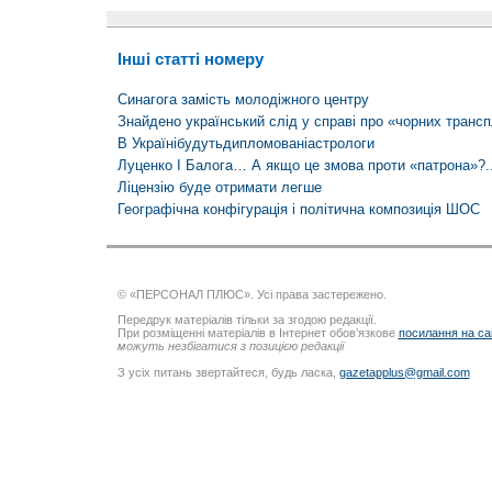
Інші статті номеру
Синагога замість молодіжного центру
Знайдено український слід у справі про «чорних трансп
В Українібудутьдипломованіастрологи
Луценко І Балога… А якщо це змова проти «патрона»?.
Ліцензію буде отримати легше
Географічна конфігурація і політична композиція ШОС
© «ПЕРСОНАЛ ПЛЮС». Усі права застережено.
Передрук матеріалів тільки за згодою редакції.
При розміщенні матеріалів в Інтернет обов’язкове
посилання на са
можуть незбігатися з позицією редакції
З усіх питань звертайтеся, будь ласка,
gazetapplus@gmail.com