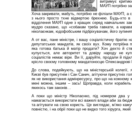
витримує критики
МАУП потрібно за
Хоча закривати, мабуть, потрібно не філіали МАУП, а с
з нього просто тхне відвертою брехнею. Будь-хто 
відділення МАУП одне з кращих серед навчальних закла
мудро сказано, що «собакам треба гавкати, а карав
ніколаєнкам, юдофобським підбріхувачам, його зупинят
А от вас, пане міністре, і вашу соціалістичну братію 
депутатських мандатів, як своїх вух. Кому потрібна п
яка готова батька й матір продати? Хоч дехто й ст
купується, але авторитет та довіру народу не куп
соціалістів немає віри. Ви її, даруйте, продали й під
крісло своєму головному мандатоносцю Олександрові 
До слова, подейкують, що на міністерській колегії,
Києві був присутнім і Сан Санич, агітуючи присутніх гол
як не використання адмінресурсу, про що на кожному 
мені можна, іншим – зась! Щоправда, коли корабель
якихось там законів…
А поки що міністр Ніколаєнко, під номером два у п
намагається використати всі важелі влади аби за бюдж
та агітувати на свою користь. Це виглядає, м’яко кажу
повністю, і на обрії поки що не видко того хірурга, який