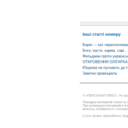
Інші статті номеру
Берія — кат перехоплюва
Боги, касти, карма, сарі...
Фельдман проти українськ
ОТКРОВЕННЯ ОЛІГАРХА
Ющенка не пускають до І
Замітки провінціала
© «ПЕРСОНАЛ ПЛЮС». Усі пра
Передрук матеріалів тільки за з
При розміщенні матеріалів в І
можуть незбігатися з позицією
З усіх питань звертайтеся, буд