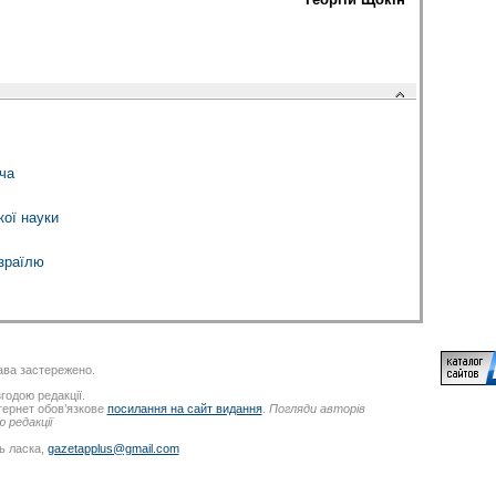
ча
ої науки
зраїлю
ва застережено.
годою редакції.
нтернет обов’язкове
посилання на сайт видання
.
Погляди авторів
 редакції
ь ласка,
gazetapplus@gmail.com