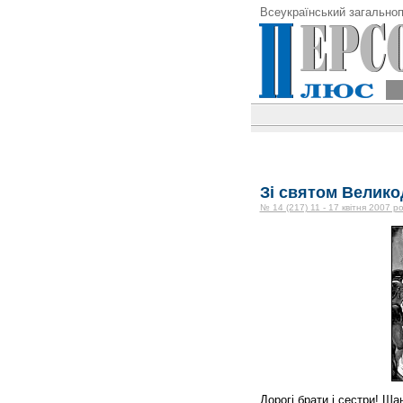
Всеукраїнський загальноп
Зі святом Велико
№ 14 (217) 11 - 17 квітня 2007 ро
Дорогі брати і сестри! Ша