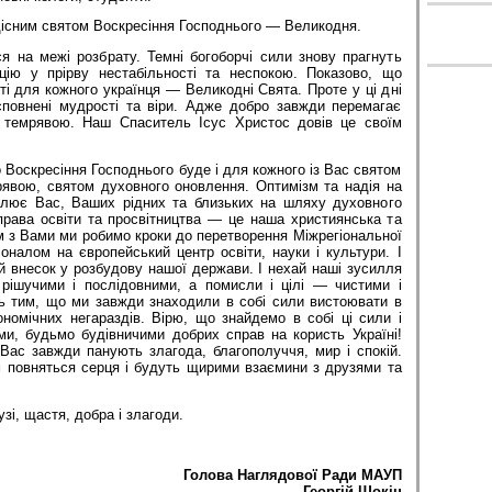
дісним святом Воскресіння Господнього — Великодня.
я на межі розбрату. Темні богоборчі сили знову прагнуть
ацію у прірву нестабільності та неспокою. Показово, що
яті для кожного українця — Великодні Свята. Проте у ці дні
повнені мудрості та віри. Адже добро завжди перемагає
д темрявою. Наш Спаситель Ісус Христос довів це своїм
о Воскресіння Господнього буде і для кожного із Вас святом
рявою, святом духовного оновлення. Оптимізм та надія на
плює Вас, Ваших рідних та близьких на шляху духовного
права освіти та просвітництва — це наша християнська та
м з Вами ми робимо кроки до перетворення Міжрегіональної
оналом на європейський центр освіти, науки і культури. І
 внесок у розбудову нашої держави. І нехай наші зусилля
рішучими і послідовними, а помисли і цілі — чистими і
 тим, що ми завжди знаходили в собі сили вистоювати в
номічних негараздів. Вірю, що знайдемо в собі ці сили і
ми, будьмо будівничими добрих справ на користь Україні!
Вас завжди панують злагода, благополуччя, мир і спокій.
м повняться серця і будуть щирими взаємини з друзями та
зі, щастя, добра і злагоди.
Голова Наглядової Ради МАУП
Георгій Щокін