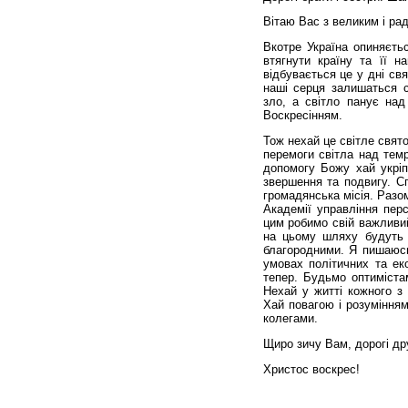
Вітаю Вас з великим і ра
Вкотре Україна опиняєтьс
втягнути країну та її н
відбувається це у дні св
наші серця залишаться с
зло, а світло панує на
Воскресінням.
Тож нехай це світле свят
перемоги світла над тем
допомогу Божу хай укрі
звершення та подвигу. С
громадянська місія. Разо
Академії управління перс
цим робимо свій важливий
на цьому шляху будуть 
благородними. Я пишаюсь
умовах політичних та еко
тепер. Будьмо оптиміста
Нехай у житті кожного з 
Хай повагою і розуміння
колегами.
Щиро зичу Вам, дорогі дру
Христос воскрес!