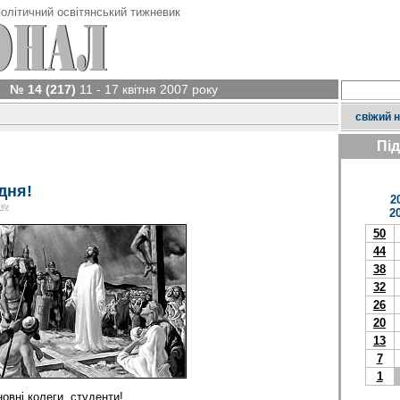
олітичний освітянський тижневик
№ 14 (217)
11 - 17 квітня 2007 року
свіжий 
Пі
дня!
2
ку
2
50
44
38
32
26
20
13
7
1
новні колеги, студенти!