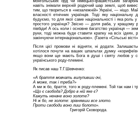
монгольських орд чи німецько-фашистських загарбник
навіть знімали верхній родючий шар землі, щоб вивест
тим, що твориться в «незалежній» Україні, — ніщо. Ма
власності етнічних українців. Тоді яку національну
будуємо, то для якої саме національності і яка роль 
простого українця? Звісно — доля раба, у кращому р
півбіди! А ось коли і основне багатство українця — зе
руки, тоді можна буде ставити крапку на всіх ідеях, 
закінчуючи інтернаціональною». (Газета «Сільські вісті»
Після цієї промови ні відняти, ні додати. Залишаєть
хотілося почути на ваших шпальтах думку «корифеїв»
якщо вони ще мають Бога в душі і святу любов у се
українського роду-племені.
Як писав наш Т.Г.Ше­вченко:
«А браття мовчать
вилупивши очі,
А може, так і треба?»
А ми ж бо, браття, того ж роду-племені. Той так нам і т
«Що є свобода? Добро в ній яке є?
Кажуть неначе воно золоте?
Ні ж бо, не золоте: зрівнявши все злото.
Проти свободи воно лиш болото».
Григорій Сковорода.