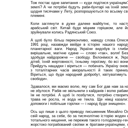
Тож постає одне запитання — куди подітися українцям
землі? А чи потрібні будуть раби-бунтарі на їхній зем
щодня тисячами у Лету, розпорошуються по всьому сві
племені.
Коли заглянути в дуже далеке майбутнє, то наст
арабський світ. Китай буде міцним горішком, але й
зруйнували колись Радянський Союз.
А щоб було більш переконливо, наведу слова Олеся
1991 році, назавжди ввійде в історію нашого народ
планетарної ваги. Народ України видобув із глиби
вирішальне, магічне єдине — слово «так», воля! Без
здобуде найдорожче — свободу. Вклонімося ж, Украї
дітей, їхній жертовності, їхньому героїзму, бо всі во
Прийдуть нащадки і віриться — побачать Україну оновл
з тоталітарних часів аморальності й таких приниз
Віриться, що буде народний добробут, квітуватимуть
свободи».
Здавалося, ми маємо волю, яку сам Бог дав нам за н
не збулося. Рабів не звільнили з кайданів і волю раба
їм не потрібні. А щоб їх позбутися, потрібно створит
трава не росла, ні вода не текла. Ще німці казали:
допомоги і побільше горілки — і народ буде зни­щено».
Ось що пише з цього приводу письменник Михайло Оле
свій народ, за себе, бо за тисячолітню історію жоден 
тотального нищення, не пережив такого голодомору-ген
жорстоко пограбований своїми ж братами-українцями, я