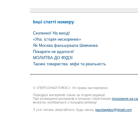
Інші статті номеру
Скопенко! На вихід!
«Упа: історія нескорених»
Як Москва фальшувала Шевченка
Покарати не вдалося!
МОЛИТВА ДО ФУДЗІ
Таємні товариства: міфи та реальність
© «ПЕРСОНАЛ ПЛЮС». Усі права застережено.
Передрук матеріалів тільки за згодою редакції.
При розміщенні матеріалів в Інтернет обов’язкове
посилання на са
можуть незбігатися з позицією редакції
З усіх питань звертайтеся, будь ласка,
gazetapplus@gmail.com