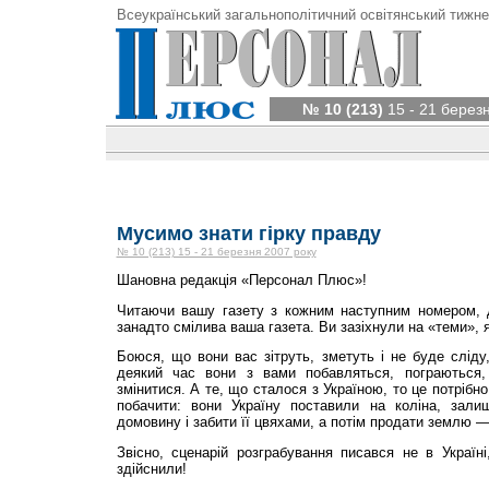
Всеукраїнський загальнополітичний освітянський тижне
№ 10 (213)
15 - 21 берез
Мусимо знати гірку правду
№ 10 (213) 15 - 21 березня 2007 року
Шановна редакція «Пер­сонал Плюс»!
Читаючи вашу газету з кожним наступним номером,
занадто смілива ваша газета. Ви зазіхнули на «теми», я
Боюся, що вони вас зітруть, зметуть і не буде сліду
деякий час вони з вами побавляться, пограються
змінитися. А те, що сталося з Україною, то це потрібн
побачити: вони Україну поставили на коліна, зали
домовину і забити її цвяхами, а потім продати землю —
Звісно, сценарій розграбування писався не в Україні
здійснили!