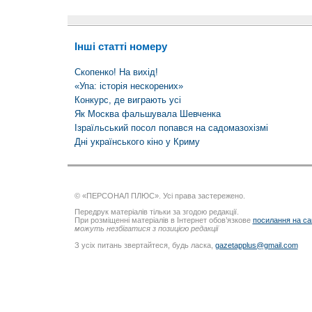
Інші статті номеру
Скопенко! На вихід!
«Упа: історія нескорених»
Конкурс, де виграють усі
Як Москва фальшувала Шевченка
Ізраїльський посол попався на садомазохізмі
Дні українського кіно у Криму
© «ПЕРСОНАЛ ПЛЮС». Усі права застережено.
Передрук матеріалів тільки за згодою редакції.
При розміщенні матеріалів в Інтернет обов’язкове
посилання на са
можуть незбігатися з позицією редакції
З усіх питань звертайтеся, будь ласка,
gazetapplus@gmail.com