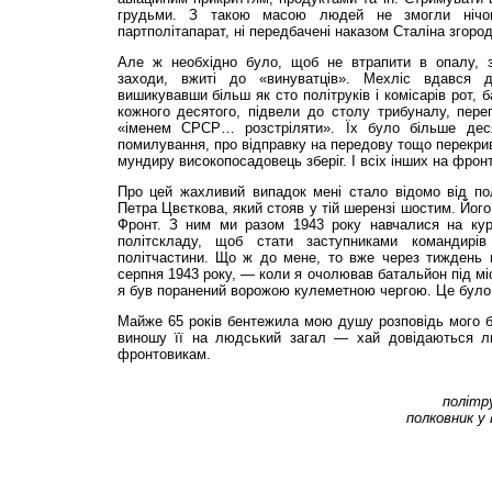
грудьми. З такою масою людей не змогли нічог
партполітапарат, ні передбачені наказом Сталіна згоро
Але ж необхідно було, щоб не втрапити в опалу, з
заходи, вжиті до «винуватців». Мехліс вдався д
вишикувавши більш як сто політруків і комісарів рот, 
кожного десятого, підвели до столу трибуналу, пер
«іменем СРСР… розстріляти». Їх було більше дес
помилування, про відправку на передову тощо перекрив
мундиру високопосадовець зберіг. І всіх інших на фронт
Про цей жахливий випадок мені стало відомо від полі
Петра Цвєткова, який стояв у тій шерензі шостим. Йог
Фронт. З ним ми разом 1943 року навчалися на кур
політскладу, щоб стати заступниками командирів
політчастини. Що ж до мене, то вже через тиждень п
серпня 1943 року, — коли я очолював батальйон під мі
я був поранений ворожою кулеметною чергою. Це було
Майже 65 років бентежила мою душу розповідь мого б
виношу її на людський загал — хай довідаються л
фронтовикам.
політр
полковник у 