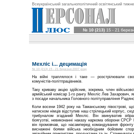
Всеукраїнський загальнополітичний освітянський тижне
№ 10 (213)
15 - 21 берез
Мехліс і... децимація
№ 10 (213) 15 - 21 березня 2007 року
На війні траплялося і таке — розстрілювали своїх
комуністів-політпрацівників.
Таку криваву акцію здійснив, зокрема, член військово
армійський комісар 1-го рангу Мехліс Лев Захарович, 
з посади начальника Головного політуправління Радянс
Коли восени 1942 року на Таманському півострові, що
натиском німців відступив наш стрілецький корпус, сю
трибуналом згаданий Мехліс. Він звинуватив зібра
боягузтві, невиконанні наказу наркома оборони СРСР
він промовчав, що насамперед командування фронту 
виснажені боями війська необхідним бойовим спор
авіаційним прикриттям, продуктами та ін. Стримувати