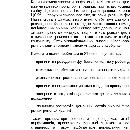
Коли ти хочеш заробити на футболі, тобі потрібно, щоб
вже не йдеться про історії і традиції, про те, що кома
країну. Це раніше в «Шахтарі» грали донецькі хлоп-ц
ЦСКА — парубки призовного віку, які захищають на фут
Назва міста в дужках після імені клубу вже давно в
розміщення бази, а не на рідне місто гравців ком
національних збірних країн склад уже давно не є нац
хитрим правилам «натуралізації» та «заігровки» доста
отриманням громадянства — і можеш отримати в збірну
континенту. Суть міжнаціональних змагань нівельова
різні склади з гордою назвою «національна збірна».
Вимоги, з якими пройде акція 21 січня, звучать так:
— припинити проведення футбольних матчів у робочі дн
— максимально обмежити кількість легіонерів в українс
— дозволити контрольоване використання піротехнічних
— припинити неправомірні дії міліції під час проведен
— заборонити натуралізацію і заявки до всіх збірних 
походження;
— поширити географію домашніх матчів збірної Украї
різних регіонах країни)
Також організатори роз-повіли, що під час акці
перфомансів, присвячених боротьбі з таким жлоб
стадіонах, а також відбудеться покладання кві