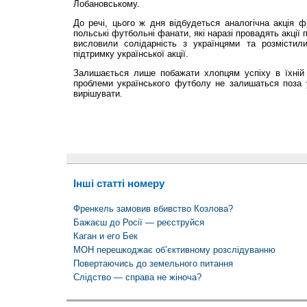
Лобановському.
До речі, цього ж дня відбудеться аналогічна акція ф
польські футбольні фанати, які наразі провадять акції
висловили солідарність з українцями та розмістил
підтримку української акції.
Залишається лише побажати хлопцям успіху в їхній 
проблеми українського футболу не залишаться поза у
вирішувати.
Інші статті номеру
Френкель замовив вбивство Козлова?
Бажаєш до Росії — реєструйся
Каган и его Бек
МОН перешкоджає об’єктивному розслідуванню
Повертаючись до земельного питання
Слідство — справа не жіноча?