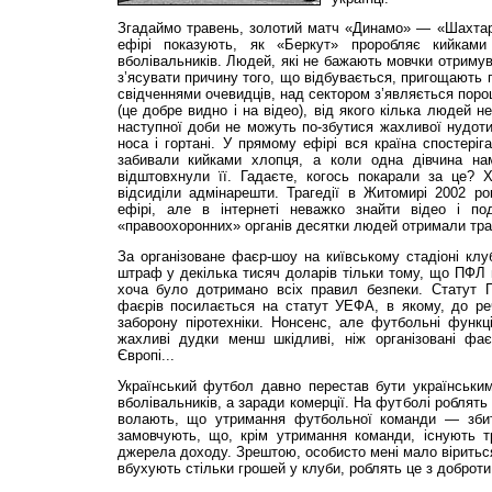
Згадаймо травень, золотий матч «Динамо» — «Шахтар
ефірі показують, як «Беркут» проробляє кийками
вболівальників. Людей, які не бажають мовчки отримув
з’ясувати причину того, що відбувається, пригощають г
свідченнями очевидців, над сектором з’являється поро
(це добре видно і на відео), від якого кілька людей н
наступної доби не можуть по-збутися жахливої нудоти
носа і гортані. У прямому ефірі вся країна спостеріга
забивали кийками хлопця, а коли одна дівчина на
відштовхнули її. Гадаєте, когось покарали за це? Х
відсиділи адмінарешти. Трагедії в Житомирі 2002 р
ефірі, але в інтернеті неважко знайти відео і по
«правоохоронних» органів десятки людей отримали тра
За організоване фаєр-шоу на київському стадіоні кл
штраф у декілька тисяч доларів тільки тому, що ПФЛ 
хоча було дотримано всіх правил безпеки. Статут 
фаєрів посилається на статут УЕФА, в якому, до реч
заборону піротехніки. Нонсенс, але футбольні функ
жахливі дудки менш шкідливі, ніж організовані фає
Європі...
Український футбол давно перестав бути українським
вболівальників, а заради комерції. На футболі роблять
волають, що утримання футбольної команди — збит
замовчують, що, крім утримання команди, існують тр
джерела доходу. Зрештою, особисто мені мало віриться,
вбухують стільки грошей у клуби, роблять це з доброти