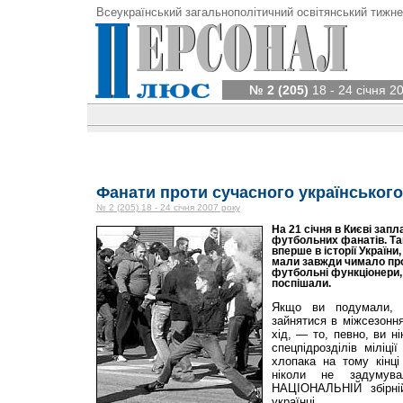
Всеукраїнський загальнополітичний освітянський тижне
№ 2 (205)
18 - 24 січня 2
Фанати проти сучасного українськог
№ 2 (205) 18 - 24 січня 2007 року
На 21 січня в Києві зап
футбольних фанатів. Так
вперше в історії України
мали завжди чимало про
футбольні функціонери, н
поспішали.
Якщо ви подумали,
зайнятися в міжсезоння
хід, — то, певно, ви н
спецпідрозділів міліці
хлопака на тому кінц
ніколи не задуму
НАЦІОНАЛЬНІЙ збірні
українці.