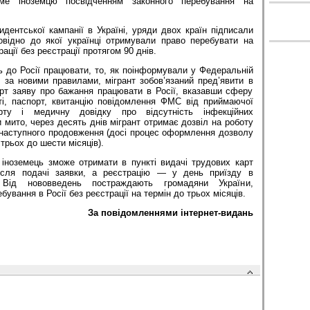
име іноземцю посвідченням законного перебування на
идентської кампанії в Україні, уряди двох країн підписали
овідно до якої українці отримували право перебувати на
ації без реєстрації протягом 90 днів.
ь до Росії працювати, то, як поінформували у Федеральній
, за новими правилами, мігрант зобов’язаний пред’явити в
арт заяву про бажання працювати в Росії, вказавши сферу
ті, паспорт, квитанцію повідомлення ФМС від приймаючої
арту і медичну довідку про відсутність інфекційних
мито, через десять днів мігрант отримає дозвіл на роботу
 наступного продовження (досі процес оформлення дозволу
 трьох до шести місяців).
 іноземець зможе отримати в пункті видачі трудових карт
ісля подачі заявки, а реєстрацію — у день приїзду в
. Від нововведень постраждають громадяни України,
бування в Росії без реєстрації на термін до трьох місяців.
За повідомленнями інтернет-видань