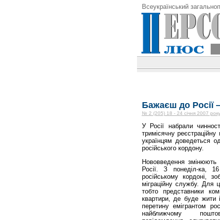
Всеукраїнський загальноп
Бажаєш до Росії 
№ 2 (205) 18 - 24 січня 2007 рок
У Росії набрали чинност
тримісячну реєстраційну 
українцям доведеться од
російського кордону.
Нововведення змінюють п
Росії. З понеділ-ка, 1
російському кордоні, з
міграційну службу. Для 
тобто представники ком
квартири, де буде жити 
перетину емігрантом ро
найближчому пошт