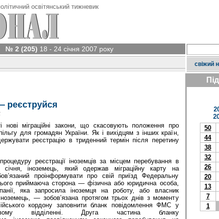
олітичний освітянський тижневик
№ 2 (205)
18 - 24 січня 2007 року
свіжий 
Пі
— реєструйся
2
у
2
і нові міграційні закони, що скасовують положення про
50
пільгу для громадян України. Як і вихідцям з інших країн,
44
ержувати реєстрацію в триденний термін після перетину
38
32
роцедуру реєстрації іноземців за місцем перебування в
26
6 січня, іноземець, який одержав міграційну карту на
обов’язаний проінформувати про свій приїзд Федеральну
20
цього приймаюча сторона — фізична або юридична особа,
13
панії, яка запросила іноземця на роботу, або власник
7
іноземець, — зобов’язана протягом трьох днів з моменту
сійського кордону заповнити бланк повідомлення ФМС у
1
овому відділенні. Друга частина бланку