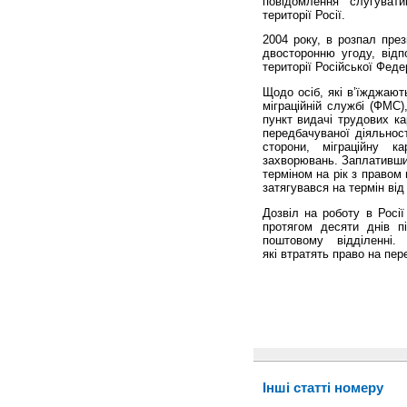
повідомлення слугуват
території Росії.
2004 року, в розпал през
двосторонню угоду, відп
території Російської Федер
Щодо осіб, які в’їжджают
міграційній службі (ФМС)
пункт видачі трудових к
передбачуваної діяльнос
сторони, міграційну к
захворювань. Заплативши 
терміном на рік з правом
затягувався на термін від
Дозвіл на роботу в Росії
протягом десяти днів п
поштовому відділенні
які втратять право на пере
Інші статті номеру