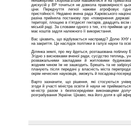
ненажерливі скоробагатьки наважилися й на приватизац
дискусій у ВР точиться не довкола правомірності ць
ціни. Передчуття легкої наживи атрофовує гідн
пристойності. Недавно вчена рада Харківського націона
разіна прийняла постанову про «повернення державі 
території, площею в п’ятдесят гектарів, двадцять вісі
міській раді. За словами одного з тих, хто приймав це 
має коштів задля належного її використання.
Вас цікавить, що відбувається насправді? Долю ХНУ 
на закриття. Це наслідок політики в галузі науки та осві
Ділянка землі, про яку йдеться, розташована поблизу Б
Згідно з висновками вченої ради, сусідство теплиць, у
розважальними закладами й житловими будинками,
жодним чином їм не зашкодить. Брешіть та не забріхуй
планують після передачі у власність міста перепрода
окрім нечесних науковців, зможуть й посадовці-посеред
Варто зазначити, що рішення, які стосуються універ
згоди й участі міністра освіти й науки не приймаються.
мі-ністр разом з безпосередніми виконавцями долу
розграбування України. Цікаво, яка його доля в цій афе