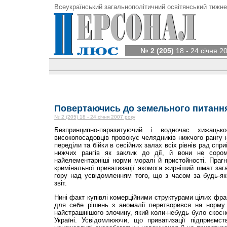
Всеукраїнський загальнополітичний освітянський тижне
№ 2 (205)
18 - 24 січня 2
Повертаючись до земельного питанн
№ 2 (205) 18 - 24 січня 2007 року
Безпринципно-паразитуючий і водночас хижацьк
високопосадовців провокує челядників нижчого рангу н
переділи та бійки в сесійних залах всіх рівнів рад с
нижчих рангів як заклик до дії, й вони не соро
найелементарніші норми моралі й пристойності. Праг
кримінальної приватизації якомога жирніший шмат заг
гору над усвідомленням того, що з часом за будь-як
звіт.
Нині факт купівлі комерційними структурами цілих фра
для себе рішень з аномалії перетворився на норму.
найстрашнішого злочину, який коли-небудь було скоєн
Україні. Усвідомлюючи, що приватизації підприємст