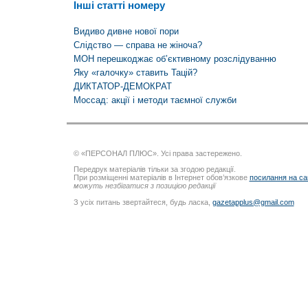
Інші статті номеру
Видиво дивне нової пори
Слідство — справа не жіноча?
МОН перешкоджає об’єктивному розслідуванню
Яку «галочку» ставить Тацій?
ДИКТАТОР-ДЕМОКРАТ
Моссад: акції і методи таємної служби
© «ПЕРСОНАЛ ПЛЮС». Усі права застережено.
Передрук матеріалів тільки за згодою редакції.
При розміщенні матеріалів в Інтернет обов’язкове
посилання на са
можуть незбігатися з позицією редакції
З усіх питань звертайтеся, будь ласка,
gazetapplus@gmail.com