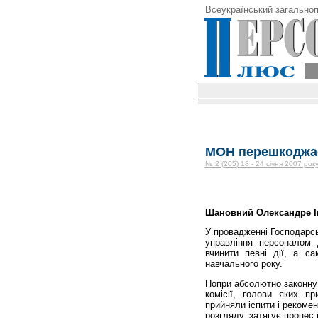
Всеукраїнський загальноп
МОН перешкоджає
№ 2 (205) 18 - 24 січня 2007 рок
Шановний Олександре І
У провадженні Господарсь
управління персоналом 
вчинити певні дії, а с
навчального року.
Попри абсолютно законну 
комісії, голови яких пр
прийняли іспити і рекоме
розгляду, затягує процес