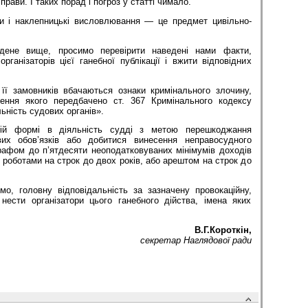
прави. І таких порад і погроз у статті чимало.
и і наклепницькі висловлювання — це предмет цивільно-
дене вище, просимо перевірити наведені нами факти,
організаторів цієї ганебної публікації і вжити відповідних
 її замовників вбачаються ознаки кримінального злочину,
нення якого передбачено ст. 367 Кримінального кодексу
ьність судових органів».
кій формі в діяльність судді з метою перешкоджання
их обов’язків або добитися винесення неправосудного
афом до п’ятдесяти неоподатковуваних мінімумів доходів
роботами на строк до двох років, або арештом на строк до
о, головну відповідальність за зазначену провокаційну,
нести організатори цього ганебного дійства, імена яких
В.Г.Короткін,
секретар Наглядової ради