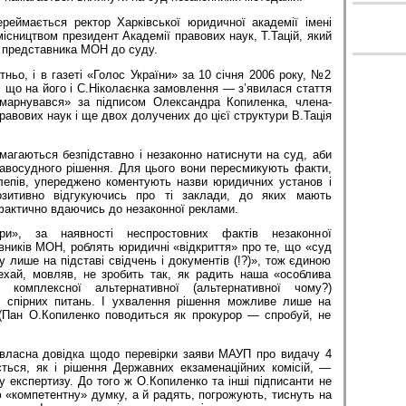
еймається ректор Харківської юридичної академії імені
ісництвом президент Академії правових наук, Т.Тацій, який
 представника МОН до суду.
ньо, і в газеті «Голос України» за 10 січня 2006 року, №2
, що на його і С.Ніколаєнка замовлення — з’явилася стаття
марнувався» за підписом Олександра Копиленка, члена-
равових наук і ще двох долучених до цієї структури В.Тація
намагаються безпідставно і незаконно натиснути на суд, аби
авосудного рішення. Для цього вони пересмикують факти,
лепів, упереджено коментують назви юридичних установ і
позитивно відгукуючись про ті заклади, до яких мають
фактично вдаючись до незаконної реклами.
ри», за наявності неспростовних фактів незаконної
івників МОН, роблять юридичні «відкриття» про те, що «суд
у лише на підставі свідчень і документів (!?)», тож єдиною
хай, мовляв, не зробить так, як радить наша «особлива
я комплексної альтернативної (альтернативної чому?)
з спірних питань. І ухвалення рішення можливе лише на
. (Пан О.Копиленко поводиться як прокурор — спробуй, не
і власна довідка щодо перевірки заяви МАУП про видачу 4
ться, як і рішення Державних екзаменаційних комісій, —
 експертизу. До того ж О.Копиленко та інші підписанти не
«компетентну» думку, а й радять, погрожують, тиснуть на