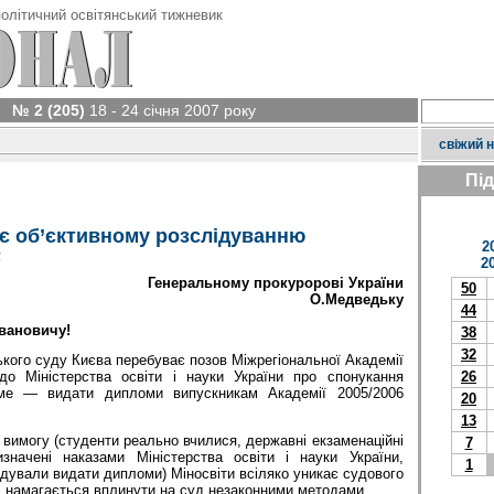
олітичний освітянський тижневик
№ 2 (205)
18 - 24 січня 2007 року
свіжий 
Пі
 об’єктивному розслідуванню
2
у
2
Генеральному прокуророві України
50
О.Медведьку
44
вановичу!
38
32
кого суду Києва перебуває позов Міжрегіональної Академії
26
до Міністерства освіти і науки України про спонукання
аме — видати дипломи випускникам Академії 2005/2006
20
13
вимогу (студенти реально вчилися, державні екзаменаційні
7
изначені наказами Міністерства освіти і науки України,
1
ндували видати дипломи) Міносвіти всіляко уникає судового
 і намагається вплинути на суд незаконними методами.