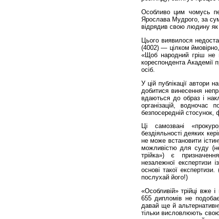
Особливо цим чомусь пер
Ярослава Мудрого, за сум
відрядив свою людину як
Цього виявилося недостат
(4002) — цілком ймовірно
«Щоб народний гріш не 
кореспондента Академії п
осіб.
У цій публікації автори 
добитися винесення непр
вдаються до образ і нак
організацій, водночас 
безпосередній стосунок, 
Ці самозвані «прокуро
бездіяльності деяких кер
не може встановити істин
можливістю для суду (не
трійка») є призначенн
незалежної експертизи і
основі такої експертизи
послухай його!)
«Особливій» трійці вже 
655 дипломів не подобає
давай ще й альтернативну
тільки висловлюють свою 