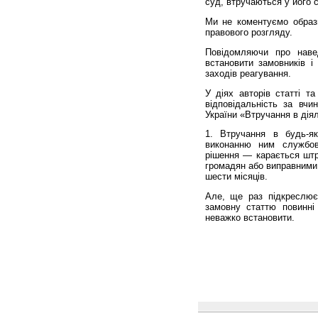
суд, втручаються у його с
Ми не коментуємо образ
правового розгляду.
Повідомляючи про наве
встановити замовників і 
заходів реагування.
У діях авторів статті та
відповідальність за вчи
України «Втручання в діял
1. Втручання в будь-я
виконанню ним службов
рішення — карається штр
громадян або виправними 
шести місяців.
Але, ще раз підкреслюєм
замовну статтю повинні 
неважко встановити.