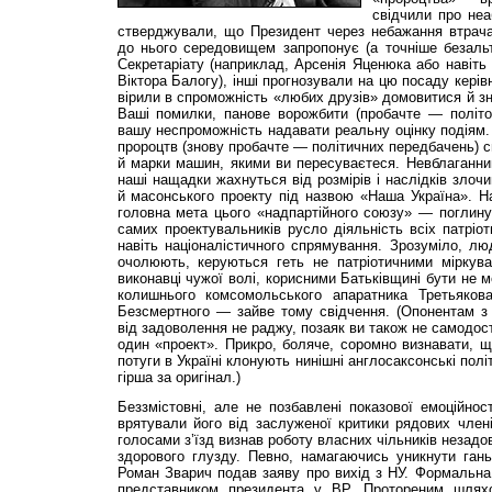
свідчили про неа
стверджували, що Президент через небажання втрач
до нього середовищем запропонує (а точніше безальт
Секретаріату (наприклад, Арсенія Яценюка або навіть
Віктора Балогу), інші прогнозували на цю посаду кері
вірили в спроможність «любих друзів» домовитися й зн
Ваші помилки, панове ворожбити (пробачте — політол
вашу неспроможність надавати реальну оцінку подіям
пророцтв (знову пробачте — політичних передбачень) с
й марки машин, якими ви пересуваєтеся. Невблаганни
наші нащадки жахнуться від розмірів і наслідків злочи
й масонського проекту під назвою «Наша Україна». Н
головна мета цього «надпартійного союзу» — поглину
самих проектувальників русло діяльність всіх патріот
навіть націоналістичного спрямування. Зрозуміло, лю
очолюють, керуються геть не патріотичними міркува
виконавці чужої волі, корисними Батьківщині бути не 
колишнього комсомольського апаратника Третьякова
Безсмертного — зайве тому свідчення. (Опонентам з П
від задоволення не раджу, позаяк ви також не самодос
один «проект». Прикро, боляче, соромно визнавати, що
потуги в Україні клонують нинішні англосаксонські полі
гірша за оригінал.)
Беззмістовні, але не позбавлені показової емоційнос
врятували його від заслуженої критики рядових член
голосами з’їзд визнав роботу власних чільників незад
здорового глузду. Певно, намагаючись уникнути гань
Роман Зварич подав заяву про вихід з НУ. Формальна
представником президента у ВР. Протореним шлях