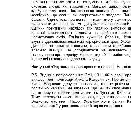
небажання загалу жити в тих умовах, які нав’язувал
система. Люди, які вийшли на Майдан, щиро прагну
здобув владу після Помаранчевої революції, — задо
засвідчив, що особи, які скористалися плодами Пома
бажали. Єдине їхнє прагнення — мати змогу самим ро
вирішувати долю інших. Не дивуйтеся й не ображайт
Єдиний позитивний наслідок тих гарячих зимових д
власної спроможності впливати на прийняття закон
нормативних актів. Етнічних чужинців (Жванія, Черв
вкупі з зденаціоналізованими кар’єристами доля Украї
Для них це територія наживи, а нас вони сприймаю
власних амбіцій. Не сподівайтеся на довічність 
Голосування про недовіру керівництву НУ — зайве свід
ще не всі позбавлені здорового глузду.
Наступний з’їзд заплановано провести навесні. Не гніві
P.S.
Згідно з повідомленням ЗМІ, 13.11.06 з лав На
вийшов член політради Микола Катеринчук. Про це він 
Києві. Водночас депутат наголосив, що це рішення
політичної кар’єри. Він запевнив, що бачить своє майб
партії поруч з такими політиками, як Луценко, Кирилен
Тому передусім саме їх запрошує до створення нов
Водночас частина «Нашої України» хоче бачити Ка
чільника партії у разі оновлення її керівних органів.