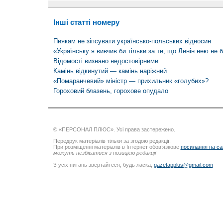
Інші статті номеру
Пиякам не зіпсувати українсько-польських відносин
«Українську я вивчив би тільки за те, що Ленін нею не 
Відомості визнано недостовірними
Камінь відкинутий — камінь наріжний
«Помаранчевий» міністр — прихильник «голубих»?
Гороховий блазень, горохове опудало
© «ПЕРСОНАЛ ПЛЮС». Усі права застережено.
Передрук матеріалів тільки за згодою редакції.
При розміщенні матеріалів в Інтернет обов’язкове
посилання на са
можуть незбігатися з позицією редакції
З усіх питань звертайтеся, будь ласка,
gazetapplus@gmail.com