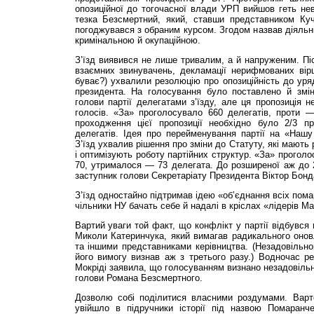
опозиційної до тогочасної влади УРП вийшов геть не
тезка Безсмертний, який, ставши представником Ку
погоджувався з обраним курсом. Згодом назвав діяльніс
кримінальною й окупаційною.
З’їзд виявився не лише тривалим, а й напруженим. Піс
взаємних звинувачень, декламації нерифмованих вірш
буває?) ухвалили резолюцію про опозиційність до уряд
президента. На голосування було поставлено й змі
голови партії делегатами з’їзду, але ця пропозиція не
голосів. «За» проголосувало 660 делегатів, проти 
проходження цієї пропозиції необхідно було 2/3 при
делегатів. Ідея про перейменування партії на «Нашу
З’їзд ухвалив рішення про зміни до Статуту, які мають
і оптимізують роботу партійних структур. «За» прогол
70, утрималося — 73 делегата. До розширеної аж до 21
заступник голови Секретаріату Президента Віктор Бонд
З’їзд одностайно підтримав ідею «об’єднання всіх пом
чільники НУ бачать себе й надалі в кріслах «лідерів М
Вартий уваги той факт, що конфлікт у партії відбувся
Миколи Катеринчука, який вимагав радикального оновле
та іншими представниками керівництва. (Незадовільною
його вимогу визнав аж з третього разу.) Водночас р
Мокріді заявила, що голосуванням визнано незадовільно
голови Романа Безсмертного.
Дозволю собі поділитися власними роздумами. Варто
увійшло в підручники історії під назвою Помаранч