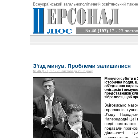
Всеукраїнський загальнополітичний освітянський тижне
№ 46 (197)
17 - 23 листо
З’їзд минув. Проблеми залишилися
№ 46 (197) 17 - 23 листопада 2006 року
Минулої суботи в У
історична подія. 
об’єднання парази
олігархів і вимуш
представників кіл
зібралися, щоб пр
Збіговисько мазох
горлопанів гучн
З’їзду Народно
Напередодні цієї 
події політологи
подавали прогноз
діяльності ц
«пророцтва» в