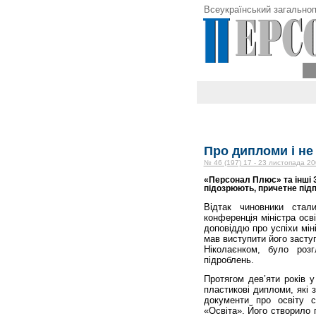
Всеукраїнський загальноп
Про дипломи і не
№ 46 (197) 17 - 23 листопада 20
«Персонал Плюс» та інші З
підозрюють, причетне під­
Відтак чиновники стал
конференція міністра осв
доповіддю про успіхи мін
мав виступити його засту
Ніколаєнком, було роз
підроблень.
Протягом дев’яти років 
пластикові дипломи, які 
документи про освіту 
«Освіта». Його створило