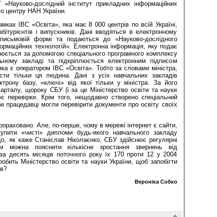
 «Науково-дослідний інститут прикладних інформаційних
го центру НАН України.
амках ІВС «Освіта», яка має 8 000 центрів по всій Україні,
ітурієнтів і випускників. Дані вводяться в електронному
письмовій формі та подаються до «Науково-дослідного
ормаційних техноло­гій». Електронна інформація, яку подає
рюється за допомогою спеціального програмного комплексу
ьному закладі та підкрі­плюється електронним підписом
яка є оператором ІВС «Освіта». Тобто за словами міністра,
сти тільки ця людина. Дані з усіх навчальних закладів
трону базу, «ключі» від якої тільки у міністра. За його
рталу, щороку СБУ (і за це Міні­стерство освіти та науки
ює перевірки. Крім того, нещодавно створено спеціальний
би працедавці могли перевірити документи про освіту своїх
рораховано. Але, по-перше, чому в мережі інтернет є сайти,
упити «чисті» дипломи будь-якого навчального закладу
що, як каже Станіслав Ніколаєнко, СБУ здійснює регулярні
чим можна пояснити кількісне зростання звернень від
за десять місяців поточного року їх 170 проти 12 у 2004
робить Міністерство освіти та науки України, щоб запобігти
в?
Вероніка Собко