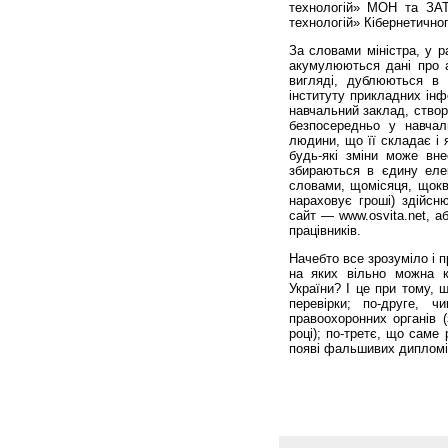
технологій» МОН та ЗАТ
технологій» Кібернетично
За словами міністра, у р
акумулюються дані про аб
вигляді, дублюються в 
інституту прикладних інф
навчальний заклад, ство
безпосередньо у навчал
людини, що її складає і 
будь-які зміни може вне
збираються в єдину елек
словами, щомісяця, щоква
нараховує гроші) здійсн
сайт — www.osvita.net, а
працівників.
Начебто все зрозуміло і п
на яких вільно можна к
України? І це при тому, 
перевірки; по-друге, 
правоохоронних органів (
році); по-третє, що саме 
появі фальшивих дипломі