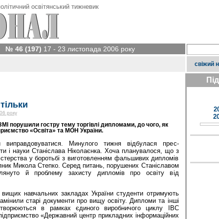
олітичний освітянський тижневик
№ 46 (197)
17 - 23 листопада 2006 року
свіжий 
Пі
 тільки
2
06 року
2
МІ порушили гостру тему торгівлі дипломами, до чого, як
приємство «Освіта» та МОН України.
и виправдовуватися. Минулого тижня відбулася прес-
іти і науки Станіслава Ніколаєнка. Хоча планувалося, що з
істерства у боротьбі з виготовленням фальшивих дипломів
пник Микола Степко. Серед питань, порушених Станіславом
глянуто й проблему захисту дипломів про освіту від
у вищих навчальних закладах України студенти отримують
замінили старі документи про вищу освіту. Дипломи та інші
створюються в рамках єдиного виробничого циклу ІВС
 підприємство «Державний центр прикладних інформаційних