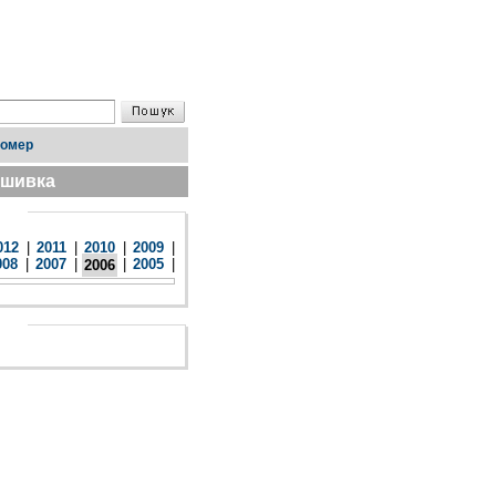
номер
дшивка
012
|
2011
|
2010
|
2009
|
008
|
2007
|
|
2005
|
2006