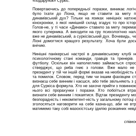
«подарунок» Суркіс.
Повертаючись до попередньої поразки, виникає логіч
було їхати до Ліона, якщо не ставити за мету п
динамівський дух? Тільки на язиках нинішніх натхне
кінохроніки, з якої нинішній склад згадує то про іст
Голов-не, у ті часи «Динамо» ставило за мету перемаг
якого суперника. А виходити на гру психологічно на
вже не динамівський, а суркісівський дух. Вочевидь, ч
Ліоні домогтися кращого результату. Хоча були доси
внічию.
Нинішні панікерські настрої в динамівському клубі 
психологічному стані команди, гравців та тренерів.
футболу. Оскільки він наполегливо займається спрос
стверджує, що риба гниє з голови. Вже мало не 
президент у тій чи іншій формі вказав на необхідність
та помилок. Словом, перед тим чи іншим фахівцем ст
визнаєш себе винним і каєшся, або тебе звільняють з 
для Суркіса формула. Хто не захоче прийти з повинною
нього всі прорахунки і поразки. Хто побоїться втр
визнати себе винним і покаятися. Відтак президенту м
безпорадність і некомпетент-ність у загальному потоці с
зголосяться наговорити на себе казна-що, аби не втр
матимемо таку собі мазохістську ідилію розкаяних нев
співк