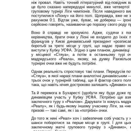
ніж провал. Навіть точний літературний від-повідник 
це було сказано напередодні минулої, вже четвертої
груповому турнірі Ліги чемпіонів. Після наведеного в
поступилися «Ліону» на його полі. Щоправда, вже не з
рахунком 0:1. Відтак уже, буває, не добереш — ірон
серйозно говорять, називаючи цю поразку свого роду п
Воно й справді не зрозуміло. Адже, судячи з поп
керівництва, брати очки у Ліоні не входило до їхніх 
французів у Києві динамівський президент «розписав
боротьбі за третє місце у групі, що надає право н
виступи у Кубку УЄФА. Згідно з цим планом, динамівці 
у місцевої «Стяуа», а потім в останньому турі оч
мадридського «Реала», якому, на думку Рахмільо
турнірні очки вже не будуть потрібні.
Однак реальність спростовує такі плани. Передусім по
«Стяуа», в якої наразі плани аналогічні динамівським 
трьох очок у турнірній таблиці, ще й фактор свого пол
така, що навіть нічия достроково залишить «Динамо» на
Та й перемога в Бухаресті (здобути яку буде дуже п
динамівцям участь у Кубку УЄФА. Потрібно ще взят
заключного туру з «Реалом». Дарувати їх комусь мадри
«Реалу», як і будь-якому іншому учаснику Ліги, за «не
призові — такі самі, як і за «потрібні» очки.
До того ж нині «Реал» хоч і забезпечив собі участь у 
шанси поборотися за перше місце в групі. І для цьо
заключному матчі групового турніру з «Динамо», 