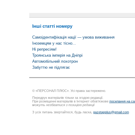
Інші статті номеру
Самоідентифікація нації — умова виживання
Іноземцям у нас тісно...
Ні репресіям!
Троянська імперія на Дніпрі
Автомобiльний лохотрон
Забуттю не підлягає
© «ПЕРСОНАЛ ПЛЮС». Усі права застережено.
Передрук матеріалів тільки за згодою редакції.
При розміщенні матеріалів в Інтернет обов’язкове
посилання на са
можуть незбігатися з позицією редакції
З усіх питань звертайтеся, будь ласка,
gazetapplus@gmail.com