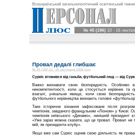
Всеукраїнський загальнополітичний освітянський тижне
№ 45 (196)
10 - 16 листо
Провал дедалі глибшає
№ 45 (196) 10 - 16 листопада 2006 року
Суркіс втомився від ганьби, футбольний люд — від Суркі
Важко визнавати свою безпорадність. Особливо в
некомпетентності, коли це стосується керівних та ор
взагалі, унікальне явище, коли свою безпорадність
футбольного керівництва визнають головні «футбольор
Таке історичне зізнання зафіксоване після розгро
чемпіонів, завданого французьким «Ліоном» у Києві. Оц
чемпіонів київського «Динамо», нинішній президент кл
«Уже зараз можна сказати, що це провал. Провал не ті
мій, як президента клубу».
Якщо вже сам Суркіс оцінив свою діяльність як прова