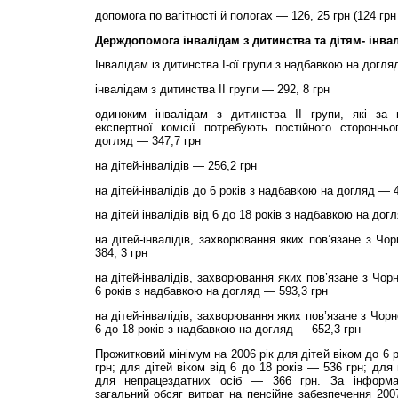
допомога по вагітності й пологах — 126, 25 грн (124 гр
Держдопомога інвалідам з дитинства та дітям- інва
Інвалідам із дитинства І-ої групи з надбавкою на догля
інвалідам з дитинства ІІ групи — 292, 8 грн
одиноким інвалідам з дитинства ІІ групи, які за 
експертної комісії потребують постійного сторонн
догляд — 347,7 грн
на дітей-інвалідів — 256,2 грн
на дітей-інвалідів до 6 років з надбавкою на догляд — 4
на дітей інвалідів від 6 до 18 років з надбавкою на дог
на дітей-інвалідів, захворювання яких пов’язане з 
384, 3 грн
на дітей-інвалідів, захворювання яких пов’язане з Чо
6 років з надбавкою на догляд — 593,3 грн
на дітей-інвалідів, захворювання яких пов’язане з Чо
6 до 18 років з надбавкою на догляд — 652,3 грн
Прожитковий мінімум на 2006 рік для дітей віком до 6 
грн; для дітей віком від 6 до 18 років — 536 грн; для
для непрацездатних осіб — 366 грн. За інформац
загальний обсяг витрат на пенсійне забезпечення 2007