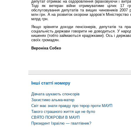
депутат отримає на оздоровлення (враховуючи і витрат
Тоді як ветеран війни отримуватиме цілих 17 г
обслуговування депутатів та вищих чиновників 2007 
млн грн. А на розвиток охорони здоров’я Міністерство 
млрд грн.
Якщо зрівняти доходи пенсіонерів, депутатів та пра
соціальність держави говорити не доводиться. У народ
кишенях (тобто займаються крадіжками). Ось і держав
своїх громадян.
Вероніка Собко
Інші статті номеру
Дівчата шукають спонсорів
Захистимо альма-матер
Світ має знати правду про терор проти МАУП
Такого страшного життя ще не було
СВЯТО ПОКРОВИ В МАУП
Президент Ізраїлю — гвалтівник?