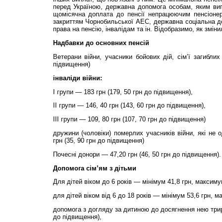
перед Україною, державна допомога особам, яким вип
щомісячна доплата до пенсії непрацюючим пенсіонера
закриттям Чорнобильської АЕС, державна соціальна д
права на пенсію, інвалідам та ін. Відобразимо, як змін
Надбавки до основних пенсій
Ветерани війни, учасники бойових дій, сім’ї загиблих
підвищення)
інваліди війни:
І групи — 183 грн (179, 50 грн до підвищення),
ІІ групи — 146, 40 грн (143, 60 грн до підвищення),
ІІІ групи — 109, 80 грн (107, 70 грн до підвищення)
дружини (чоловіки) померлих учасників війни, які не
грн (35, 90 грн до підвищення)
Почесні донори — 47,20 грн (46, 50 грн до підвищення).
Допомога сім’ям з дітьми
Для дітей віком до 6 років — мінімум 41,8 грн, максиму
для дітей віком від 6 до 18 років — мінімум 53,6 грн, м
допомога з догляду за дитиною до досягнення нею трирі
до підвищення),