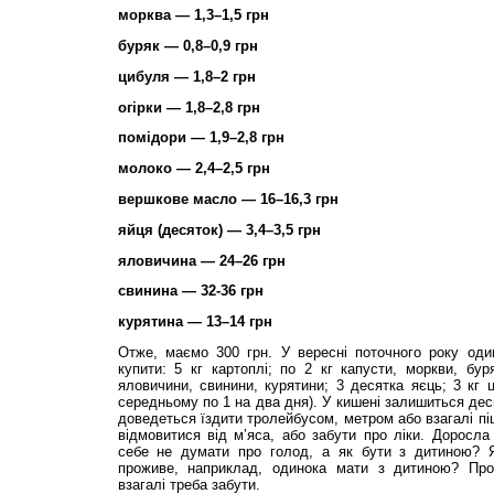
морква — 1,3–1,5 грн
буряк — 0,8–0,9 грн
цибуля — 1,8–2 грн
огірки — 1,8–2,8 грн
помідори — 1,9–2,8 грн
молоко — 2,4–2,5 грн
вершкове масло — 16–16,3 грн
яйця (десяток) — 3,4–3,5 грн
яловичина — 24–26 грн
свинина — 32-36 грн
курятина — 13–14 грн
Отже, маємо 300 грн. У вересні поточного року оди
купити: 5 кг картоплі; по 2 кг капусти, моркви, бур
яловичини, свинини, курятини; 3 десятка яєць; 3 кг ц
середньому по 1 на два дня). У кишені залишиться дес
доведеться їздити тролейбусом, метром або взагалі пі
відмовитися від м’яса, або забути про ліки. Доросл
себе не думати про голод, а як бути з дитиною? Я
проживе, наприклад, одинока мати з дитиною? Про 
взагалі треба забути.