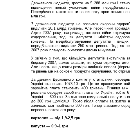
Державного бюджету, зросте на 5 288 млн грн і стано
підвищення пенсій учасникам війни передбачаєть
Передбачено також кошти на виплату зростаючих пенсі
млн грн.
З державного бюджету на розвиток охорони здоров’
виділити 20,1 млрд гривень. Але пересічним громадя
Адже 2007 року, наприклад, ветеран війни отримува
оздоровлення, тоді як депутати і міністри оздоро
гривень. На медобслуговування депутатів і вищих 
передбачається виділити 250 млн гривень. Тоді як п
2007 року планують обмежити двома мінумами.
У зв’язку з тим, що більшість депутатів виступила з
бюджету-2007, важко сказати, які суми отримуватиме 
Але навіть якщо взяти розміри нинішніх виплат (берем
та рівень цін на основні продукти харчування, то отрим
За даними Державного комітету статистики, середнь
Україні становить 1073,10 грн. Це не враховуючи най
заробітна плата становить 400 гривень. Різниця м
реальна середня заробітна плата по Україні, тобто 6
Україні — 600 грн. За житлово-комунальні послуги в 
до 300 грн щомісяця. Тобто після сплати за житло н
залишається приблизно 300 грн. Тепер візьмемо серед
вересень поточного року:
картопля — від 1,9-2,5 грн
капуста — 0,9–1 грн