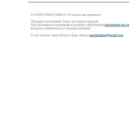
© «ПЕРСОНАЛ ПЛЮС». Усі права застережено.
Передрук матеріалів тільки за згодою редакції.
При розміщенні матеріалів в Інтернет обов’язкове
посилання на са
можуть незбігатися з позицією редакції
З усіх питань звертайтеся, будь ласка,
gazetapplus@gmail.com