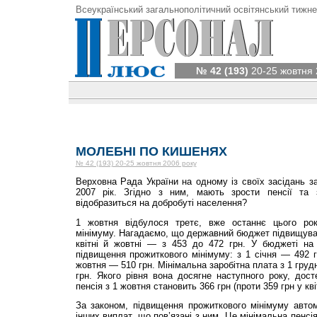
Всеукраїнський загальнополітичний освітянський тижне
№ 42 (193)
20-25 жовтня 
МОЛЕБНІ ПО КИШЕНЯХ
№ 42 (193) 20-25 жовтня 2006 року
Верховна Рада України на одному із своїх засідань 
2007 рік. Згідно з ним, мають зрости пенсії та 
відобразиться на добробуті населення?
1 жовтня відбулося третє, вже останнє цього рок
мінімуму. Нагадаємо, що державний бюджет підвищував 
квітні й жовтні — з 453 до 472 грн. У бюджеті на
підвищення прожиткового мінімуму: з 1 січня — 492 гр
жовтня — 510 грн. Мінімальна заробітна плата з 1 груд
грн. Якого рівня вона досягне наступного року, дос
пенсія з 1 жовтня становить 366 грн (проти 359 грн у квіт
За законом, підвищення прожиткового мінімуму авто
інших виплат, що пов’язані з ним. Це мінімальна пенсія