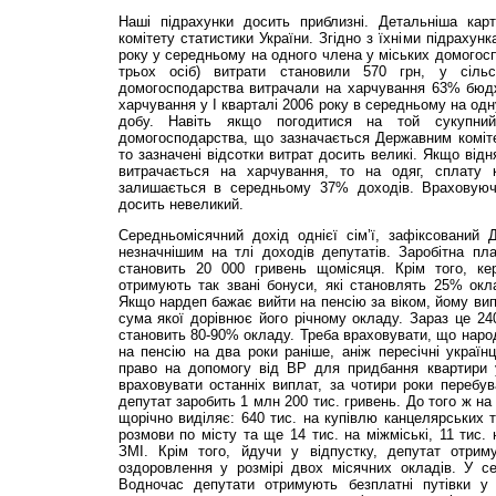
Наші підрахунки досить приблизні. Детальніша ка
комітету статистики України. Згідно з їхніми підрахун
року у середньому на одного члена у міських домогосп
трьох осіб) витрати становили 570 грн, у сіль
домогосподарства витрачали на харчування 63% бюдж
харчування у І кварталі 2006 року в середньому на одн
добу. Навіть якщо погодитися на той сукупний
домогосподарства, що зазначається Державним коміте
то зазначені відсотки витрат досить великі. Якщо відн
витрачається на харчування, то на одяг, сплату 
залишається в середньому 37% доходів. Враховуючи
досить невеликий.
Середньомісячний дохід однієї сім’ї, зафіксований
незначнішим на тлі доходів депутатів. Заробітна пл
становить 20 000 гривень щомісяця. Крім того, кер
отримують так звані бонуси, які становлять 25% окл
Якщо нардеп бажає вийти на пенсію за віком, йому ви
сума якої дорівнює його річному окладу. Зараз це 240
становить 80-90% окладу. Треба враховувати, що наро
на пенсію на два роки раніше, аніж пересічні українц
право на допомогу від ВР для придбання квартири 
враховувати останніх виплат, за чотири роки перебу
депутат заробить 1 млн 200 тис. гривень. До того ж н
щорічно виділяє: 640 тис. на купівлю канцелярських т
розмови по місту та ще 14 тис. на міжміські, 11 тис.
ЗМІ. Крім того, йдучи у відпустку, депутат отрим
оздоровлення у розмірі двох місячних окладів. У се
Водночас депутати отримують безплатні путівки у 