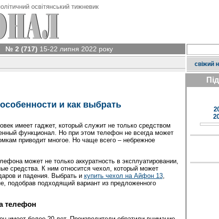
олітичний освітянський тижневик
№ 2 (717)
15-22 липня 2022 року
свіжий 
Пі
особенности и как выбрать
2
2
век имеет гаджет, который служит не только средством
ренный функционал. Но при этом телефон не всегда может
омкам приводит многое. Но чаще всего – небрежное
лефона может не только аккуратность в эксплуатировании,
ые средства. К ним относится чехол, который может
аров и падения. Выбрать и
купить чехол на Айфон 13
,
не, подобрав подходящий вариант из предложенного
а телефон
он имеет более 20 лет. Производители обратили внимание