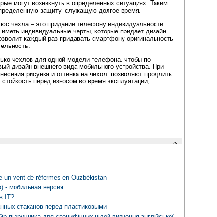
рые могут возникнуть в определенных ситуациях. Таким
пределенную защиту, служащую долгое время.
юс чехла – это придание телефону индивидуальности.
 иметь индивидуальные черты, которые придает дизайн.
позволит каждый раз придавать смартфону оригинальность
тельность.
ько чехлов для одной модели телефона, чтобы по
вый дизайн внешнего вида мобильного устройства. При
несения рисунка и оттенка на чехол, позволяют продлить
 стойкость перед износом во время эксплуатации,
e un vent de réformes en Ouzbékistan
) - мобильная версия
в IT?
нных стаканов перед пластиковыми
бір підручника для специфічних цілей вивчення англійської