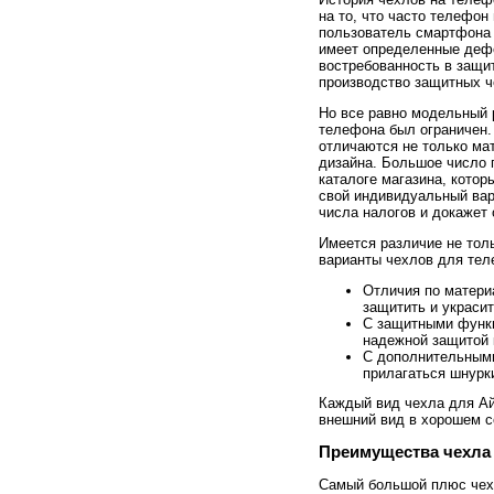
на то, что часто телефо
пользователь смартфона 
имеет определенные дефе
востребованность в защи
производство защитных 
Но все равно модельный 
телефона был ограничен.
отличаются не только мат
дизайна. Большое число 
каталоге магазина, кото
свой индивидуальный вар
числа налогов и докажет
Имеется различие не тол
варианты чехлов для те
Отличия по матери
защитить и украси
С защитными функц
надежной защитой 
С дополнительными
прилагаться шнурки
Каждый вид чехла для Ай
внешний вид в хорошем с
Преимущества чехла
Самый большой плюс чехла