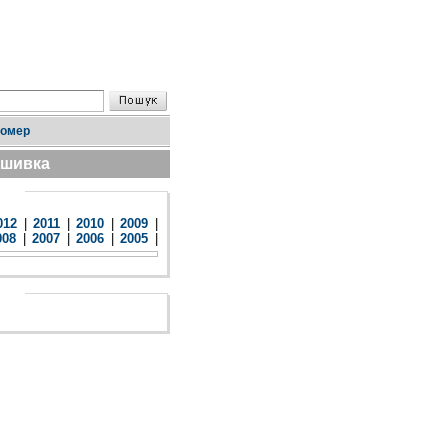
номер
дшивка
012
|
2011
|
2010
|
2009
|
008
|
2007
|
2006
|
2005
|