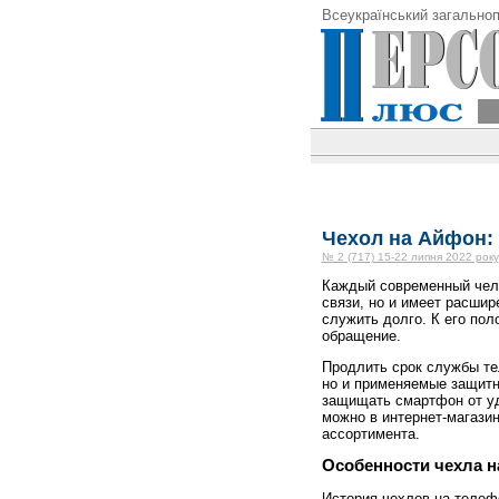
Всеукраїнський загальноп
Чехол на Айфон: 
№ 2 (717) 15-22 липня 2022 року
Каждый современный чело
связи, но и имеет расши
служить долго. К его пол
обращение.
Продлить срок службы те
но и применяемые защитн
защищать смартфон от уд
можно в интернет-магази
ассортимента.
Особенности чехла н
История чехлов на телеф