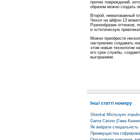
прочих повреждений, кото
образом можно создать о
Второй, немаловажный пл
Чехол на айфон 13 может
Разнообразие оттенков, 
и эстетическую привлека
Можно приобрести нескол
настроению создавать но
этом новые технологии на
его срок службы, создают
выгоранием.
Інші статті номеру
Shavkat Mirziyoyev impuls
Gama Casino (Гама Казино
Як вибрати спеціальність 
Преимущества гофрирова
Орієнтоване навчання: ви