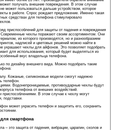
н может получать внешние повреждения. В этом случае
не может пользоваться дальше устройством, которое
кты в работе. Спрос рождает предложение. Именно такая
тных средствах для телефона стимулировало
чехлов.
ряд приспособлений для защиты от падения и повреждения
 Современные чехлы поражают своим ассортиментом. Они
ериалом, из которого производятся, но и разнообразием
принтов, надписей и цветовых решений можно найти в
рые украшают чехлы для айфонов. Это позволяет подобрать
иант для использования, который будет выделяться из
 особенный вкус владельца телефона.
ько по дизайну внешнего вида. Можно подобрать такие
лефона:
алу. Кожаные, силиконовые модели смогут надежно
ть телефон.
иями. Водонепроницаемые, противоударные чехлы будут
корпуса телефона от внешних воздействий.
 приспособлениями. В этом случае к чехлу могут
, подставки.
фон может украсить телефон и защитить его, сохранить
остоянии.
 для смартфона
 – это защита от падения, вибрации, царапин, сколов и