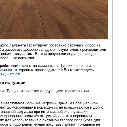
кого ламината гарантирует постоянно растущий спрос на
обы завоевать доверие западных покупателей, производители
ысоким стандартам. В этом преуспели ведущие заводы
напольные покрытия.
ребителями качество ламината из Турции оценили и
ламинат от турецких производителей Вы можете здесь
tskyi-laminat/
.
а из Турции
й из Турции отличается следующими характерными
 выдерживают большие нагрузки, даже без специальной
ают шумоизоляцию в помещении, не изнашиваются и долго
внешний вид даже при интенсивной эксплуатации.
минированные полы имеют устойчивость к перепадам
ят для использования с системой теплого пола (хотя для
олов с подогревом лучше покупать ламинат толщиной не