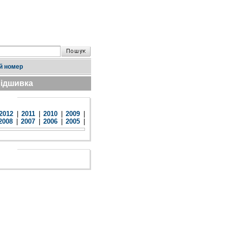
й номер
ідшивка
2012
|
2011
|
2010
|
2009
|
2008
|
2007
|
2006
|
2005
|