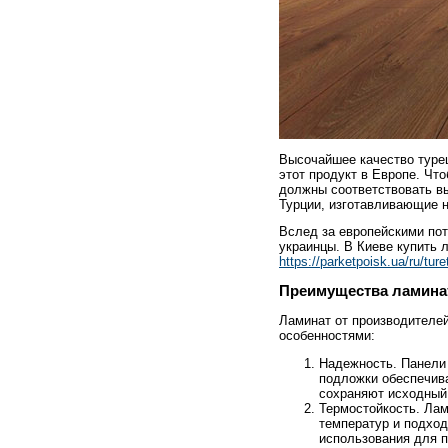
Высочайшее качество турец
этот продукт в Европе. Чт
должны соответствовать в
Турции, изготавливающие 
Вслед за европейскими пот
украинцы. В Киеве купить 
https://parketpoisk.ua/ru/ture
Преимущества ламинат
Ламинат от производителе
особенностями:
Надежность. Панели
подложки обеспечив
сохраняют исходный 
Термостойкость. Ла
температур и подход
использования для п