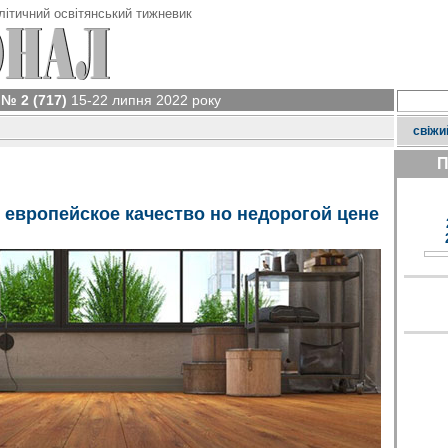
літичний освітянський тижневик
№ 2 (717)
15-22 липня 2022 року
свіжи
П
 европейское качество но недорогой цене