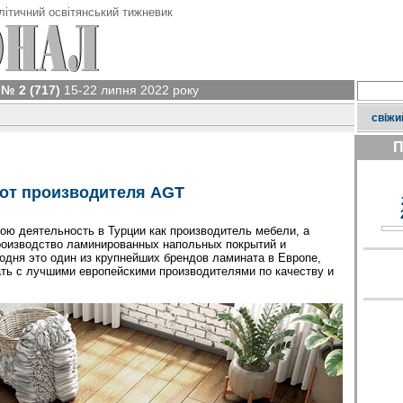
літичний освітянський тижневик
№ 2 (717)
15-22 липня 2022 року
свіжи
П
 от производителя AGT
ю деятельность в Турции как производитель мебели, а
роизводство ламинированных напольных покрытий и
одня это один из крупнейших брендов ламината в Европе,
ть с лучшими европейскими производителями по качеству и