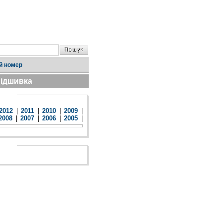
й номер
ідшивка
2012
|
2011
|
2010
|
2009
|
2008
|
2007
|
2006
|
2005
|