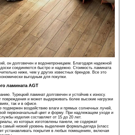
тий, он долговечен и водонепроницаем. Благодаря надежной
c доски соединяются быстро и надежно. Стоимость ламината
ачительно ниже, чем у других известных брендов. Все это
кономически выгодным для покупки.
ого ламината AGT
ранию. Турецкий ламинат долговечен и устойчив к износу.
т повреждения и может выдерживать более высокие нагрузки
виях, так и в офисе.
е подвержен воздействию влаги и прямых солнечных лучей,
свой первоначальный цвет и форму. При надлежащем уходе и
службы изделия составляет от 15 до 20 лет.
риалы, из которых изготовлены панели, не содержат
 а самый низкий уровень выделения формальдегида (класс
яет устанавливать покрытия в любых помещениях, включая