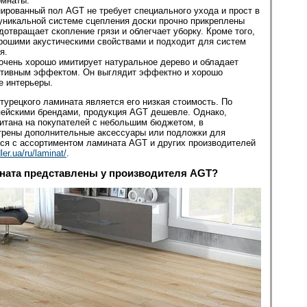
омнаты.
ированный пол AGT не требует специального ухода и прост в
уникальной системе сцепления доски прочно прикреплены
едотвращает скопление грязи и облегчает уборку. Кроме того,
рошими акустическими свойствами и подходит для систем
я.
очень хорошо имитирует натуральное дерево и обладает
тивным эффектом. Он выглядит эффектно и хорошо
е интерьеры.
урецкого ламината является его низкая стоимость. По
пейскими брендами, продукция AGT дешевле. Однако,
итана на покупателей с небольшим бюджетом, в
трены дополнительные аксессуары или подложки для
ся с ассортиментом ламината AGT и других производителей
ler.ua/ru/laminat/
.
ната представлены у производителя AGT?