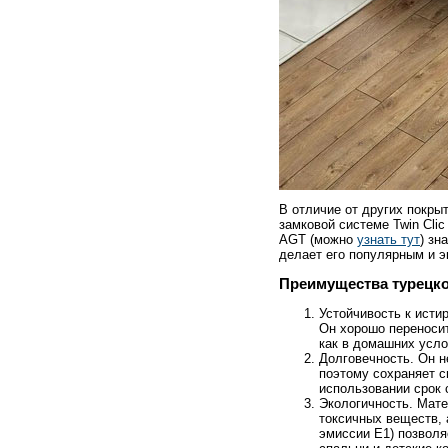
В отличие от других покры
замковой системе Twin Cli
AGT (можно
узнать тут
) зн
делает его популярным и э
Преимущества турецк
Устойчивость к исти
Он хорошо переноси
как в домашних усло
Долговечность. Он н
поэтому сохраняет 
использовании срок 
Экологичность. Мате
токсичных веществ,
эмиссии E1) позвол