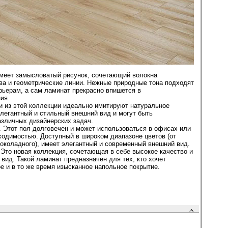
имеет замысловатый рисунок, сочетающий волокна
ва и геометрические линии. Нежные природные тона подходят
рьерам, а сам ламинат прекрасно впишется в
ия.
и из этой коллекции идеально имитируют натуральное
легантный и стильный внешний вид и могут быть
зличных дизайнерских задач.
e. Этот пол долговечен и может использоваться в офисах или
ходимостью. Доступный в широком диапазоне цветов (от
шоколадного), имеет элегантный и современный внешний вид.
 Это новая коллекция, сочетающая в себе высокое качество и
вид. Такой ламинат предназначен для тех, кто хочет
е и в то же время изысканное напольное покрытие.