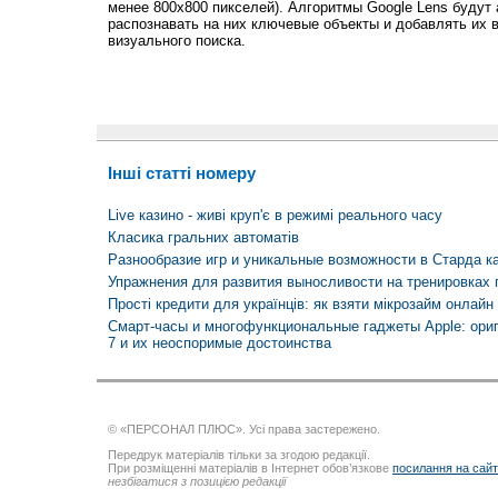
менее 800х800 пикселей). Алгоритмы Google Lens будут 
распознавать на них ключевые объекты и добавлять их 
визуального поиска.
Інші статті номеру
Live казино - живі круп'є в режимі реального часу
Класика гральних автоматів
Разнообразие игр и уникальные возможности в Старда к
Упражнения для развития выносливости на тренировках 
Прості кредити для українців: як взяти мікрозайм онлайн
Смарт-часы и многофункциональные гаджеты Apple: ори
7 и их неоспоримые достоинства
© «ПЕРСОНАЛ ПЛЮС». Усі права застережено.
Передрук матеріалів тільки за згодою редакції.
При розміщенні матеріалів в Інтернет обов’язкове
посилання на сай
незбігатися з позицією редакції