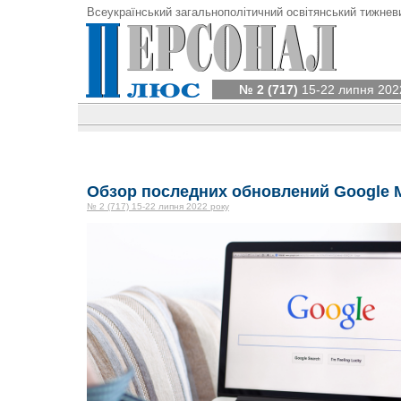
Всеукраїнський загальнополітичний освітянський тижнев
№ 2 (717)
15-22 липня 202
Обзор последних обновлений Google M
№ 2 (717) 15-22 липня 2022 року