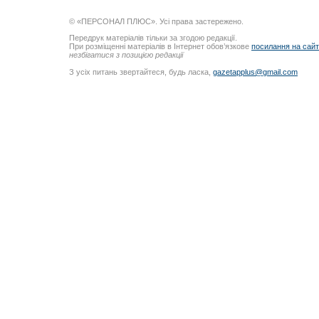
© «ПЕРСОНАЛ ПЛЮС». Усі права застережено.
Передрук матеріалів тільки за згодою редакції.
При розміщенні матеріалів в Інтернет обов’язкове
посилання на сай
незбігатися з позицією редакції
З усіх питань звертайтеся, будь ласка,
gazetapplus@gmail.com