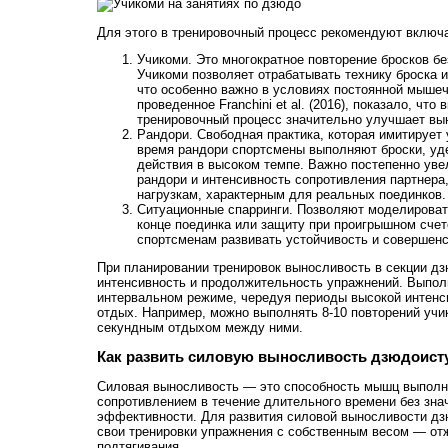
Для этого в тренировочный процесс рекомендуют включа
Учикоми. Это многократное повторение бросков бе
Учикоми позволяет отрабатывать технику броска 
что особенно важно в условиях постоянной мышеч
проведенное Franchini et al. (2016), показало, что
тренировочный процесс значительно улучшает вы
Рандори. Свободная практика, которая имитирует 
время рандори спортсмены выполняют броски, уд
действия в высоком темпе. Важно постепенно ув
рандори и интенсивность сопротивления партнера,
нагрузкам, характерным для реальных поединков.
Ситуационные спарринги. Позволяют моделировать
конце поединка или защиту при проигрышном счет
спортсменам развивать устойчивость и совершенс
При планировании тренировок выносливость в секции дз
интенсивность и продолжительность упражнений. Выпол
интервальном режиме, чередуя периоды высокой интенси
отдых. Например, можно выполнять 8-10 повторений учик
секундным отдыхом между ними.
Как развить силовую выносливость дзюдоист
Силовая выносливость — это способность мышц выполн
сопротивлением в течение длительного времени без зна
эффективности. Для развития силовой выносливости дз
свои тренировки упражнения с собственным весом — от
подтягивания.