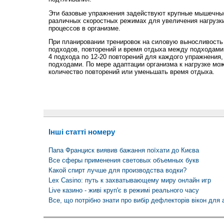
Эти базовые упражнения задействуют крупные мышечные
различных скоростных режимах для увеличения нагрузк
процессов в организме.
При планировании тренировок на силовую выносливость
подходов, повторений и время отдыха между подходами.
4 подхода по 12-20 повторений для каждого упражнения,
подходами. По мере адаптации организма к нагрузке мо
количество повторений или уменьшать время отдыха.
Інші статті номеру
Папа Франциск виявив бажання поїхати до Києва
Все сферы применения световых объемных букв
Какой спирт лучше для производства водки?
Lex Casino: путь к захватывающему миру онлайн игр
Live казино - живі круп'є в режимі реального часу
Все, що потрібно знати про вибір дефлекторів вікон для 