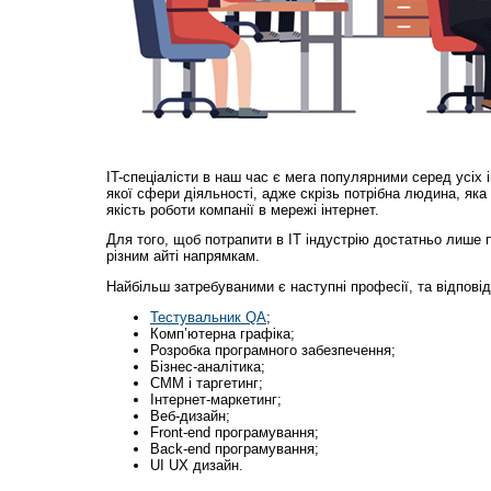
IT-спеціалісти в наш час є мега популярними серед усіх 
якої сфери діяльності, адже скрізь потрібна людина, яка
якість роботи компанії в мережі інтернет.
Для того, щоб потрапити в IT індустрію достатньо лише п
різним айті напрямкам.
Найбільш затребуваними є наступні професії, та відповід
Тестувальник QA
;
Комп’ютерна графіка;
Розробка програмного забезпечення;
Бізнес-аналітика;
СММ і таргетинг;
Інтернет-маркетинг;
Веб-дизайн;
Front-end програмування;
Back-end програмування;
UI UX дизайн.