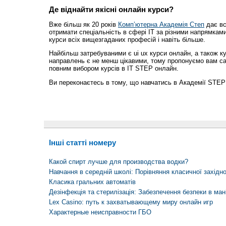
Де віднайти якісні онлайн курси?
Вже більш як 20 років
Комп’ютерна Академія Степ
дає вс
отримати спеціальність в сфері IT за різними напрямками
курси всіх вищезгаданих професій і навіть більше.
Найбільш затребуваними є ui ux курси онлайн, а також кур
направлень є не менш цікавими, тому пропонуємо вам са
повним вибором курсів в IT STEP онлайн.
Ви переконаєтесь в тому, що навчатись в Академії STEP з
Інші статті номеру
Какой спирт лучше для производства водки?
Навчання в середній школі: Порівняння класичної західно
Класика гральних автоматів
Дезінфекція та стерилізація: Забезпечення безпеки в ма
Lex Casino: путь к захватывающему миру онлайн игр
Характерные неисправности ГБО