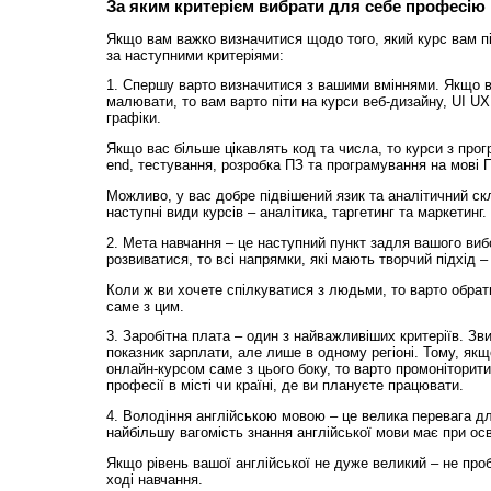
За яким критерієм вибрати для себе професію 
Якщо вам важко визначитися щодо того, який курс вам пі
за наступними критеріями:
1. Спершу варто визначитися з вашими вміннями. Якщо 
малювати, то вам варто піти на курси веб-дизайну, UI UX
графіки.
Якщо вас більше цікавлять код та числа, то курси з про
end, тестування, розробка ПЗ та програмування на мові 
Можливо, у вас добре підвішений язик та аналітичний ск
наступні види курсів – аналітика, таргетинг та маркетинг.
2. Мета навчання – це наступний пункт задля вашого ви
розвиватися, то всі напрямки, які мають творчий підхід –
Коли ж ви хочете спілкуватися з людьми, то варто обрати
саме з цим.
3. Заробітна плата – один з найважливіших критеріїв. Зв
показник зарплати, але лише в одному регіоні. Тому, як
онлайн-курсом саме з цього боку, то варто промоніторити
професії в місті чи країні, де ви плануєте працювати.
4. Володіння англійською мовою – це велика перевага дл
найбільшу вагомість знання англійської мови має при ос
Якщо рівень вашої англійської не дуже великий – не про
ході навчання.