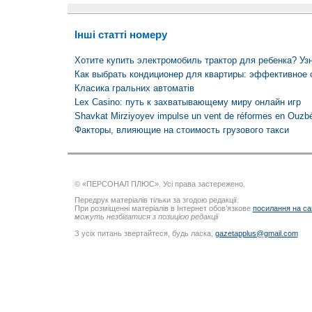
Інші статті номеру
Хотите купить электромобиль трактор для ребенка? Узн
Как выбрать кондиционер для квартиры: эффективное 
Класика гральних автоматів
Lex Casino: путь к захватывающему миру онлайн игр
Shavkat Mirziyoyev impulse un vent de réformes en Ouzb
Факторы, влияющие на стоимость грузового такси
© «ПЕРСОНАЛ ПЛЮС». Усі права застережено.
Передрук матеріалів тільки за згодою редакції.
При розміщенні матеріалів в Інтернет обов’язкове
посилання на са
можуть незбігатися з позицією редакції
З усіх питань звертайтеся, будь ласка,
gazetapplus@gmail.com