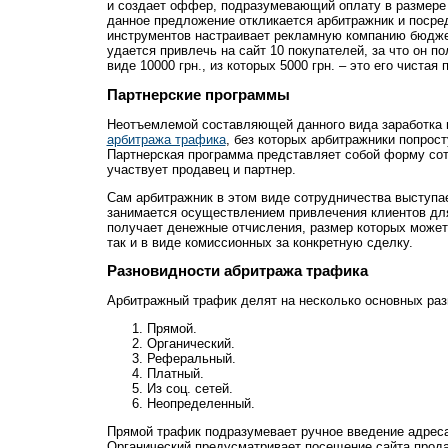
и создает оффер, подразумевающий оплату в размере 1
данное предложение откликается арбитражник и посре
инструментов настраивает рекламную компанию бюдже
удается привлечь на сайт 10 покупателей, за что он п
виде 10000 грн., из которых 5000 грн. – это его чистая 
Партнерские программы
Неотъемлемой составляющей данного вида заработка
арбитража трафика
, без которых арбитражники попрост
Партнерская программа представляет собой форму сот
участвует продавец и партнер.
Сам арбитражник в этом виде сотрудничества выступае
занимается осуществлением привлечения клиентов для
получает денежные отчисления, размер которых может
так и в виде комиссионных за конкретную сделку.
Разновидности абритража трафика
Арбитражный трафик делят на несколько основных раз
Прямой.
Органический.
Реферальный.
Платный.
Из соц. сетей.
Неопределенный.
Прямой трафик подразумевает ручное введение адрес
Органический предусматривает посещение сайта прода