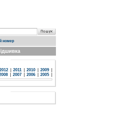
й номер
ідшивка
2012
|
2011
|
2010
|
2009
|
2008
|
2007
|
2006
|
2005
|