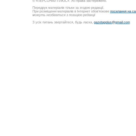
© «ПЕРСОНАЛ ПЛЮС». Усі права застережено.
Передрук матеріалів тільки за згодою редакції.
При розміщенні матеріалів в Інтернет обов’язкове
посилання на са
можуть незбігатися з позицією редакції
З усіх питань звертайтеся, будь ласка,
gazetapplus@gmail.com