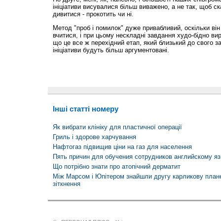
ініціативи висувалися більш виважено, а не так, щоб ск
дивитися - прокотить чи ні.
Метод "проб і помилок" дуже привабливий, оскільки він
вчитися, і при цьому нескладні завдання худо-бідно ви
що це все ж перехідний етап, який близький до свого за
ініціативи будуть більш аргументовані.
Інші статті номеру
Як вибрати клініку для пластичної операції
Гриль і здорове харчування
Нафтогаз підвищив ціни на газ для населення
Пять причин для обучения сотрудников английскому я
Що потрібно знати про атопічний дерматит
Між Марсом і Юпітером знайшли другу карликову плане
зіткнення