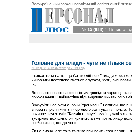
Всеукраїнський загальнополітичний освітянський тижне
№ 15 (688)
4-15 листопад
Головне для влади - чути не тільки с
№ 15 (688) 4-15 листопада 2019 року
Незважаючи на те, що багато дій нової влади жорстко 
чиновники поступово вчаться слухати, чути, визнавати 
їх.
До всього нового навчені гірким досвідом українці ста
побоюванням і найчастіше відчайдушно чинять опір змі
Зрозуміти нас можна: роки "тренувань" навчили, що в н
зниження рівня життя і чергового затягування поясів. 
починається зі слів "Кабмін планує" або "в уряді ухва
зустрічається шквалом критики, а вже потім, якщо дох
розбиратися, що до чого.
Як не дивно, але така тактика приносить свої плоди. І 