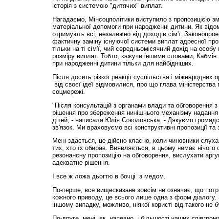
історія з системою "дитячих" виплат.
Нагадаємо, Мінсоцполітики виступило з пропозицією з
матеріальної допомоги при народженні дитини. Як відо
отримують всі, незалежно від доходів сім'ї. Законопро
фактичну заміну існуючої системи виплат адресної пр
тільки на ті сім'ї, чий середньомісячний дохід на особ
розміру виплат. Тобто, кажучи іншими словами, Кабмін
при народженні дитини тільки для найбідніших.
Після досить різкої реакції суспільства і міжнародних о
від своєї ідеї відмовилися, про що глава міністерства 
соцмережі.
"Після консультацій з органами влади та обговорення з
рішення про збереження нинішнього механізму надання
дітей, - написала Юлія Соколовська. - Дякуємо громадс
зв'язок. Ми враховуємо всі конструктивні пропозиції та
Мені здається, це дійсно класно, коли чиновники слуха
тих, хто їх обирав. Виявляється, в цьому немає нічого 
резонансну пропозицію на обговорення, вислухати аргуме
адекватне рішення.
І все ж ложа дьогтю в бочці з медом.
По-перше, все вищесказане зовсім не означає, що потрі
кожного приводу, це всього лише одна з форм діалогу.
іншому випадку, можливо, ніякої користі від такого не б
По-друге, мені, як, напевно, і більшості наших співгром