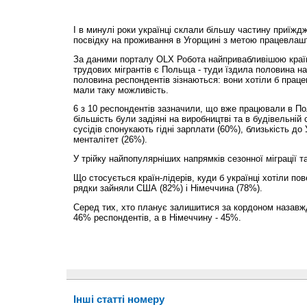
І в минулі роки українці склали більшу частину приїждж
посвідку на проживання в Угорщині з метою працевлаш
За даними порталу OLX Робота найпривабливішою краї
трудових мігрантів є Польща - туди їздила половина на
половина респондентів зізнаються: вони хотіли б прац
мали таку можливість.
6 з 10 респондентів зазначили, що вже працювали в По
більшість були задіяні на виробництві та в будівельній
сусідів спонукають гідні зарплати (60%), близькість до 
менталітет (26%).
У трійку найпопулярніших напрямків сезонної міграції та
Що стосується країн-лідерів, куди б українці хотіли пов
рядки зайняли США (82%) і Німеччина (78%).
Серед тих, хто планує залишитися за кордоном назавжд
46% респондентів, а в Німеччину - 45%.
Інші статті номеру