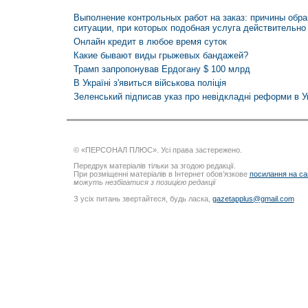
Выполнение контрольных работ на заказ: причины обр
ситуации, при которых подобная услуга действительно
Онлайн кредит в любое время суток
Какие бывают виды грыжевых бандажей?
Трамп запропонував Ердогану $ 100 млрд
В Україні з'явиться військова поліція
Зеленський підписав указ про невідкладні реформи в Ук
© «ПЕРСОНАЛ ПЛЮС». Усі права застережено.
Передрук матеріалів тільки за згодою редакції.
При розміщенні матеріалів в Інтернет обов’язкове
посилання на са
можуть незбігатися з позицією редакції
З усіх питань звертайтеся, будь ласка,
gazetapplus@gmail.com