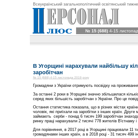
Всеукраїнський загальнополітичний освітянський тижне
№ 15 (688)
4-15 листопад
В Угорщині нарахували найбільшу кіл
заробітчан
№ 15 (688) 4-15 листопада 2019 року
Громадяни з України отримують посвідку на проживанн
За останні 2 роки в Угорщині значно збільшилася кількіс
серед яких більшість заробітчан з України. Про це пові
Остання статистика показала, що в різних містах країн
чоловік, які приїхали на заробітки з інших країн. Друге
займають серби - понад 6 тисяч 199 заробітчан знаход
ринку праці нарахували 2 тисячі 778 жителів В'єтнаму і 
Для порівняння, в 2017 році в Угорщині працювали 11 тис
громадянами інших країн, а в 2018 році - 31 тисяч 499 і