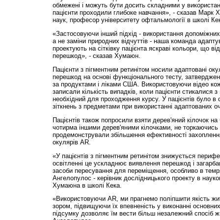
обмежені і можуть бути досить складними у використан
пацієнти проходили глибоке навчання», - сказав Марк 
наук, професор університету офтальмології в школі Ке
«Застосовуючи інший підхід - використання допоміжних
а не заміни природних відчуттів - наша команда адапту
проектують на сітківку пацієнта яскраві кольори, що ві
перешкод», - сказав Хумаюн.
Пацієнти з пігментним ретинітом носили адаптовані ок
перешкод на основі функціонального тесту, затверджен
за продуктами і ліками США. Використовуючи відео кож
записали кількість випадків, коли пацієнти стикалися з
необхідний для проходження курсу. У пацієнтів було 
зіткнень з предметами при використанні адаптованих о
Пацієнтів також попросили взяти дерев'яний кілочок на
чотирма іншими дерев'яними кілочками, не торкаючись 
продемонстрували збільшення ефективності захоплення
окулярів AR.
«У пацієнтів з пігментним ретинітом знижується перифе
освітленні це ускладнює виявлення перешкод і загарбанн
засоби пересування для переміщення, особливо в темряв
Ангелопулос - керівник дослідницького проекту в науко
Хумаюна в школі Кека.
«Використовуючи AR, ми прагнемо поліпшити якість жит
зором, підвищуючи їх впевненість у виконанні основних
підсумку дозволяє їм вести більш незалежний спосіб жи