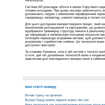
Ангелопулос.
Система AR розкладає об'єкти в межах 6-футового кар
чіткими кольорами. При цьому окуляри забезпечують віз
допомагають людям з обмеженим периферичним зором 
середовища, наприклад, уникати перешкод в погано осв
Для цього дослідники використовували процес, який н
визначенням розташування та картуванням, що дозвол
відображати тривимірну структуру кімнати в реальному
цю інформацію в напівпрозоре кольорове візуальне нак
потенційні перешкоди яскравими квітами, щоб допомогт
розумінням і сприйняттям глибини. Ця технологія може
доступних пристроях.
За словами Хумаюна, хоча в цій системі є технічні про
істотні, цей тип допоміжних технологій може в кінцевом
практичним для повсякденного використання в найбли
Інші статті номеру
Вплив стресу на організм
Вулкан Гранд казино зеркало играть без смс
Нова технологія дає поліуретановим відходам друге жи