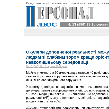
Всеукраїнський загальнополітичний освітянський тижне
№ 13 (686)
19-16 серпня 
Окуляри доповненої реальності можу
людям зі слабким зором краще орієн
навколишньому середовищі
№ 13 (686) 19-16 серпня 2019 року
Майже у кожного з 30 американців старше 40 років спост
значне порушення зору, яке неможливо виправити за до
лінз, ліків або хірургічного втручання.
У новому дослідженні пацієнтів з пігментним ретинітом
дегенеративним захворюванням очей, що призводить до
з Школи медицини Кека (США) виявили, що адаптовані 
реальності (AR) можуть поліпшити мобільність пацієнті
продуктивність на 70%.
«Сучасні технології для слабозорих, використовують ві