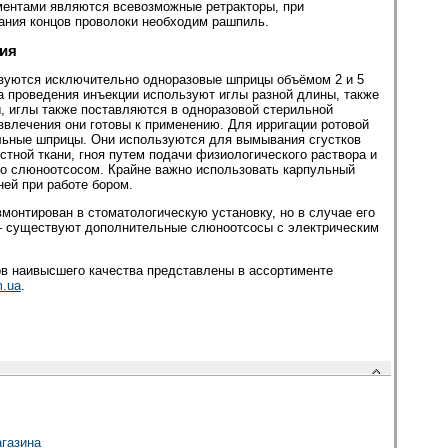
ентами являются всевозможные ретракторы, при
ания концов проволоки необходим рашпиль.
зия
зуются исключительно одноразовые шприцы объёмом 2 и 5
а проведения инъекции используют иглы разной длины, также
, иглы также поставляются в одноразовой стерильной
извлечения они готовы к применению. Для ирригации ротовой
льные шприцы. Они используются для вымывания сгустков
стной ткани, гноя путем подачи физиологического раствора и
о слюноотсосом. Крайне важно использовать карпульный
ей при работе бором.
вмонтирован в стоматологическую установку, но в случае его
 – существуют дополнительные слюноотсосы с электрическим
ов наивысшего качества представлены в ассортименте
m.ua
.
агазина