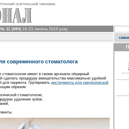
літичний освітянський тижневик
№ 11 (684)
16-23 липень 2019 року
свіжи
П
ля современного стоматолога
у
я стоматология имеет в своем арсенале обширный
ый сделать процедуру вмешательства максимально удобной
й для пациента. Групировать
инструменты для хирургической
ющим образом:
гической стоматологии;
едурах удаления зубов;
аней;
ументы.