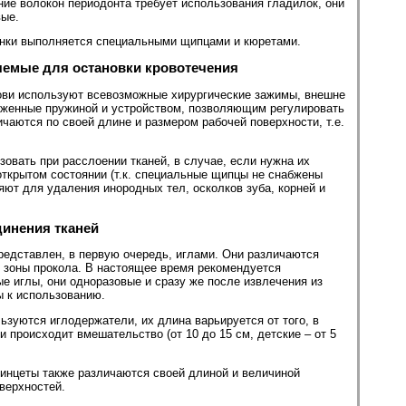
ие волокон периодонта требует использования гладилок, они
вые.
лунки выполняется специальными щипцами и кюретами.
яемые для остановки кровотечения
рови используют всевозможные хирургические зажимы, внешне
бженные пружиной и устройством, позволяющим регулировать
чаются по своей длине и размером рабочей поверхности, т.е.
овать при расслоении тканей, в случае, если нужна их
ткрытом состоянии (т.к. специальные щипцы не снабжены
ют для удаления инородных тел, осколков зуба, корней и
инения тканей
редставлен, в первую очередь, иглами. Они различаются
 зоны прокола. В настоящее время рекомендуется
е иглы, они одноразовые и сразу же после извлечения из
ы к использованию.
ьзуются иглодержатели, их длина варьируется от того, в
и происходит вмешательство (от 10 до 15 см, детские – от 5
инцеты также различаются своей длиной и величиной
верхностей.