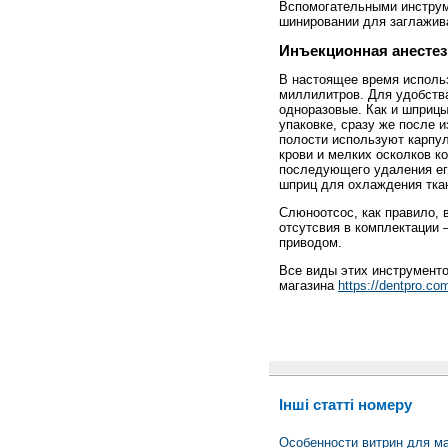
Вспомогательными инструм
шинировании для заглажив
Инъекционная анесте
В настоящее время исполь
миллилитров. Для удобств
одноразовые. Как и шприцы
упаковке, сразу же после 
полости используют карпу
крови и мелких осколков ко
последующего удаления ег
шприц для охлаждения ткан
Слюноотсос, как правило, 
отсутсвия в комплектации
приводом.
Все виды этих инструмент
магазина
https://dentpro.co
Інші статті номеру
Особенности витрин для м