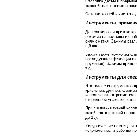
Отслойка десны и прерыван
также бывают левые и пра
Остатки корней и чистка 
Инструменты, примен
Для блокировки притока к
похожие на ножницы и сна
силу сжатия. Зажимы разли
щёчек.
Зажим также можно использ
последующая фиксация в о
пружиной). Зажимы применя
т.д.
Инструменты для соед
Этот класс инструментов п
кривизной, длиной, формой
использовать атравматичны
стерильной упаковки готов
При сшивания тканей испол
какой части ротовой полост
до 15).
Хирургические ножницы и п
искривленности рабочих по