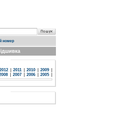
й номер
ідшивка
2012
|
2011
|
2010
|
2009
|
2008
|
2007
|
2006
|
2005
|