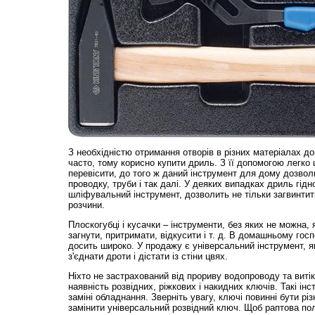
З необхідністю отримання отворів в різних матеріалах д
часто, тому корисно купити дриль. З її допомогою легко
перевісити, до того ж даний інструмент для дому дозвол
проводку, труби і так далі. У деяких випадках дриль гідн
шліфувальний інструмент, дозволить не тільки загвинтити
розчини.
Плоскогубці і кусачки – інструменти, без яких не можна,
загнути, притримати, відкусити і т. д. В домашньому гос
досить широко. У продажу є універсальний інструмент, я
з'єднати дроти і дістати із стіни цвях.
Ніхто не застрахований від прориву водопроводу та витік
наявність розвідних, ріжкових і накидних ключів. Такі інс
заміні обладнання. Зверніть увагу, ключі повинні бути різ
замінити універсальний розвідний ключ. Щоб раптова по