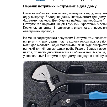
Перелік потрібних інструментів для дому
Сучасна побутова техніка іноді виходить з ладу, тому к
одну викрутку. Володіння даним інструментом для дому 
будь-яких навичок. Для будинку найчастіше необхідні 4 т
інструмент з широким кінцем і вузьким, хрестовий з вели
Корисною виявиться і індикаторна викрутка для перевірк
електричній проводці.
Не менш затребуваним побутовим інструментом вважаєть
випрямляти, рихтувати і навіть колоти горіхи можна з йо
мати два молотка - один маленький, який буде використов
великий для більш складних робіт. Якщо у Вашому арсен
цвяхів, то необхідно обзавестися і обценьками. А краще
універсальний інструмент для дому, поєднує в собі функц