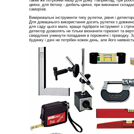
такий же потрібний набір для дому. Наприклад, при робот
цвяхи, для бетону - дюбель-цвяхи, при виконанні складал
саморізів.
Вимірювальні інструменти типу рулетки, рівня і детектора
Для домашнього використання досить рулетки з довжиною 
для саду цього мало, краще підібрати інструмент з стрічк
детектор дозволять не тільки визначити горизонт та верти
свердлінні уникнути попадання в порожнечі і проводку. 
будинку і дачі не потрібен кожен день, але його наявніст