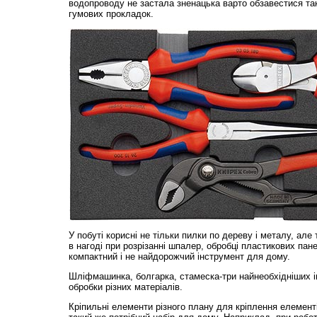
водопроводу не застала зненацька варто обзавестися так
гумових прокладок.
У побуті корисні не тільки пилки по дереву і металу, але 
в нагоді при розрізанні шпалер, обробці пластикових пан
компактний і не найдорожчий інструмент для дому.
Шліфмашинка, болгарка, стамеска-три найнеобхідніших 
обробки різних матеріалів.
Кріпильні елементи різного плану для кріплення елементі