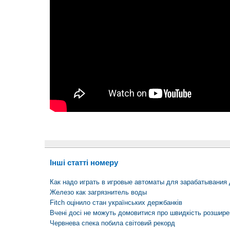
Інші статті номеру
Как надо играть в игровые автоматы для зарабатывания 
Железо как загрязнитель воды
Fitch оцінило стан українських держбанків
Вчені досі не можуть домовитися про швидкість розшире
Червнева спека побила світовий рекорд