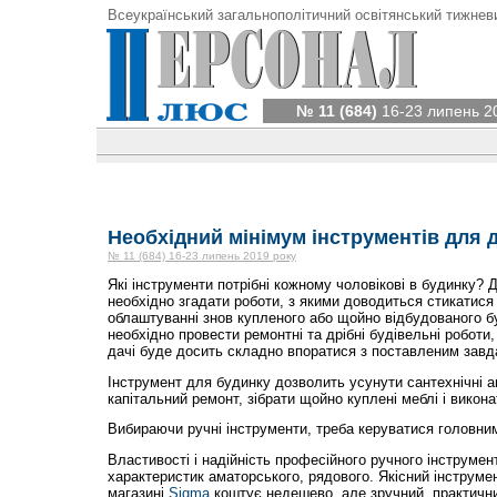
Всеукраїнський загальнополітичний освітянський тижнев
№ 11 (684)
16-23 липень 2
Необхідний мінімум інструментів для 
№ 11 (684) 16-23 липень 2019 року
Які інструменти потрібні кожному чоловікові в будинку? Д
необхідно згадати роботи, з якими доводиться стикатися
облаштуванні знов купленого або щойно відбудованого б
необхідно провести ремонтні та дрібні будівельні роботи,
дачі буде досить складно впоратися з поставленим завд
Інструмент для будинку дозволить усунути сантехнічні а
капітальний ремонт, зібрати щойно куплені меблі і викона
Вибираючи ручні інструменти, треба керуватися головним
Властивості і надійність професійного ручного інструмен
характеристик аматорського, рядового. Якісний інструме
магазині
Sigma
коштує недешево, але зручний, практични