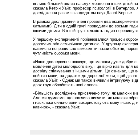
вплине більший вплив на слух мовлення інших дітей на 
сказала Кетрін Уайт, професор психології в Ватерлоо, 
дослідження разом з кандидатом наук Даної Берньє.
В рамках дослідження вчені провели два експерименти 
батьками). Діти в одній групі проводили до восьми год
іншими дітьми. В іншій групі кількість годин перевищува
У першому експерименті порівнювалися процеси обробк
дорослим або семирічною дитиною. У другому експери
навмисно неправильно вимовляти назви об'єктів, пере
чутливість обробки мови.
«Наше дослідження показує, що малюки дуже добре с
мовлення дітей молодшого віку, і це вірно навіть для м
досвіду спілкування з іншими дітьми. Це означає, що 
цей тип мови, на додаток до дорослої мови, щоб дізнат
сказала Уайт. - Однак ми також виявили інтригуючу відм
двох груп обробляють нові слова».
«Більшість досліджень присвячено тому, як малюки вча
Але ми думаємо, що важливо вивчити, як малюки обробл
і наскільки сильно вони використовують мову інших діт
навичок», - сказала Уайт.