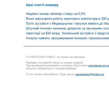
Інші статті номеру
Нацбанк знизив облікову ставку на 0,5%
Вчені прискорили роботу квантового комп'ютера в 200 р
Путін зустрівся з Медведчуком і висунув вимоги до Укр
Штучний інтелект визначає депресію за звучанням гол
Інвестиції на $10 млрд: Зеленський зустрівся з предст
Amazon навчить програмування колишніх пакувальників 
© «ПЕРСОНАЛ ПЛЮС». Усі права застережено.
Передрук матеріалів тільки за згодою редакції.
При розміщенні матеріалів в Інтернет обов’язкове
посилання на са
можуть незбігатися з позицією редакції
З усіх питань звертайтеся, будь ласка,
gazetapplus@gmail.com