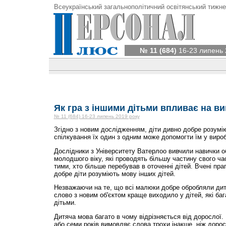
Всеукраїнський загальнополітичний освітянський тижне
№ 11 (684)
16-23 липень 
Як гра з іншими дітьми впливає на в
№ 11 (684) 16-23 липень 2019 року
Згідно з новим дослідженням, діти дивно добре розумію
спілкування їх один з одним може допомогти їм у виро
Дослідники з Університету Ватерлоо вивчили навички о
молодшого віку, які проводять більшу частину свого ча
тими, хто більше перебував в оточенні дітей. Вчені пра
добре діти розуміють мову інших дітей.
Незважаючи на те, що всі малюки добре обробляли дит
слово з новим об'єктом краще виходило у дітей, які ба
дітьми.
Дитяча мова багато в чому відрізняється від дорослої. 
або семи років вимовляє слова трохи інакше, ніж доросл