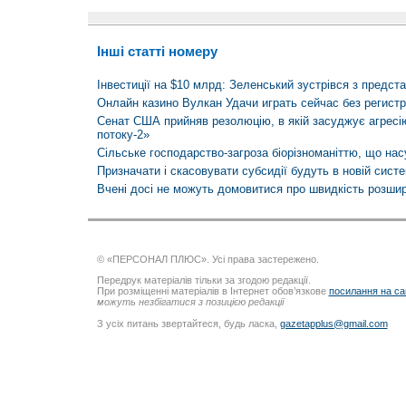
Інші статті номеру
Інвестиції на $10 млрд: Зеленський зустрівся з предст
Онлайн казино Вулкан Удачи играть сейчас без регист
Сенат США прийняв резолюцію, в якій засуджує агресію
потоку-2»
Сільське господарство-загроза біорізноманіттю, що на
Призначати і скасовувати субсидії будуть в новій систе
Вчені досі не можуть домовитися про швидкість розши
© «ПЕРСОНАЛ ПЛЮС». Усі права застережено.
Передрук матеріалів тільки за згодою редакції.
При розміщенні матеріалів в Інтернет обов’язкове
посилання на са
можуть незбігатися з позицією редакції
З усіх питань звертайтеся, будь ласка,
gazetapplus@gmail.com