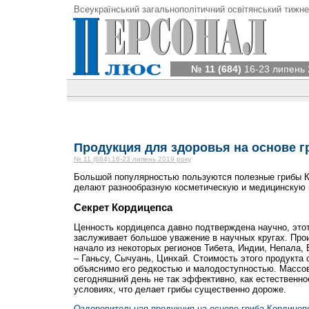
Всеукраїнський загальнополітичний освітянський тижне
№ 11 (684)
16-23 липень 
Продукция для здоровья на основе г
№ 11 (684) 16-23 липень 2019 року
Большой популярностью пользуются полезные грибы К
делают разнообразную косметическую и медицинскую п
Секрет Кордицепса
Ценность кордицепса давно подтверждена научно, это
заслуживает большое уважение в научных кругах. Про
начало из некоторых регионов Тибета, Индии, Непала, 
– Ганьсу, Сычуань, Цинхай. Стоимость этого продукта 
объяснимо его редкостью и малодоступностью. Массо
сегодняшний день не так эффективно, как естественно
условиях, что делает грибы существенно дороже.
Оздоровительная продукция на основе гриба Кордицеп