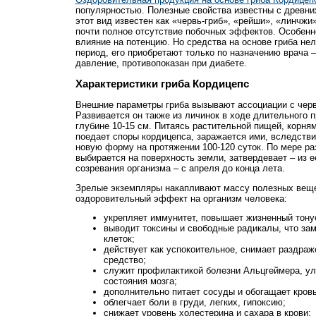
популярностью. Полезные свойства известны с древних
этот вид известен как «червь-гриб», «рейши», «линчжи
почти полное отсутствие побочных эффектов. Особен
влияние на потенцию. Но средства на основе гриба не
период, его приобретают только по назначению врача 
давление, противопоказан при диабете.
Характеристики гриба Кордицепс
Внешние параметры гриба вызывают ассоциации с черв
Развивается он также из личинок в ходе длительного 
глубине 10-15 см. Питаясь растительной пищей, корням
поедает споры кордицепса, заражается ими, вследстви
новую форму на протяжении 100-120 суток. По мере ра
выбирается на поверхность земли, затвердевает – из е
созревания организма – с апреля до конца лета.
Зрелые экземпляры накапливают массу полезных веще
оздоровительный эффект на организм человека:
укрепляет иммунитет, повышает жизненный тону
выводит токсины и свободные радикалы, что за
клеток;
действует как успокоительное, снимает раздраж
средство;
служит профилактикой болезни Альцгеймера, у
состояния мозга;
дополнительно питает сосуды и обогащает кровь
облегчает боли в груди, легких, гипоксию;
снижает уровень холестерина и сахара в крови;