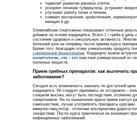
тормозит развитие раковых клеток;
ускоряет лечение туберкулеза, устраняет мокрот
улучшает работу почек и печени;
снимает воспаления, кровотечения, нормализуе
женщин и др.
Олимпийские спортсмены показывают отличные резуль
добавок на основе кордицепса. Всего 1 г гриба в день
состояние здоровья и сексуальную активность. Многие
болезней шли на поправку после приема курса препара
Кроме того, благодаря этому уникальному продукту п
современной физиотерапии
. Кордицепс можно встретит
косметологии, спа – это поистине универсальный по св
полезных веществ.
Прием грибных препаратов: как вылечить пр
заболевание?
Сегодня есть возможность заказать по доступной цене
кордицепса. Но следует принимать их осторожно – кон
слишком высока, могут быть последствия, особенно д
гипертоников. Но по назначению врача прием капсул р
самочувствие, лучше употреблять препараты курсами.
иммуностимулятор - отличная альтернатива дорогост
лекарствам. После курса практически не возникает про
инфекционных заболеваний.