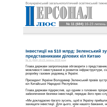
Всеукраїнський загальнополітичний освітянський тижне
№ 11 (684)
16-23 липень 
Інвестиції на $10 млрд: Зеленський зу
представниками ділових кіл Китаю
№ 11 (684) 16-23 липень 2019 року
Глава держави запропонував обговорити з представник
можливості інвестування в розвиток інфраструктури, сі
розробку газових родовищ в Україні.
Президент України Володимир Зеленський провів зустр
кіл Китайської Народної Республіки.
Глава держави підкреслив, що одним з головних пріори
забезпечення безпеки інвестицій, передає його прес-сл
«Ми докладаємо багато зусиль, щоб в Україну прийшли 
захищати інвестиції. Для цього, крім нашого бажання, 