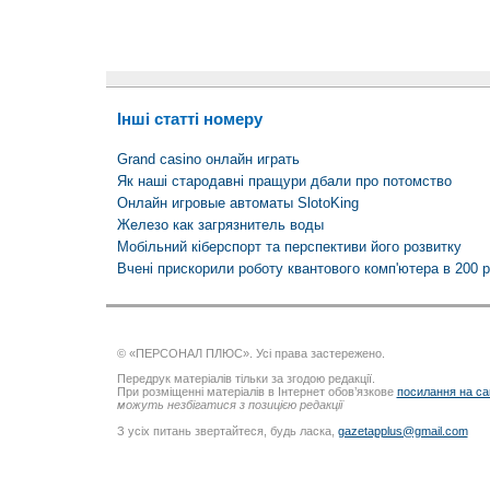
Інші статті номеру
Grand casino онлайн играть
Як наші стародавні пращури дбали про потомство
Онлайн игровые автоматы SlotoKing
Железо как загрязнитель воды
Мобільний кіберспорт та перспективи його розвитку
Вчені прискорили роботу квантового комп'ютера в 200 р
© «ПЕРСОНАЛ ПЛЮС». Усі права застережено.
Передрук матеріалів тільки за згодою редакції.
При розміщенні матеріалів в Інтернет обов’язкове
посилання на са
можуть незбігатися з позицією редакції
З усіх питань звертайтеся, будь ласка,
gazetapplus@gmail.com