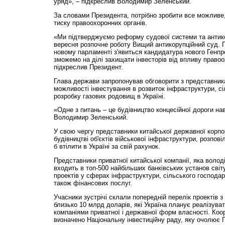
уряд», – підкреслив Володимир Зеленський.
За словами Президента, потрібно зробити все можливе,
тиску правоохоронних органів.
«Ми підтверджуємо реформу судової системи та антикор
вересня розпочне роботу Вищий антикорупційний суд. 
новому парламенті з'явиться кандидатура нового Генпр
зможемо на ділі захищати інвесторів від впливу правоо
підкреслив Президент.
Глава держави запропонував обговорити з представник
можливості інвестування в розвиток інфраструктури, сі
розробку газових родовищ в Україні.
«Одне з питань – це будівництво концесійної дороги на
Володимир Зеленський.
У свою чергу представники китайської державної корпор
будівництві об'єктів військової інфраструктури, розпові
б втілити в Україні за свій рахунок.
Представники приватної китайської компанії, яка володі
входить в топ-500 найбільших банківських установ світ
проектів у сферах інфраструктури, сільського господар
також фінансових послуг.
Учасники зустрічі склали попередній перелік проектів з
близько 10 млрд доларів, які Україна планує реалізува
компаніями приватної і державної форм власності. Коо
визначено Національну інвестиційну раду, яку очолює 