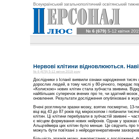
Всеукраїнський загальнополітичний освітянський тижне
№ 6 (679)
5-12 квітня 201
Нервові клітини відновлюються. Навіт
№ 6 (679) 5-12 квітня 2019 року
Дослідники з Іспанії виявили ознаки народження тисяч 
дорослих людей, в тому числі у 80-річного, передає по
«Колискою» нових клітин стала зубчаста звивина. Відк
найбільших суперечок вчених про те, чи здатний мозок
оновлення. Результати дослідження опубліковані в журн
Вчені розглянули зразки мозку, взятих посмертно, 13-т
віці від 43 до 87 років під мікроскопом і побачили тис
клітин. Ці клітини перебували в зубчастій звивині – част
є місцем формування нових нейронів. Однак у зразках 
Альцгеймера цих клітин було менше. Це свідчить про 
можуть бути пов'язані з нейродегенеративним захворю
Більшість зразків мозку, використаних у дослідженні, 