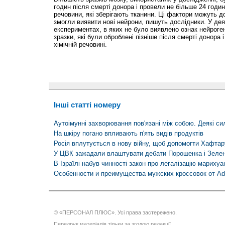
годин після смерті донора і провели не більше 24 годин
речовини, які зберігають тканини. Ці фактори можуть д
змогли виявити нові нейрони, пишуть дослідники. У де
експериментах, в яких не було виявлено ознак нейроге
зразки, які були оброблені пізніше після смерті донора 
хімічній речовині.
Інші статті номеру
Аутоімунні захворювання пов'язані між собою. Деякі сил
На шкіру погано впливають п'ять видів продуктів
Росія вплутується в нову війну, щоб допомогти Хафтар
У ЦВК зажадали влаштувати дебати Порошенка і Зелен
В Ізраїлі набув чинності закон про легалізацію марихуа
Особенности и преимущества мужских кроссовок от Ad
© «ПЕРСОНАЛ ПЛЮС». Усі права застережено.
Передрук матеріалів тільки за згодою редакції.