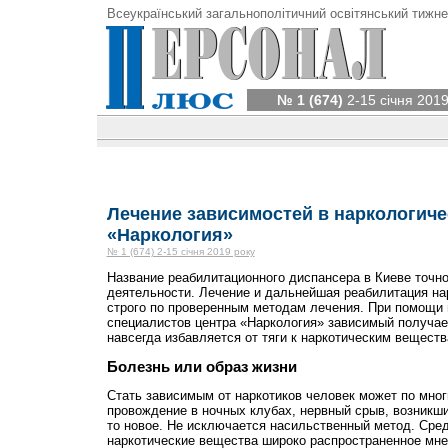
Всеукраїнський загальнополітичний освітянський тижне
№ 1 (674)
2-15 січня 2019
Лечение зависимостей в наркологиче
«Наркология»
№ 1 (674) 2-15 січня 2019 року
Название реабилитационного диспансера в Киеве точно
деятельности. Лечение и дальнейшая реабилитация на
строго по проверенным методам лечения. При помощи
специалистов центра «Наркология» зависимый получа
навсегда избавляется от тяги к наркотическим веществ
Болезнь или образ жизни
Стать зависимым от наркотиков человек может по мно
провождение в ночных клубах, нервный срыв, возникши
то новое. Не исключается насильственный метод. Ср
наркотические вещества широко распространенное мнен