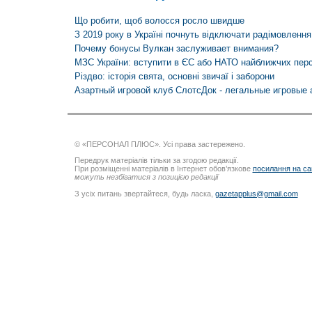
Що робити, щоб волосся росло швидше
З 2019 року в Україні почнуть відключати радімовлення
Почему бонусы Вулкан заслуживает внимания?
МЗС України: вступити в ЄС або НАТО найближчих пер
Різдво: історія свята, основні звичаї і заборони
Азартный игровой клуб СлотсДок - легальные игровые 
© «ПЕРСОНАЛ ПЛЮС». Усі права застережено.
Передрук матеріалів тільки за згодою редакції.
При розміщенні матеріалів в Інтернет обов’язкове
посилання на са
можуть незбігатися з позицією редакції
З усіх питань звертайтеся, будь ласка,
gazetapplus@gmail.com