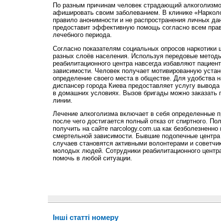
По разным причинам человек страдающий алкоголизмо
афишировать своим заболеванием. В клинике «Нарколо
правило анонимности и не распространения личных да
предоставит эффективную помощь согласно всем пра
лечебного периода.
Согласно показателям социальных опросов наркотики 
разных слоёв населения. Используя передовые метод
реабилитационного центра навсегда избавляют пациент
зависимости. Человек получает мотивированную устан
определение своего места в обществе. Для удобства 
диспансер города Киева предоставляет услугу вывода 
в домашних условиях. Вызов бригады можно заказать 
линии.
Лечение алкоголизма включает в себя определенные п
после чего достигается полный отказ от спиртного. 
получить на сайте narcology.com.ua как безболезненно
смертельной зависимости. Бывшие подопечные центра
случаев становятся активными волонтерами и советчи
молодых людей. Сотрудники реабилитационного центра
помочь в любой ситуации.
Інші статті номеру