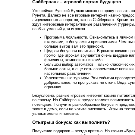
Сайберпанк – игровой портал будущего
Уже сейчас Русский Вулкан можно по праву назвать 
Рунета. Далеко не все игровые интернет казино предо
лицензионных аппаратов, как на Сайберпанк. Кроме тог
ждут интересные интерактивные развлечения (турниры, 
особых условий для игроков:
Программа лояльности. Ознакомьтесь в личном 
статусами, с бонусами и привилегиями. Чем выш
больше выгод вам это приносит.
Щедрая бонусная политика. В рамках казино пр
промо, где игрокам вручаются очень щедрые наг
фриспины, комппоинты и комбо.
Большой выбор автоматов. Только классических 
больше сотни, а еще есть современные новинки
настольных развлечений.
Увлекательные турниры. Эти события проводятс
добровольное, но пропускать не стоит. Ведь су
огромная.
Безусловно, разные игровые интернет казино пытаются
по-своему. Но Сайберпанк предоставляет возможность
потенциал. Получите разнообразные бонусы и предлож
также в демо, если не хотите рисковать. Игры на тест
увлекательны и полезны.
Отыгрыш бонуса: как выполнить?
Получение подарков – всегда приятно. Но казино «Вул